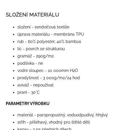
SLOŽENÍ MATERIÁLU
složení - sendvičová textilie
úprava materiálu - membrána TPU
rub - 60% polyester, 40% bambus
líc - povrch se strukturou
gramáž - 290g/m2
podšívka - ne
vodní sloupec - 10 000mm H2O
prodyšnost - 3 000g/m2/24 hod
aviváž - nepoužívat
praní - 30°C
PARAMETRY VÝROBKU
materiál - paropropustný, voduodpudivý, hřejivý
střih - přiléhavý, vhodný pro štíhlé děti
kapsy - 2 na předních dílech