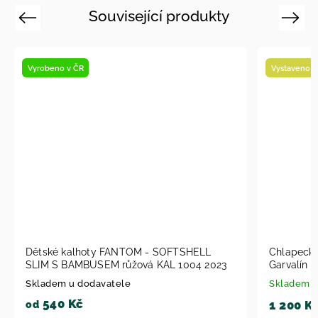
Související produkty
Previous
Next
Vyrobeno v ČR
Vystaveno n
Dětské kalhoty FANTOM - SOFTSHELL
Chlapecké m
SLIM S BAMBUSEM růžová KAL 1004 2023
Garvalín 
Skladem u dodavatele
Skladem
540 Kč
1 200 K
od