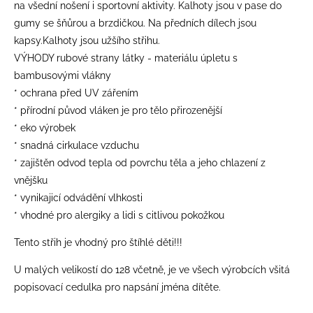
na všední nošení i sportovní aktivity. Kalhoty jsou v pase do
gumy se šňůrou a brzdičkou. Na předních dílech jsou
kapsy.Kalhoty jsou užšího střihu.
VÝHODY rubové strany látky - materiálu úpletu s
bambusovými vlákny
* ochrana před UV zářením
* přírodní původ vláken je pro tělo přirozenější
* eko výrobek
* snadná cirkulace vzduchu
* zajištěn odvod tepla od povrchu těla a jeho chlazení z
vnějšku
* vynikajicí odvádění vlhkosti
* vhodné pro alergiky a lidi s citlivou pokožkou
Tento střih je vhodný pro štíhlé děti!!!
​U malých velikostí do 128 včetně, je ve všech výrobcích všitá
popisovací cedulka pro napsání jména dítěte.