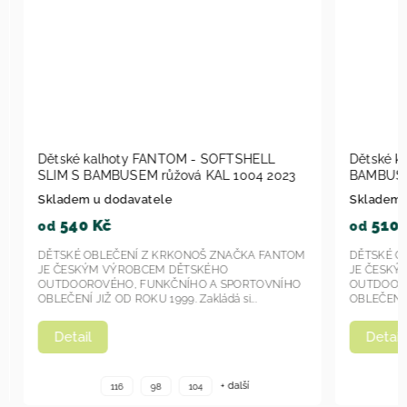
Dětské kalhoty FANTOM - SOFTSHELL
Dětské k
SLIM S BAMBUSEM růžová KAL 1004 2023
BAMBUSEM
Skladem u dodavatele
Skladem u
540 Kč
510 
od
od
DĚTSKÉ OBLEČENÍ Z KRKONOŠ ZNAČKA FANTOM
DĚTSKÉ OB
JE ČESKÝM VÝROBCEM DĚTSKÉHO
JE ČESKÝ
OUTDOOROVÉHO, FUNKČNÍHO A SPORTOVNÍHO
OUTDOORO
OBLEČENÍ JIŽ OD ROKU 1999. Zakládá si...
OBLEČENÍ JI
Detail
Detail
+ další
116
98
104