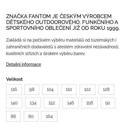
ZNAČKA FANTOM JE ČESKÝM VÝROBCEM
DĚTSKÉHO OUTDOOROVÉHO, FUNKČNÍHO A
SPORTOVNÍHO OBLEČENÍ JIŽ OD ROKU 1999.
Zakládá si na pečlivém výběru materiálů od tuzemských i
zahraničních dodavatelů s atestem zdravotní nezávadnosti,
kvalitních střizích a širokém výběru barev.
Detailní informace
Velikost
116
98
104
110
122
128
140
134
152
146
158
92
86
80
164