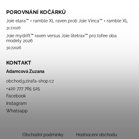
POROVNÁNÍ KOČÁRKŮ
Joie elara™ + ramble XL raven proti Joie Vinca™ + ramble XL
31.7.2026
Joie mydrift™ raven versus Joie litetrax™ pro tofee oba
modely 2026
30.7.2026
KONTAKT
Adamcová Zuzana
obchod
@
zirafa-shop.cz
+420 777 765 525
Facebook
Instagram
Whatsapp
Obchodní podmínky
Hodnocení obchodu