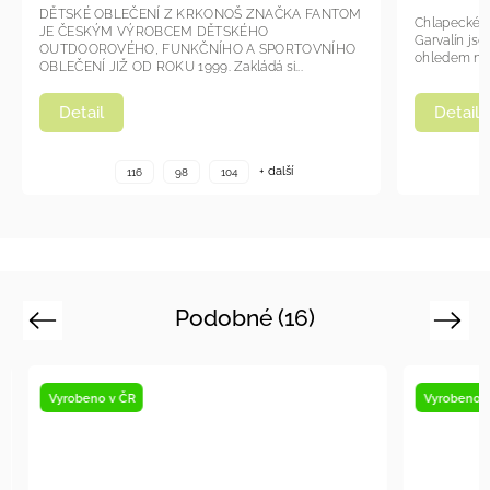
DĚTSKÉ OBLEČENÍ Z KRKONOŠ ZNAČKA FANTOM
Chlapecké m
JE ČESKÝM VÝROBCEM DĚTSKÉHO
Garvalín jso
OUTDOOROVÉHO, FUNKČNÍHO A SPORTOVNÍHO
ohledem na p
OBLEČENÍ JIŽ OD ROKU 1999. Zakládá si...
Detail
Detail
+ další
116
98
104
Podobné (16)
Previous
Next
Vyrobeno v ČR
Vyrobeno v