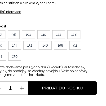
itních střizích a širokém výběru barev.
ilní informace
kost
6
98
104
110
122
128
40
134
152
146
158
92
64
170
ože dodáváme přes 3.000 druhů kočárků, autosedaček,
ýlek, do prodejny se všechny nevejdou. Vaše objednávky
dujeme z centrálního skladu.
PŘIDAT DO KOŠÍKU