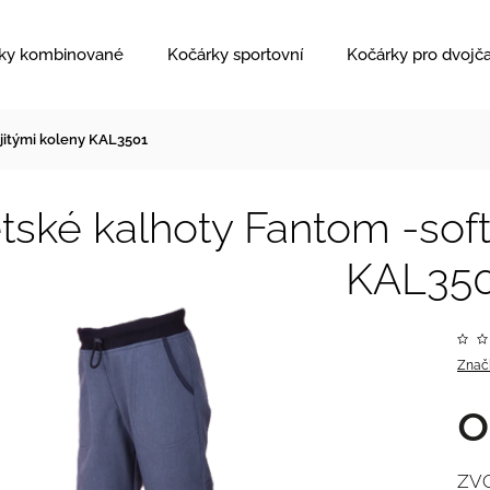
ky kombinované
Kočárky sportovní
Kočárky pro dvojč
ojitými koleny KAL3501
tské kalhoty Fantom -softs
KAL35
Znač
ZV