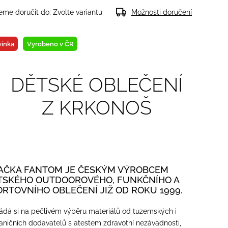
me doručit do:
Zvolte variantu
Možnosti doručení
inka
Vyrobeno v ČR
DĚTSKÉ OBLEČENÍ
Z KRKONOŠ
AČKA FANTOM JE ČESKÝM VÝROBCEM
TSKÉHO OUTDOOROVÉHO, FUNKČNÍHO A
ORTOVNÍHO OBLEČENÍ JIŽ OD ROKU 1999.
ádá si na pečlivém výběru materiálů od tuzemských i
aničních dodavatelů s atestem zdravotní nezávadnosti,