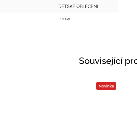
DĚTSKÉ OBLEČENÍ
2 roky
Související p
Novinka