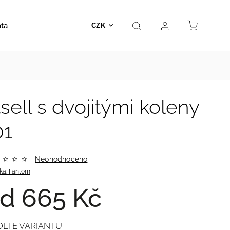
ata
Autosedačky
Hračky
Prodejna
Kontakt
CZK
ell s dvojitými koleny
01
Neohodnoceno
ka:
Fantom
od
665 Kč
OLTE VARIANTU