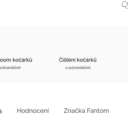
oom kočárků
Čištění kočárků
autosedaček
a autosedaček
Hodnocení
Značka
Fantom
s