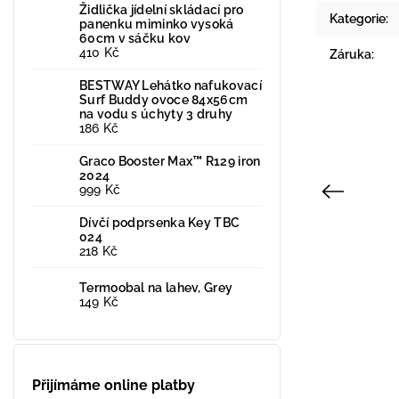
Židlička jídelní skládací pro
Kategorie
:
panenku miminko vysoká
60cm v sáčku kov
410 Kč
Záruka
:
BESTWAY Lehátko nafukovací
Surf Buddy ovoce 84x56cm
na vodu s úchyty 3 druhy
186 Kč
Graco Booster Max™ R129 iron
2024
999 Kč
Previous
Dívčí podprsenka Key TBC
024
218 Kč
Novinka
Termoobal na lahev, Grey
149 Kč
Přijímáme online platby