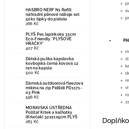
p
HASBRO NERF N1 Refill
a
náhradní pěnové náboje set
pr
50ks šipky do pistole
266 Kč
PLYŠ Pes lapinkoira 33cm
Eco-Friendly *PLYŠOVÉ
PARA
HRAČKY*
407 Kč
m
Dětská puška kapslovka
st
kovbojská černá kovová 12
k
ran na kapsle
500 Kč
d
re
Dámská outdoorová fleezová
vr
mikina na zip Pidilidi PD1171-
03 Pink
ro
596 Kč
za
MORAVSKÁ ÚSTŘEDNA
Polštář Krtek a kalhotky
(Krteček) 32x21x5cm PLYŠ
Doplňko
283 Kč