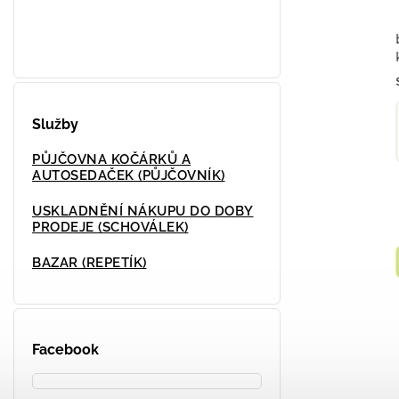
BUNDA SOFTSHELL JARNÍ 1712
bunda 
-2026
kožíške
Skladem u dodavatele
Sklade
985 Kč
od
–24
Služby
98
Dětská bunda SOFTSHELL je ideální pro
PŮJČOVNA KOČÁRKŮ A
náročné outdoorové aktivity, ale i pro
AUTOSEDAČEK (PŮJČOVNÍK)
běžné každodenní nošení. Materiál je
tvořen...
USKLADNĚNÍ NÁKUPU DO DOBY
PRODEJE (SCHOVÁLEK)
Detail
Deta
BAZAR (REPETÍK)
+ další
104
110
122
Facebook