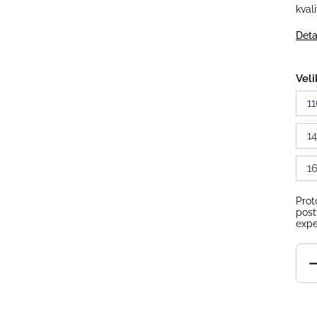
kval
Deta
Veli
11
1
1
Prot
post
expe