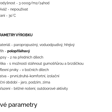
rodyšnost - 3 000g/m2/24hod
viváž - nepoužívat
aní - 30°C
METRY VÝROBKU
ateriál - paropropustný, voduodpudivý, hřejivý
řih -
polopřiléhavý
apsy - 2 na předních dílech
élka - s možností stáhnout gumošňůrou a brzdičkou
flexní prvky - v bočních dílech
stva - první,druhá-komfortní, izolační
ční období - jaro, podzim, zima
řazení - běžné nošení, outdoorové aktivity
vé parametry