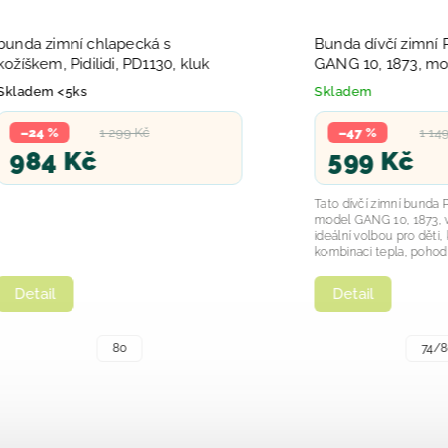
zimní chlapecká s
Bunda dívčí zimní Puffa M
m, Pidilidi, PD1130, kluk
GANG 10, 1873, modrá
m <5ks
Skladem
 %
1 299 Kč
–47 %
1 149 Kč
4 Kč
599 Kč
Tato dívčí zimní bunda Puffa zn
model GANG 10, 1873, v modré
ideální volbou pro děti, které hl
kombinaci tepla, pohodlí a...
Detail
il
80
74/80