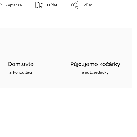
Zeptat se
Hlídat
Sdílet
Domluvte
Půjčujeme kočárky
si konzultaci
a autosedačky