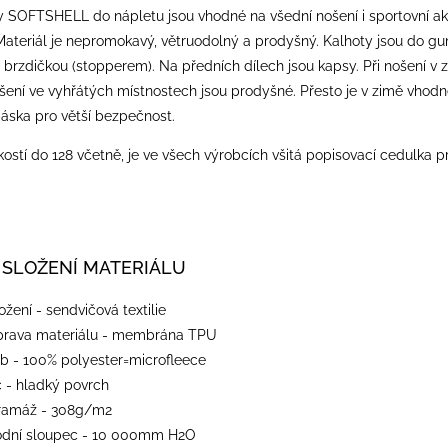
y SOFTSHELL do nápletu jsou vhodné na všední nošení i sportovní akt
teriál je nepromokavý, větruodolný a prodyšný. Kalhoty jsou do gum
rzdičkou (stopperem). Na předních dílech jsou kapsy. Při nošení v z
šení ve vyhřátých místnostech jsou prodyšné. Přesto je v zimě vhodné
 páska pro větší bezpečnost.
ostí do 128 včetně, je ve všech výrobcích všitá popisovací cedulka p
NÍ MATERIÁLU
ožení - sendvičová textilie
prava materiálu - membrána TPU
ub - 100% polyester=microfleece
c - hladký povrch
ramáž - 308g/m2
odní sloupec - 10 000mm H2O