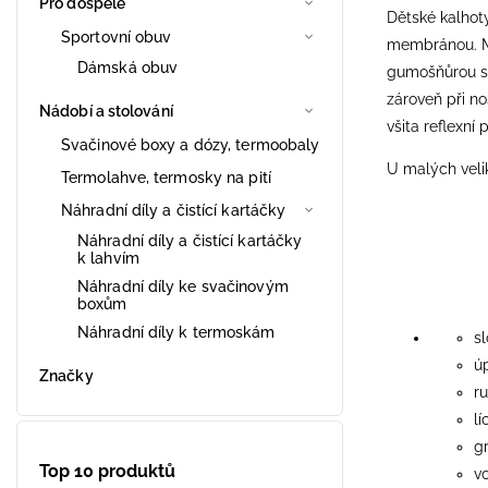
Pro dospělé
Dětské kalhot
Sportovní obuv
membránou. Ma
Dámská obuv
gumošňůrou s b
zároveň při no
Nádobí a stolování
všita reflexní
Svačinové boxy a dózy, termoobaly
U malých velik
Termolahve, termosky na pití
Náhradní díly a čistící kartáčky
Náhradní díly a čistící kartáčky
k lahvím
Náhradní díly ke svačinovým
SLOŽE
boxům
Náhradní díly k termoskám
sl
ú
Značky
r
lí
g
Top 10 produktů
v