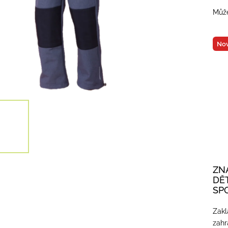
Může
Nov
ZN
DĚ
SP
Zakl
zahr