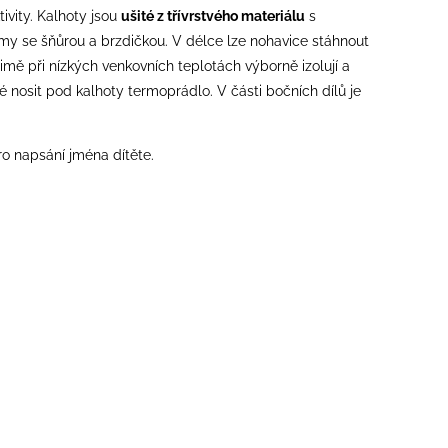
ivity. Kalhoty jsou
ušité z třívrstvého materiálu
s
y se šňůrou a brzdičkou. V délce lze nohavice stáhnout
imě při nízkých venkovních teplotách výborně izolují a
 nosit pod kalhoty termoprádlo. V části bočních dílů je
ro napsání jména dítěte.