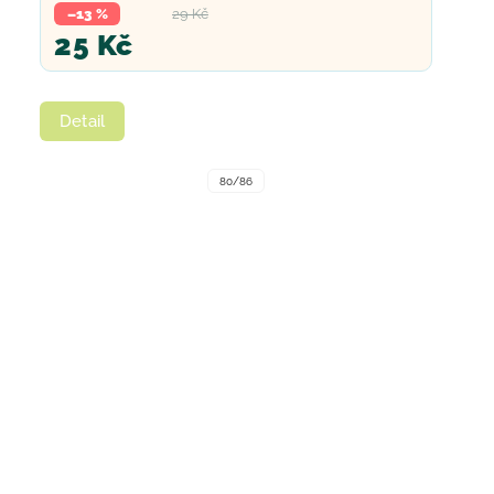
–13 %
29 Kč
25 Kč
Detail
80/86