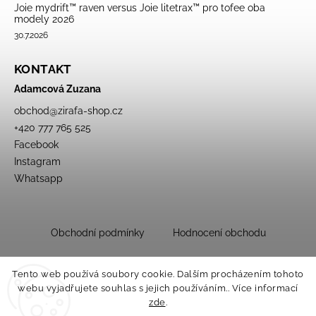
Joie mydrift™ raven versus Joie litetrax™ pro tofee oba
modely 2026
30.7.2026
KONTAKT
Adamcová Zuzana
obchod
@
zirafa-shop.cz
+420 777 765 525
Facebook
Instagram
Whatsapp
Obchodní podmínky
Hodnocení obchodu
Tento web používá soubory cookie. Dalším procházením tohoto
webu vyjadřujete souhlas s jejich používáním.. Více informací
zde
.