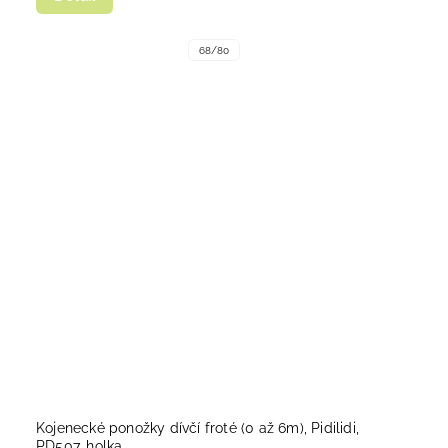
68/80
Kojenecké ponožky dívčí froté (0 až 6m), Pidilidi,
PD507, holka