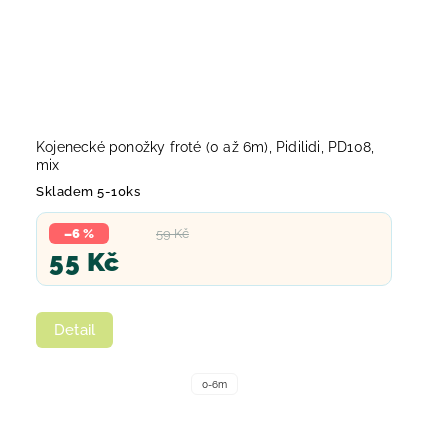
Kojenecké ponožky froté (0 až 6m), Pidilidi, PD108,
mix
Skladem 5-10ks
–6 %
59 Kč
55 Kč
Detail
0-6m