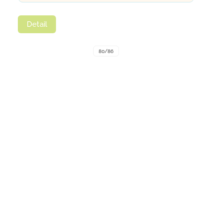
Detail
80/86