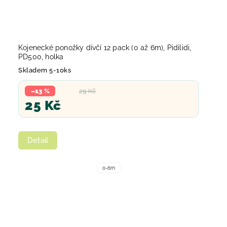
Kojenecké ponožky dívčí 12 pack (0 až 6m), Pidilidi,
PD500, holka
Skladem 5-10ks
–13 %
29 Kč
25 Kč
Detail
0-6m