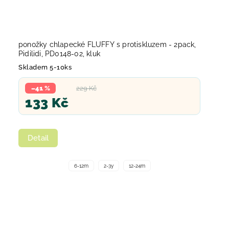
ponožky chlapecké FLUFFY s protiskluzem - 2pack,
Pidilidi, PD0148-02, kluk
Skladem 5-10ks
–41 %
229 Kč
133 Kč
Detail
6-12m
2-3y
12-24m