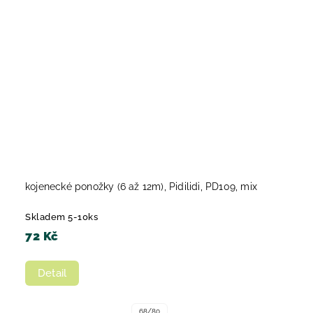
kojenecké ponožky (6 až 12m), Pidilidi, PD109, mix
Skladem 5-10ks
72 Kč
Detail
68/80