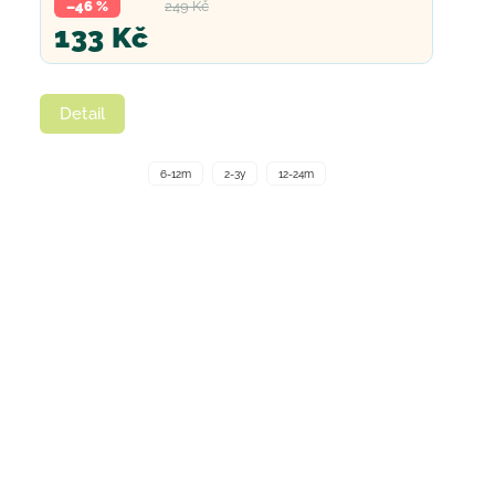
–46 %
249 Kč
133 Kč
Detail
6-12m
2-3y
12-24m