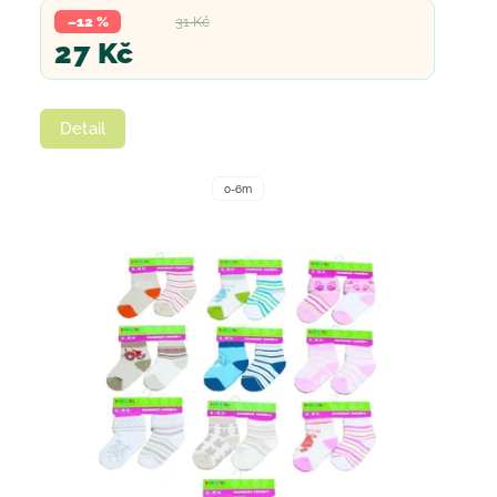
–12 %
31 Kč
27 Kč
Detail
0-6m