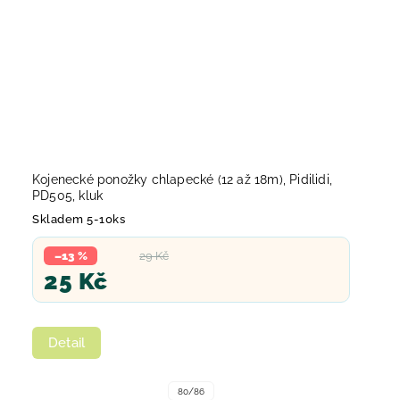
Kojenecké ponožky chlapecké (12 až 18m), Pidilidi,
PD505, kluk
Skladem 5-10ks
–13 %
29 Kč
25 Kč
Detail
80/86