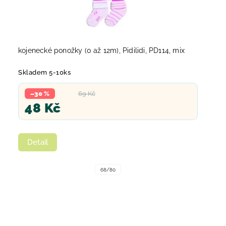
kojenecké ponožky (0 až 12m), Pidilidi, PD114, mix
Skladem 5-10ks
–30 %
69 Kč
48 Kč
Detail
68/80