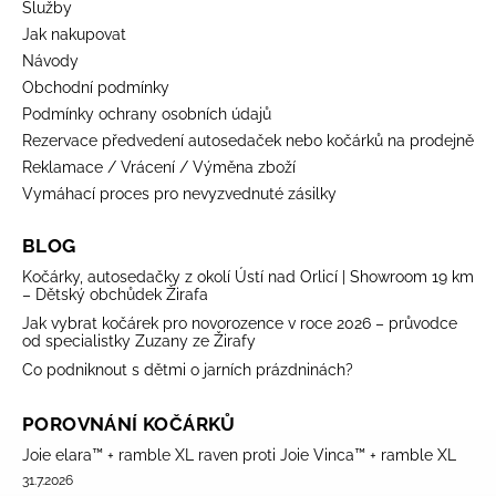
Služby
Jak nakupovat
Návody
Obchodní podmínky
Podmínky ochrany osobních údajů
Rezervace předvedení autosedaček nebo kočárků na prodejně
Reklamace / Vrácení / Výměna zboží
Vymáhací proces pro nevyzvednuté zásilky
BLOG
Kočárky, autosedačky z okolí Ústí nad Orlicí | Showroom 19 km
– Dětský obchůdek Žirafa
Jak vybrat kočárek pro novorozence v roce 2026 – průvodce
od specialistky Zuzany ze Žirafy
Co podniknout s dětmi o jarních prázdninách?
POROVNÁNÍ KOČÁRKŮ
Joie elara™ + ramble XL raven proti Joie Vinca™ + ramble XL
31.7.2026