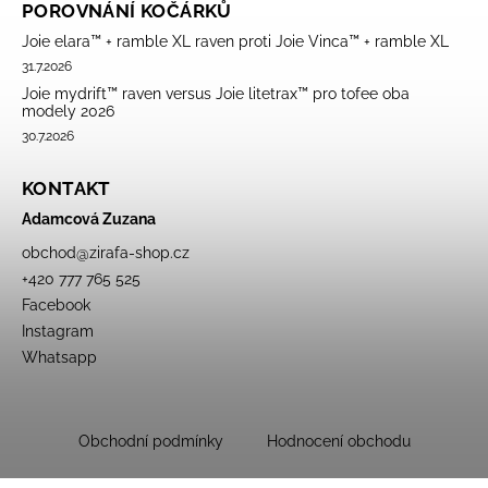
POROVNÁNÍ KOČÁRKŮ
Joie elara™ + ramble XL raven proti Joie Vinca™ + ramble XL
31.7.2026
Joie mydrift™ raven versus Joie litetrax™ pro tofee oba
modely 2026
30.7.2026
KONTAKT
Adamcová Zuzana
obchod
@
zirafa-shop.cz
+420 777 765 525
Facebook
Instagram
Whatsapp
Obchodní podmínky
Hodnocení obchodu