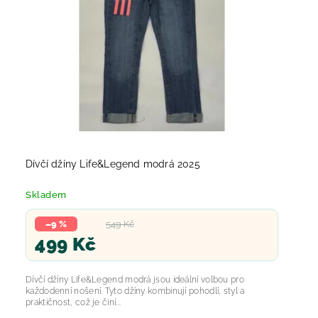
Dívčí džíny Life&Legend modrá 2025
Skladem
–9 %
549 Kč
499 Kč
Dívčí džíny Life&Legend modrá jsou ideální volbou pro
každodenní nošení. Tyto džíny kombinují pohodlí, styl a
praktičnost, což je činí...