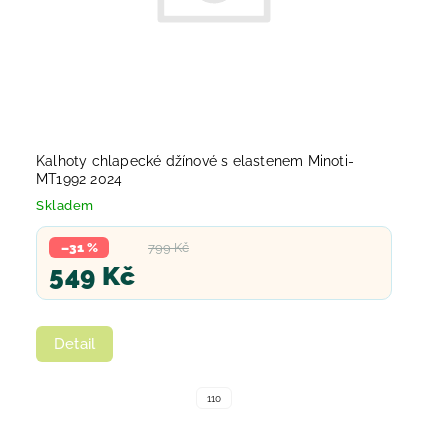
Kalhoty chlapecké džínové s elastenem Minoti-
MT1992 2024
Skladem
–31 %
799 Kč
549 Kč
Detail
110