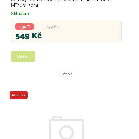
MT2601 2024
Skladem
–31 %
799 Kč
549 Kč
Detail
146/152
Novinka