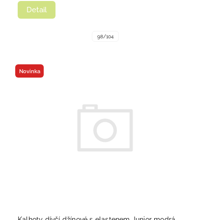
Detail
98/104
Novinka
Kalhoty dívčí džínové s elastenem Junior modrá