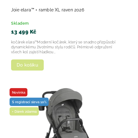
Joie elara™ + ramble XL raven 2026
Skladem
13 499 Kč
kočárek elara™Moderní kočárek, který se snadno přizpůsobí
dynamickému životnímu stylu rodičů. Prémiové odpružení
všech kol zajistí hladkou...
Do košíku
Novinka
S registrací sleva 10%
+ Dárek zdarma