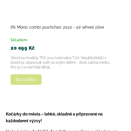
tfk Mono combi pushchair 2022 - air wheel olive
Skladem
20 099 Kč
Všechny modely TFK jsou testovány TÜV. Nejdůležitější v
životě je objevovat svět se svými dětmi - život začíná venku.
Pro ty, co nechtějí dělat...
Do košíku
Kočárky do města – lehké, skladné a připravené na
každodenní výzvy!