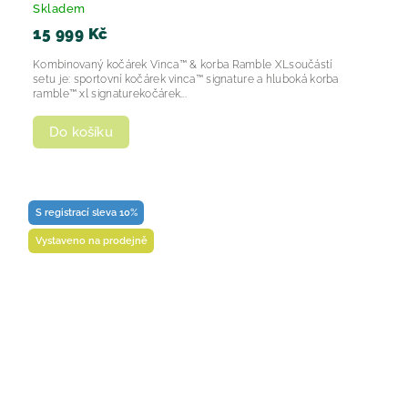
Skladem
15 999 Kč
Kombinovaný kočárek Vinca™ & korba Ramble XLsoučástí
setu je: sportovní kočárek vinca™ signature a hluboká korba
ramble™ xl signaturekočárek...
Do košíku
S registrací sleva 10%
Vystaveno na prodejně