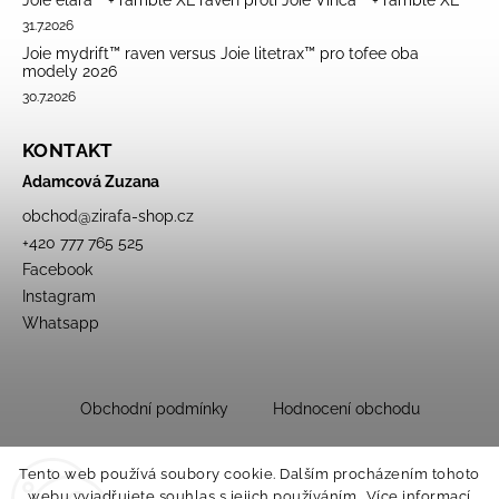
Joie elara™ + ramble XL raven proti Joie Vinca™ + ramble XL
31.7.2026
Joie mydrift™ raven versus Joie litetrax™ pro tofee oba
modely 2026
30.7.2026
KONTAKT
Adamcová Zuzana
obchod
@
zirafa-shop.cz
+420 777 765 525
Facebook
Instagram
Whatsapp
Obchodní podmínky
Hodnocení obchodu
Tento web používá soubory cookie. Dalším procházením tohoto
webu vyjadřujete souhlas s jejich používáním.. Více informací