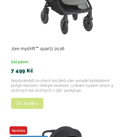
Joie mydrift™ quartz 2026
Skladem
7 499 Kč
Nejobratnější ze všech kočárků vám usnadní každodenní
pohyb městem i lehkým terénem. Unikátní systém všech 4
otočných kol otočných o 360° poskytuje...
Do košíku
Novinka