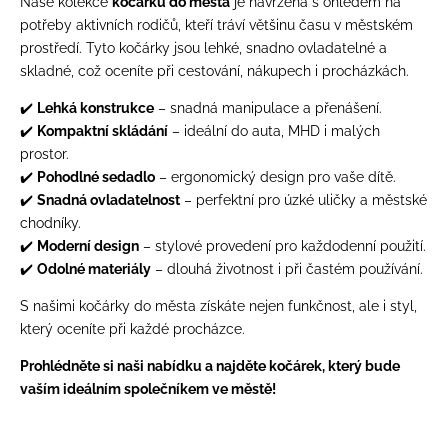
Naše kolekce
kočárků do města
je navržena s ohledem na
potřeby aktivních rodičů, kteří tráví většinu času v městském
prostředí. Tyto kočárky jsou lehké, snadno ovladatelné a
skladné, což oceníte při cestování, nákupech i procházkách.
✔️
Lehká konstrukce
– snadná manipulace a přenášení.
✔️
Kompaktní skládání
– ideální do auta, MHD i malých
prostor.
✔️
Pohodlné sedadlo
– ergonomický design pro vaše dítě.
✔️
Snadná ovladatelnost
– perfektní pro úzké uličky a městské
chodníky.
✔️
Moderní design
– stylové provedení pro každodenní použití.
✔️
Odolné materiály
– dlouhá životnost i při častém používání.
S našimi kočárky do města získáte nejen funkčnost, ale i styl,
který oceníte při každé procházce.
Prohlédněte si naši nabídku a najděte kočárek, který bude
vaším ideálním společníkem ve městě!