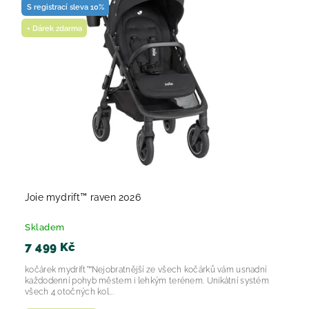
S registrací sleva 10%
+ Dárek zdarma
Joie mydrift™ raven 2026
Skladem
7 499 Kč
kočárek mydrift™Nejobratnější ze všech kočárků vám usnadní
každodenní pohyb městem i lehkým terénem. Unikátní systém
všech 4 otočných kol...