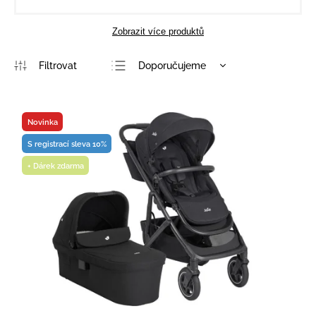
Zobrazit více produktů
Doporučujeme
Nejlevnější
Nejdražší
Novinka
Nejprodávanější
S registrací sleva 10%
Abecedně
+ Dárek zdarma