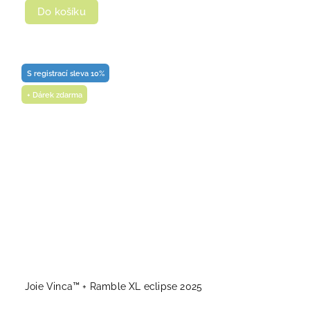
Do košíku
S registrací sleva 10%
+ Dárek zdarma
Joie Vinca™ + Ramble XL eclipse 2025