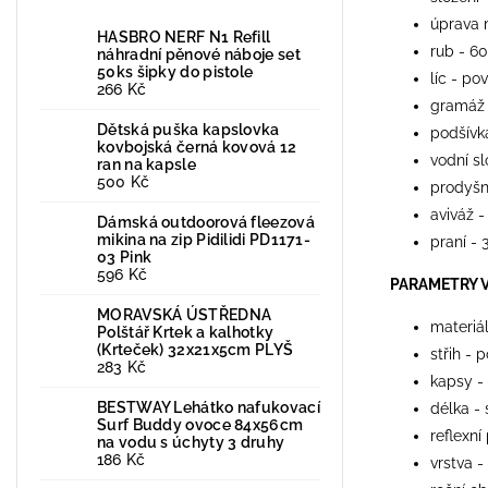
úprava 
HASBRO NERF N1 Refill
rub - 6
náhradní pěnové náboje set
50ks šipky do pistole
líc - po
266 Kč
gramáž
Dětská puška kapslovka
podšívk
kovbojská černá kovová 12
vodní s
ran na kapsle
500 Kč
prodyšn
aviváž -
Dámská outdoorová fleezová
mikina na zip Pidilidi PD1171-
praní - 
03 Pink
596 Kč
PARAMETRY 
MORAVSKÁ ÚSTŘEDNA
materiá
Polštář Krtek a kalhotky
(Krteček) 32x21x5cm PLYŠ
střih - 
283 Kč
kapsy -
BESTWAY Lehátko nafukovací
délka -
Surf Buddy ovoce 84x56cm
reflexní
na vodu s úchyty 3 druhy
186 Kč
vrstva -