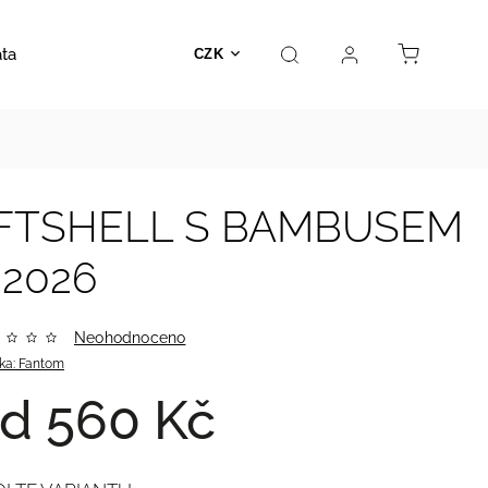
ata
Autosedačky
Hračky
Prodejna
Kontakt
CZK
SOFTSHELL S BAMBUSEM
 2026
Neohodnoceno
ka:
Fantom
od
560 Kč