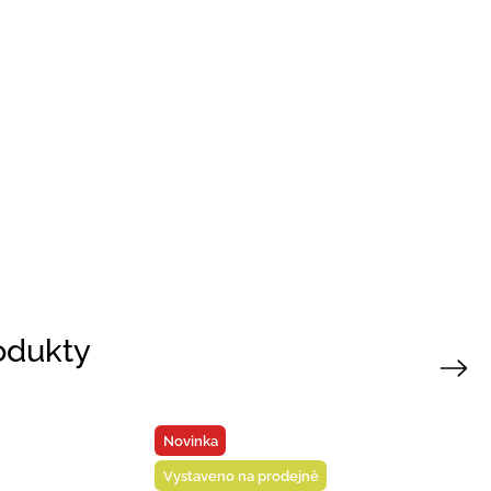
rodukty
Next
Vystaveno na prodejně
rodejně