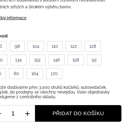
aničních dodavatelů s atestem zdravotní nezávadnosti,
itních střizích a širokém výběru barev.
ilní informace
kost
6
98
104
110
122
128
40
134
152
146
158
92
6
80
164
170
ože dodáváme přes 3.000 druhů kočárků, autosedaček,
ýlek, do prodejny se všechny nevejdou. Vaše objednávky
dujeme z centrálního skladu.
PŘIDAT DO KOŠÍKU