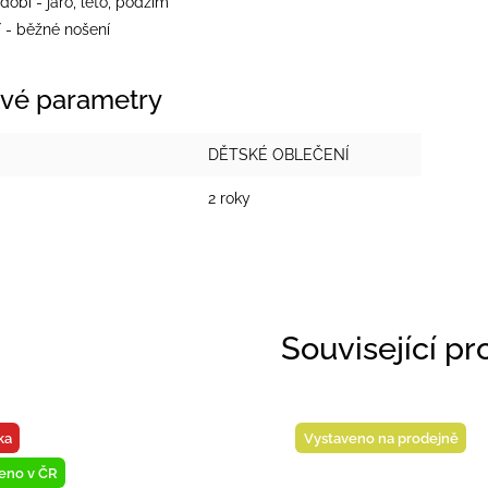
dobí - jaro, léto, podzim
í - běžné nošení
vé parametry
DĚTSKÉ OBLEČENÍ
2 roky
Související p
Novinka
Novinka
Vystaveno na prodejně
Vystaveno na p