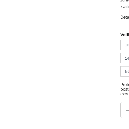
zahr
kval
Deta
Veli
11
1
8
Prot
post
expe