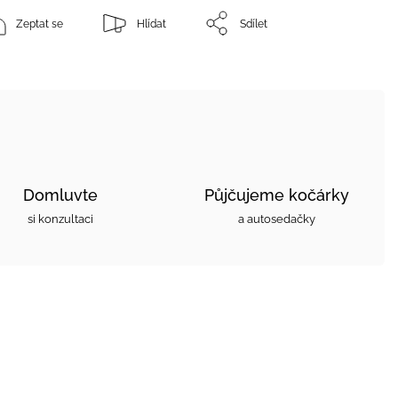
Zeptat se
Hlídat
Sdílet
Domluvte
Půjčujeme kočárky
si konzultaci
a autosedačky