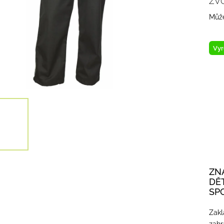
ZV
Může
Vyr
ZN
DĚ
SP
Zakl