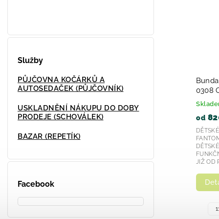
Služby
PŮJČOVNA KOČÁRKŮ A
íkové boty
Dětské tenisky modré chlapecké
AUTOSEDAČEK (PŮJČOVNÍK)
Biomecanics 252130- 2026
Skladem
USKLADNĚNÍ NÁKUPU DO DOBY
1 499 Kč
PRODEJE (SCHOVÁLEK)
boty 231313 od
Chlapecké modré kotníkové boty 231313 od
BAZAR (REPETÍK)
obuv, která je
značky Garvalín jsou kvalitní obuv, která je
í a styl pro
navržena s ohledem na pohodlí a styl pro
děti. Tento...
Detail
Facebook
24
20