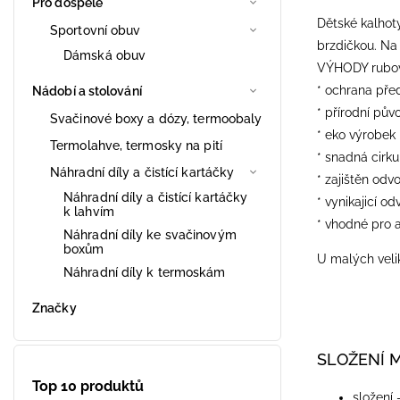
Pro dospělé
Dětské kalhot
Sportovní obuv
brzdičkou. Na 
Dámská obuv
VÝHODY rubové
* ochrana pře
Nádobí a stolování
* přírodní pův
Svačinové boxy a dózy, termoobaly
* eko výrobek
Termolahve, termosky na pití
* snadná cirk
Náhradní díly a čistící kartáčky
* zajištěn odv
Náhradní díly a čistící kartáčky
* vynikajicí od
k lahvím
* vhodné pro a
Náhradní díly ke svačinovým
boxům
U malých velik
Náhradní díly k termoskám
Značky
SLOŽENÍ 
Top 10 produktů
složení 