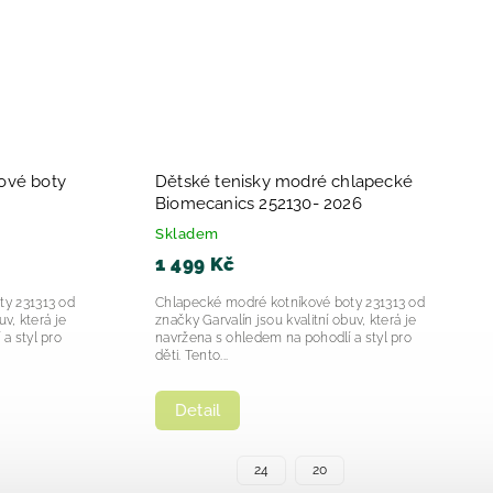
andálky
Chlapecke svítící tenisky Garvalín
otton 252167-2025
Marino 252828-2025
Skladem
1 249 Kč
álky Biomecanics Cotton
Chlapecké svítící tenisky Garvalín Marino
valita a styl pro malé
252828 jsou moderní a funkční obuví pro
 sandálky Biomecanics
děti, která spojuje atraktivní design s
 Cotton...
praktickými vlastnostmi....
Detail
+ další
26
28
32
31