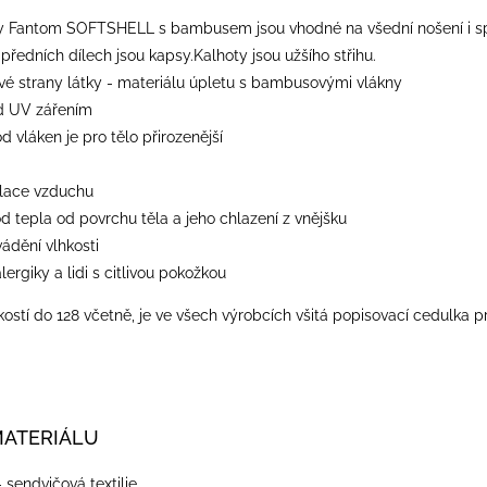
y Fantom SOFTSHELL s bambusem jsou vhodné na všední nošení i spor
předních dílech jsou kapsy.Kalhoty jsou užšího střihu.
 strany látky - materiálu úpletu s bambusovými vlákny
d UV zářením
od vláken je pro tělo přirozenější
ulace vzduchu
od tepla od povrchu těla a jeho chlazení z vnějšku
vádění vlhkosti
lergiky a lidi s citlivou pokožkou
ostí do 128 včetně, je ve všech výrobcích všitá popisovací cedulka p
MATERIÁLU
- sendvičová textilie