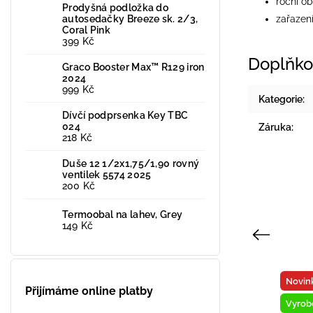
roční ob
Prodyšná podložka do
autosedačky Breeze sk. 2/3,
zařazen
Coral Pink
399 Kč
Doplňko
Graco Booster Max™ R129 iron
2024
999 Kč
Kategorie
:
Dívčí podprsenka Key TBC
024
Záruka
:
218 Kč
Duše 12 1/2x1,75/1,90 rovný
ventilek 5574 2025
200 Kč
Termoobal na lahev, Grey
149 Kč
Previous
Novinka
Přijímáme online platby
Vystaveno na prodejně