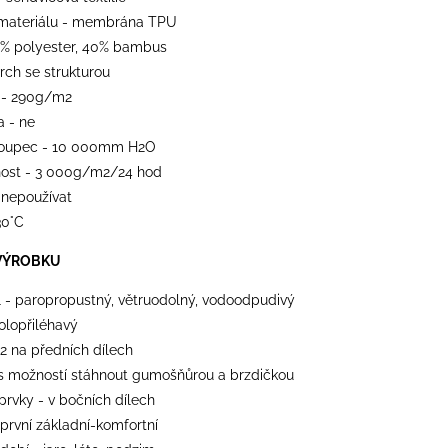
materiálu - membrána TPU
0% polyester, 40% bambus
vrch se strukturou
 - 290g/m2
a - ne
loupec - 10 000mm H2O
ost - 3 000g/m2/24 hod
 nepoužívat
30°C
VÝROBKU
l - paropropustný, větruodolný, vodoodpudivý
polopřiléhavý
 2 na předních dílech
 s možností stáhnout gumošňůrou a brzdičkou
 prvky - v bočních dílech
 první základní-komfortní