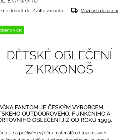
OLTE VARIANTU
me doručit do:
Zvolte variantu
Možnosti doručení
obeno v ČR
DĚTSKÉ OBLEČENÍ
Z KRKONOŠ
AČKA FANTOM JE ČESKÝM VÝROBCEM
TSKÉHO OUTDOOROVÉHO, FUNKČNÍHO A
ORTOVNÍHO OBLEČENÍ JIŽ OD ROKU 1999.
ádá si na pečlivém výběru materiálů od tuzemských i