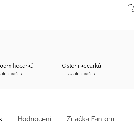
oom kočárků
Čištění kočárků
autosedaček
a autosedaček
Hodnocení
Značka
Fantom
s