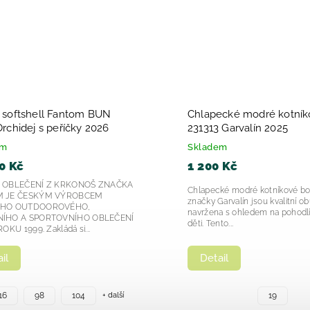
Dětské chlapecké sandály
Dívčí dětské s
Biomecanics Respectfu 252166-
Biomecanics C
2025
Skladem
Skladem
1 599 Kč
1 599 Kč
Hledáte komfortní a stylové chlapecké
Dívčí dětské sand
sandály pro vašeho malého dobrodruha?
252167 – pohodlí, k
Model 252166 je perfektní volbou pro letní
nohy Dívčí dětské
dny, kdy je důležité...
model 252167-A779
Detail
Detail
24