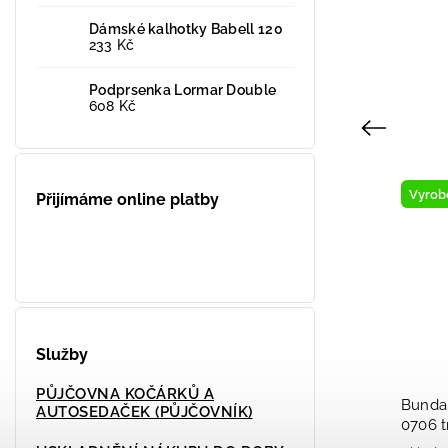
Dámské kalhotky Babell 120
233 Kč
Podprsenka Lormar Double
608 Kč
Previous
Vystaveno na prodejně
Přijímáme online platby
Služby
PŮJČOVNA KOČÁRKŮ A
-
Chlapecké modré kotníkové boty
AUTOSEDAČEK (PŮJČOVNÍK)
MBUSEM
231313 Garvalín 2025