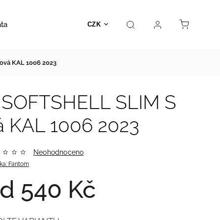
ata
Autosedačky
Hračky
Prodejna
Kontakt
CZK
ová KAL 1006 2023
- SOFTSHELL SLIM S
 KAL 1006 2023
Neohodnoceno
ka:
Fantom
od
540 Kč