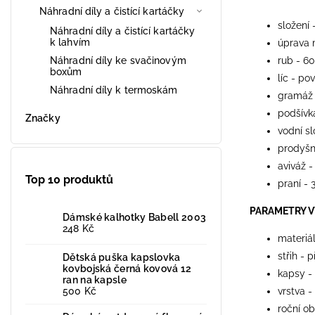
Náhradní díly a čistící kartáčky
složení 
Náhradní díly a čistící kartáčky
k lahvím
úprava 
Náhradní díly ke svačinovým
rub - 6
boxům
líc - po
Náhradní díly k termoskám
gramáž
podšívk
Značky
vodní s
prodyšn
aviváž -
Top 10 produktů
praní - 
PARAMETRY 
Dámské kalhotky Babell 2003
248 Kč
materiá
střih - 
Dětská puška kapslovka
kovbojská černá kovová 12
kapsy -
ran na kapsle
500 Kč
vrstva -
roční ob