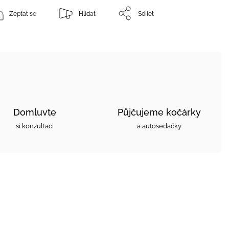
Zeptat se
Hlídat
Sdílet
Domluvte
Půjčujeme kočárky
si konzultaci
a autosedačky