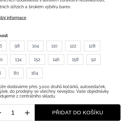
aničních dodavatelů s atestem zdravotní nezávadnosti,
itních střizích a širokém výběru barev.
ilní informace
kost
6
98
104
110
122
128
40
134
152
146
158
92
6
80
164
ože dodáváme přes 3.000 druhů kočárků, autosedaček,
ýlek, do prodejny se všechny nevejdou. Vaše objednávky
dujeme z centrálního skladu.
PŘIDAT DO KOŠÍKU