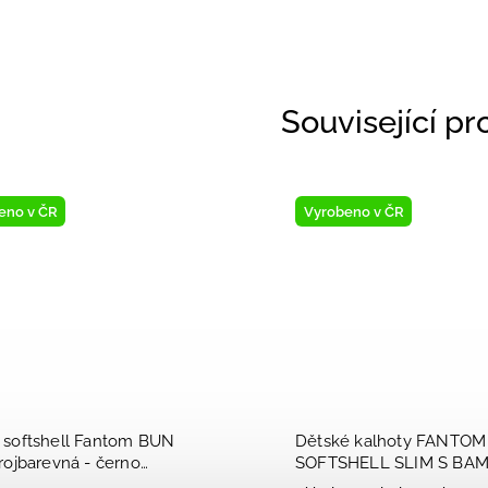
Související p
Novinka
Novinka
Vystaveno na prodejně
Vystaveno na pro
Dětské tenisky modré chlapecké
Dětské chlapeck
Biomecanics 252130- 2026
Biomecanics Res
2025