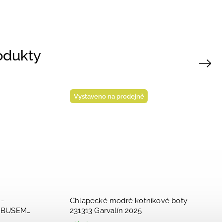
rodukty
Next
Novinka
dejně
Vystaveno na prodejně
é sandály
Dívčí dětské sandálky
pectfu 252166-
Biomecanics Cotton 252167-2025