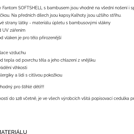
y Fantom SOFTSHELL s bambusem jsou vhodné na všední nošení i spor
čkou. Na předních dílech jsou kapsy.Kalhoty jsou užšího střihu.
 strany látky - materiálu úpletu s bambusovými vlákny
d UV zářením
od vláken je pro tělo přirozenější
ulace vzduchu
od tepla od povrchu těla a jeho chlazení z vnějšku
vádění vlhkosti
lergiky a lidi s citlivou pokožkou
vhodný pro štíhlé děti!!!
kostí do 128 včetně, je ve všech výrobcích všitá popisovací cedulka p
MATERIÁLU