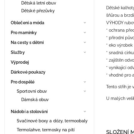
Dětská letní obuv
Dětské kalhot
Dětské přezůvky
šňůrou a brzdi
Oblečení a móda
VÝHODY rubové
* ochrana pře
Pro maminky
* přírodní pův
Na cesty s dětmi
* eko výrobek
Služby
* snadná cirk
* zajištěn odv
Výprodej
* vynikajicí od
Dárkové poukazy
* vhodné pro a
Pro dospělé
Tento střih je 
Sportovní obuv
​U malých veli
Dámská obuv
Nádobí a stolování
Svačinové boxy a dózy, termoobaly
Termolahve, termosky na pití
SLOŽENÍ 