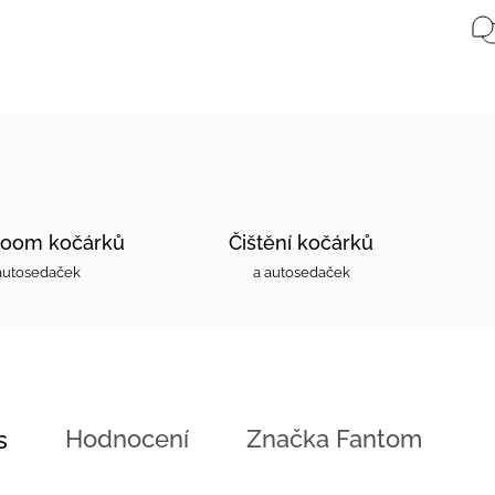
oom kočárků
Čištění kočárků
autosedaček
a autosedaček
Hodnocení
Značka
Fantom
s