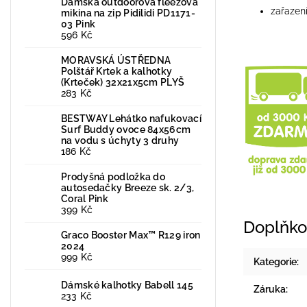
Dámská outdoorová fleezová
zařazen
mikina na zip Pidilidi PD1171-
03 Pink
596 Kč
MORAVSKÁ ÚSTŘEDNA
Polštář Krtek a kalhotky
(Krteček) 32x21x5cm PLYŠ
283 Kč
BESTWAY Lehátko nafukovací
Surf Buddy ovoce 84x56cm
na vodu s úchyty 3 druhy
186 Kč
Prodyšná podložka do
autosedačky Breeze sk. 2/3,
Coral Pink
399 Kč
Doplňko
Graco Booster Max™ R129 iron
2024
999 Kč
Kategorie
:
Dámské kalhotky Babell 145
Záruka
:
233 Kč