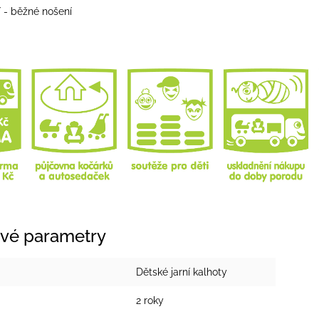
í - běžné nošení
vé parametry
Dětské jarní kalhoty
2 roky