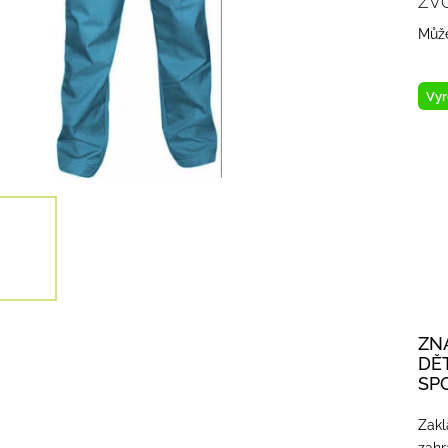
ZV
Může
Vyr
ZN
DĚ
SP
Zakl