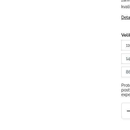
zahr
kval
Deta
Veli
11
1
8
Prot
post
expe