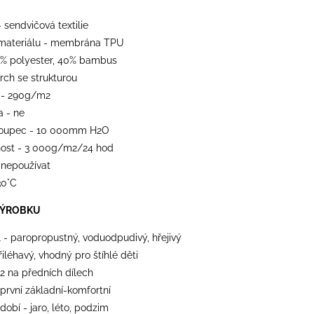
- sendvičová textilie
materiálu - membrána TPU
0% polyester, 40% bambus
vrch se strukturou
 - 290g/m2
a - ne
loupec - 10 000mm H2O
ost - 3 000g/m2/24 hod
 nepoužívat
30°C
VÝROBKU
l - paropropustný, voduodpudivý, hřejivý
přiléhavý, vhodný pro štíhlé děti
 2 na předních dílech
 první základní-komfortní
dobí - jaro, léto, podzim