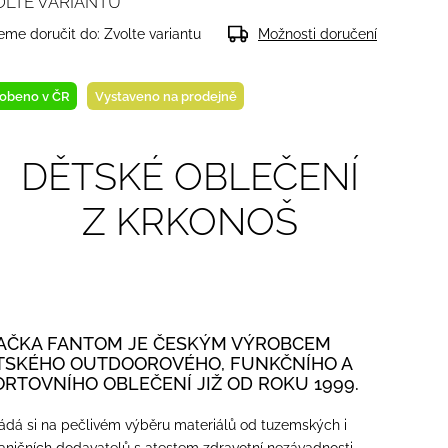
OLTE VARIANTU
me doručit do:
Zvolte variantu
Možnosti doručení
obeno v ČR
Vystaveno na prodejně
DĚTSKÉ OBLEČENÍ
Z KRKONOŠ
AČKA FANTOM JE ČESKÝM VÝROBCEM
TSKÉHO OUTDOOROVÉHO, FUNKČNÍHO A
ORTOVNÍHO OBLEČENÍ JIŽ OD ROKU 1999.
ádá si na pečlivém výběru materiálů od tuzemských i