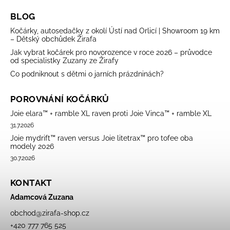
BLOG
Kočárky, autosedačky z okolí Ústí nad Orlicí | Showroom 19 km
– Dětský obchůdek Žirafa
Jak vybrat kočárek pro novorozence v roce 2026 – průvodce
od specialistky Zuzany ze Žirafy
Co podniknout s dětmi o jarních prázdninách?
POROVNÁNÍ KOČÁRKŮ
Joie elara™ + ramble XL raven proti Joie Vinca™ + ramble XL
31.7.2026
Joie mydrift™ raven versus Joie litetrax™ pro tofee oba
modely 2026
30.7.2026
KONTAKT
Adamcová Zuzana
obchod
@
zirafa-shop.cz
+420 777 765 525