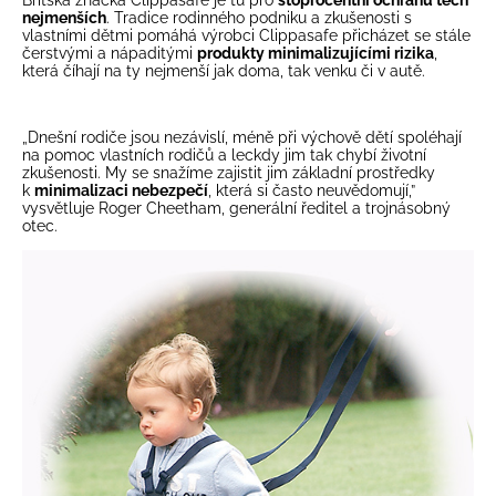
nejmenších
. Tradice rodinného podniku a zkušenosti s
vlastními dětmi pomáhá výrobci Clippasafe přicházet se stále
čerstvými a nápaditými
produkty minimalizujícími rizika
,
která číhají na ty nejmenší jak doma, tak venku či v autě.
„Dnešní rodiče jsou nezávislí, méně při výchově dětí spoléhají
na pomoc vlastních rodičů a leckdy jim tak chybí životní
zkušenosti. My se snažíme zajistit jim základní prostředky
k
minimalizaci nebezpečí
, která si často neuvědomují,”
vysvětluje Roger Cheetham, generální ředitel a trojnásobný
otec.