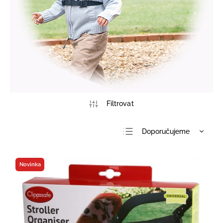
Doporučujeme
Nejlevnější
Nejdražší
Novinka
Nejprodávanější
Abecedně