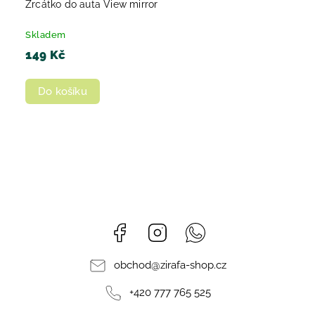
Zrcátko do auta View mirror
Skladem
149 Kč
Do košíku
Facebook
Instagram
Whatsapp
obchod
@
zirafa-shop.cz
+420 777 765 525