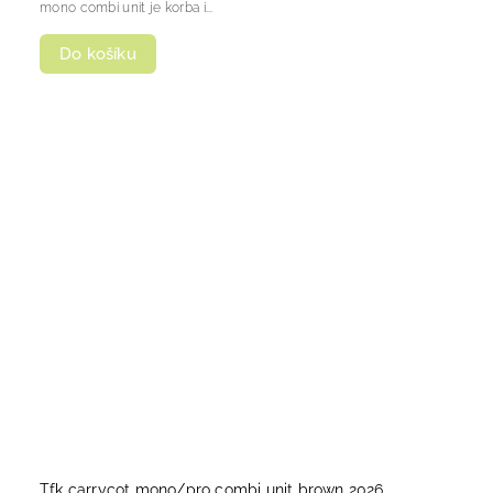
mono combi unit je korba i...
Do košíku
Tfk carrycot mono/pro combi unit brown 2026