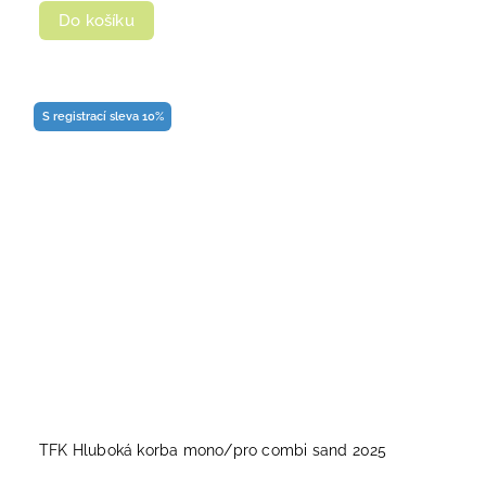
Do košíku
S registrací sleva 10%
TFK Hluboká korba mono/pro combi sand 2025