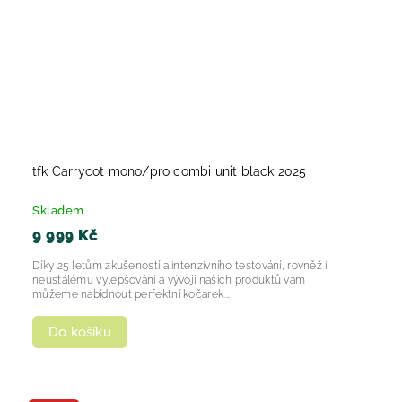
tfk Carrycot mono/pro combi unit black 2025
Skladem
9 999 Kč
Díky 25 letům zkušeností a intenzivního testování, rovněž i
neustálému vylepšování a vývoji našich produktů vám
můžeme nabídnout perfektní kočárek...
Do košíku