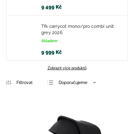
9 499 Kč
Tfk carrycot mono/pro combi unit
grey 2026
Skladem
9 999 Kč
Zobrazit více produktů
Doporučujeme
Nejlevnější
Nejdražší
Nejprodávanější
Abecedně