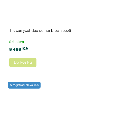
Tfk carrycot duo combi brown 2026
Skladem
9 499 Kč
Do košíku
S registrací sleva 10%