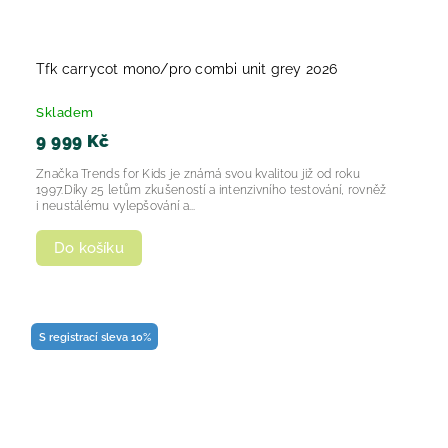
Tfk carrycot mono/pro combi unit grey 2026
Skladem
9 999 Kč
Značka Trends for Kids je známá svou kvalitou již od roku
1997.Díky 25 letům zkušeností a intenzivního testování, rovněž
i neustálému vylepšování a...
Do košíku
S registrací sleva 10%