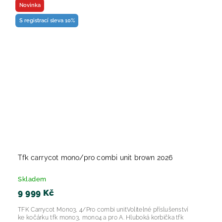
Novinka
S registrací sleva 10%
Tfk carrycot mono/pro combi unit brown 2026
Skladem
9 999 Kč
TFK Carrycot Mono3, 4/Pro combi unitVolitelné příslušenství
ke kočárku tfk mono3, mono4 a pro A. Hluboká korbička tfk