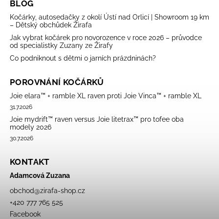
BLOG
Kočárky, autosedačky z okolí Ústí nad Orlicí | Showroom 19 km
– Dětský obchůdek Žirafa
Jak vybrat kočárek pro novorozence v roce 2026 – průvodce
od specialistky Zuzany ze Žirafy
Co podniknout s dětmi o jarních prázdninách?
POROVNÁNÍ KOČÁRKŮ
Joie elara™ + ramble XL raven proti Joie Vinca™ + ramble XL
31.7.2026
Joie mydrift™ raven versus Joie litetrax™ pro tofee oba
modely 2026
30.7.2026
KONTAKT
Adamcová Zuzana
obchod
@
zirafa-shop.cz
+420 777 765 525
Facebook