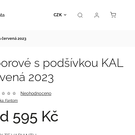
ata
Autosedačky
Hračky
Prodejna
Kontakt
CZK
a červená 2023
oorové s podšívkou KAL
rvená 2023
Neohodnoceno
ka:
Fantom
od
595 Kč