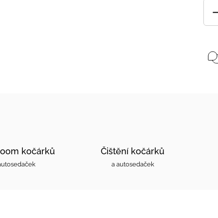
oom kočárků
Čištění kočárků
autosedaček
a autosedaček