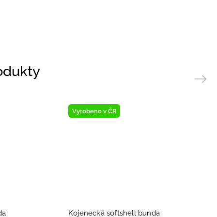
rodukty
Next
Vyrobeno v ČR
da
Kojenecká softshell bunda