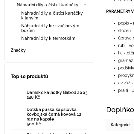
Náhradní díly a čistící kartáčky
PARAMETRY 
Náhradní díly a čistící kartáčky
k lahvím
popis -
Náhradní díly ke svačinovým
boxům
složení 
úprava 
Náhradní díly k termoskám
rub - v
Značky
líc - ot
gramáž 
podšívk
prodyšn
Top 10 produktů
aviváž -
praní - 
Dámské kalhotky Babell 2003
248 Kč
Doplňko
Dětská puška kapslovka
kovbojská černá kovová 12
ran na kapsle
500 Kč
Kategorie
: