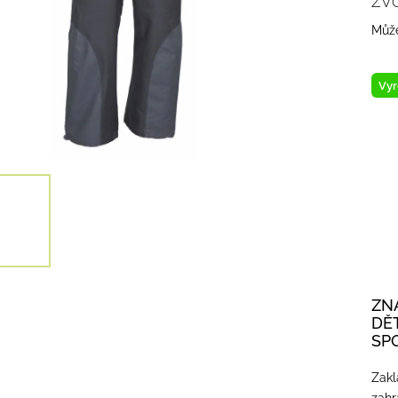
ZV
Může
Vyr
ZN
DĚ
SP
Zakl