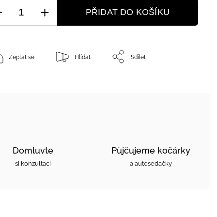
PŘIDAT DO KOŠÍKU
Zeptat se
Hlídat
Sdílet
Domluvte
Půjčujeme kočárky
si konzultaci
a autosedačky