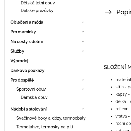
Dětská letní obuv
Dětské přezůvky
Popi
Oblečení a móda
Pro maminky
Na cesty s dětmi
Služby
Výprodej
SLOŽENÍ 
Dárkové poukazy
materiá
Pro dospělé
střih - 
Sportovní obuv
kapsy -
Dámská obuv
délka -
reflexní
Nádobí a stolování
vrstva -
Svačinové boxy a dózy, termoobaly
roční ob
Termolahve, termosky na pití
zařazení