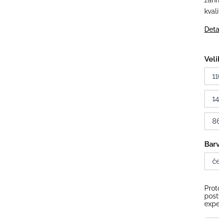
zahr
kval
Deta
Veli
11
1
8
Bar
č
Prot
post
expe