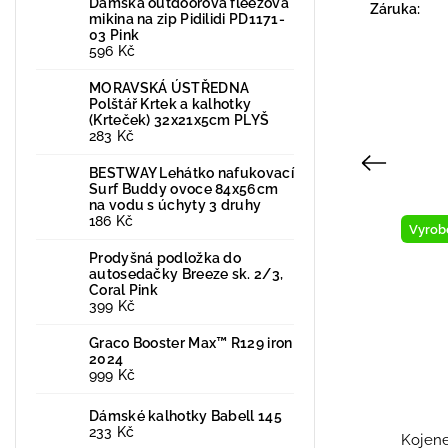
Dámská outdoorová fleezová
Záruka
:
mikina na zip Pidilidi PD1171-
03 Pink
596 Kč
MORAVSKÁ ÚSTŘEDNA
Polštář Krtek a kalhotky
(Krteček) 32x21x5cm PLYŠ
283 Kč
Previous
BESTWAY Lehátko nafukovací
Surf Buddy ovoce 84x56cm
na vodu s úchyty 3 druhy
186 Kč
Novinka
Vyrob
Prodyšná podložka do
Vyrobeno v ČR
autosedačky Breeze sk. 2/3,
Coral Pink
399 Kč
Graco Booster Max™ R129 iron
2024
999 Kč
Dámské kalhotky Babell 145
233 Kč
Kojenecká softshell bunda
Kojene