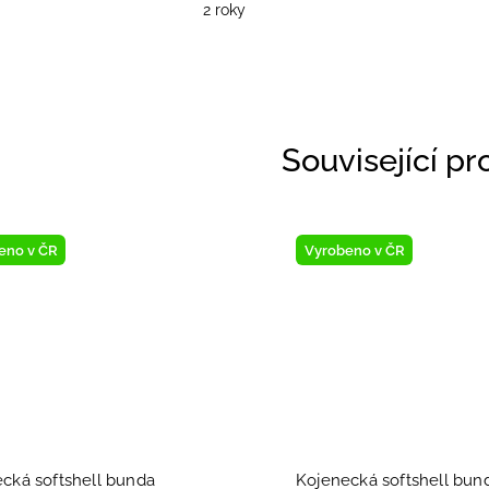
2 roky
Související p
eno v ČR
Vyrobeno v ČR
cká softshell bunda
Kojenecká softshell bun