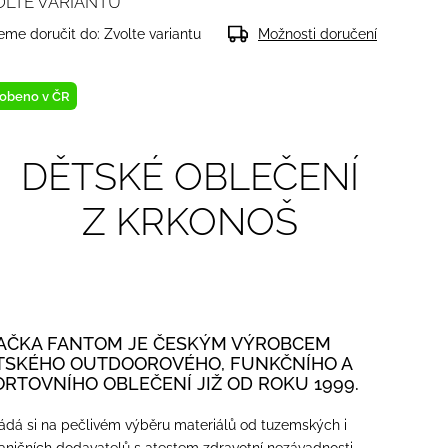
OLTE VARIANTU
me doručit do:
Zvolte variantu
Možnosti doručení
obeno v ČR
DĚTSKÉ OBLEČENÍ
Z KRKONOŠ
AČKA FANTOM JE ČESKÝM VÝROBCEM
TSKÉHO OUTDOOROVÉHO, FUNKČNÍHO A
ORTOVNÍHO OBLEČENÍ JIŽ OD ROKU 1999.
ádá si na pečlivém výběru materiálů od tuzemských i