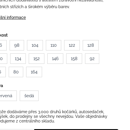
aničních dodavatelů s atestem zdravotní nezávadnosti,
itních střizích a širokém výběru barev.
ilní informace
kost
6
98
104
110
122
128
40
134
152
146
158
92
6
80
164
va
ervená
šedá
ože dodáváme přes 3.000 druhů kočárků, autosedaček,
ýlek, do prodejny se všechny nevejdou. Vaše objednávky
dujeme z centrálního skladu.