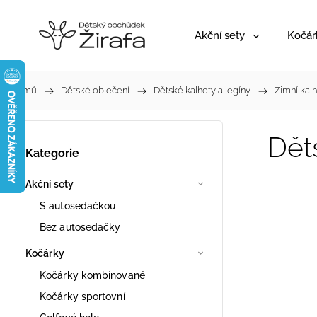
Akční sety
Kočár
Domů
/
Dětské oblečení
/
Dětské kalhoty a legíny
/
Zimní kal
Dět
Kategorie
Akční sety
S autosedačkou
Bez autosedačky
Kočárky
Kočárky kombinované
Kočárky sportovní