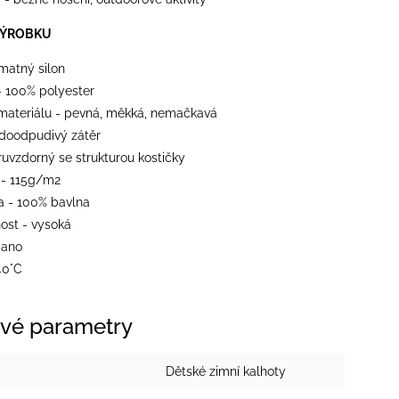
VÝROBKU
 matný silon
- 100% polyester
materiálu - pevná, měkká, nemačkavá
odoodpudivý zátěr
ěruvzdorný se strukturou kostičky
- 115g/m2
a - 100% bavlna
ost - vysoká
 ano
40°C
vé parametry
Dětské zimní kalhoty