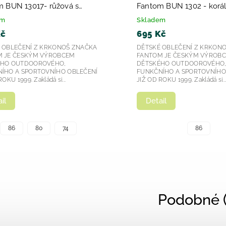
 BUN 13017- růžová s
Fantom BUN 1302 - korá
ním potiskem - srdíčka 2026
em
Skladem
Kč
695 Kč
 OBLEČENÍ Z KRKONOŠ ZNAČKA
DĚTSKÉ OBLEČENÍ Z KRKON
 JE ČESKÝM VÝROBCEM
FANTOM JE ČESKÝM VÝROB
ÉHO OUTDOOROVÉHO,
DĚTSKÉHO OUTDOOROVÉHO
ÍHO A SPORTOVNÍHO OBLEČENÍ
FUNKČNÍHO A SPORTOVNÍHO
OKU 1999. Zakládá si...
JIŽ OD ROKU 1999. Zakládá si..
il
Detail
86
80
74
86
Podobné (