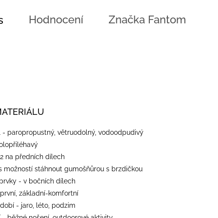
Hodnocení
Značka
Fantom
s
MATERIÁLU
l - paropropustný, větruodolný, vodoodpudivý
polopřiléhavý
 2 na předních dílech
 s možností stáhnout gumošňůrou s brzdičkou
 prvky - v bočních dílech
 první, základní-komfortní
dobí - jaro, léto, podzim
 - běžné nošení, outdoorové aktivity