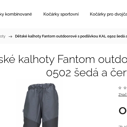
ky kombinované
Kočárky sportovní
Kočárky pro dvojč
hoty
/
Dětské kalhoty Fantom outdoorové s podšívkou KAL 0502 šedá 
ské kalhoty Fantom outd
0502 šedá a če
Znač