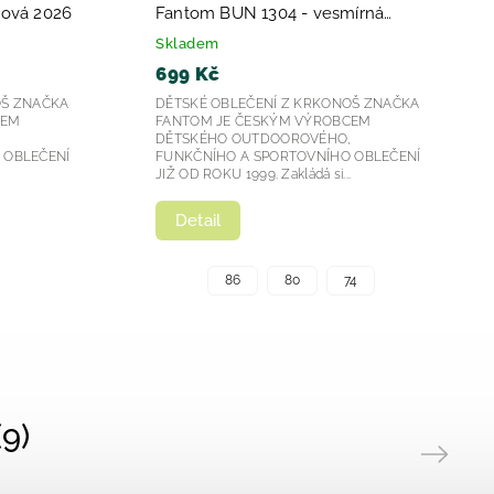
lová 2026
Fantom BUN 1304 - vesmírná
2026
Skladem
699 Kč
OŠ ZNAČKA
DĚTSKÉ OBLEČENÍ Z KRKONOŠ ZNAČKA
CEM
FANTOM JE ČESKÝM VÝROBCEM
,
DĚTSKÉHO OUTDOOROVÉHO,
 OBLEČENÍ
FUNKČNÍHO A SPORTOVNÍHO OBLEČENÍ
.
JIŽ OD ROKU 1999. Zakládá si...
Detail
86
80
74
9)
Next