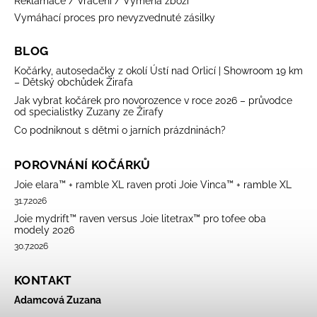
Reklamace / Vrácení / Výměna zboží
Vymáhací proces pro nevyzvednuté zásilky
BLOG
Kočárky, autosedačky z okolí Ústí nad Orlicí | Showroom 19 km
– Dětský obchůdek Žirafa
Jak vybrat kočárek pro novorozence v roce 2026 – průvodce
od specialistky Zuzany ze Žirafy
Co podniknout s dětmi o jarních prázdninách?
POROVNÁNÍ KOČÁRKŮ
Joie elara™ + ramble XL raven proti Joie Vinca™ + ramble XL
31.7.2026
Joie mydrift™ raven versus Joie litetrax™ pro tofee oba
modely 2026
30.7.2026
KONTAKT
Adamcová Zuzana