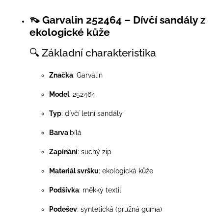
👡 Garvalin 252464 – Dívčí sandály z
ekologické kůže
🔍 Základní charakteristika
Značka
: Garvalin
Model
: 252464
Typ
: dívčí letní sandály
Barva
:bílá
Zapínání
: suchý zip
Materiál svršku
: ekologická kůže
Podšívka
: měkký textil
Podešev
: syntetická (pružná guma)