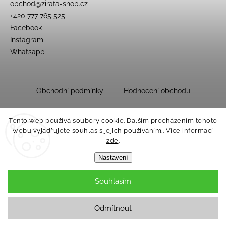
obchod
@
zirafa-shop.cz
+420 777 765 525
Facebook
Instagram
Whatsapp
Obchodní podmínky
Hodnocení obchodu
Tento web používá soubory cookie. Dalším procházením tohoto
webu vyjadřujete souhlas s jejich používáním.. Více informací
zde
.
Nastavení
Souhlasím
Copyright 2026
Dětský obchůdek Žirafa
. Všechna práva vyhrazena.
Upravit nastavení cookies
Odmítnout
Grafický návrh vytvořil a nakódoval
Shoptak.cz