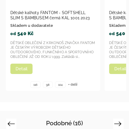
Dětské kalhoty Fantom - SOFTSHELL SLIM
Dětské 
S BAMBUSEM KAL 1007 - modrá 2023
SLIM S 
2023
Skladem u dodavatele
Skladem 
540 Kč
540
od
od
DĚTSKÉ OBLEČENÍ Z KRKONOŠ ZNAČKA FANTOM
DĚTSKÉ O
JE ČESKÝM VÝROBCEM DĚTSKÉHO
JE ČESK
OUTDOOROVÉHO, FUNKČNÍHO A SPORTOVNÍHO
OUTDOOR
OBLEČENÍ JIŽ OD ROKU 1999. Zakládá si...
OBLEČENÍ J
Detail
Detail
+ další
116
98
104
Podobné (16)
Previous
Next