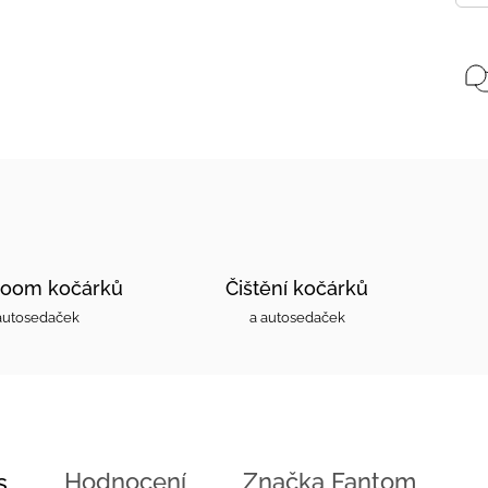
oom kočárků
Čištění kočárků
autosedaček
a autosedaček
Hodnocení
Značka
Fantom
s