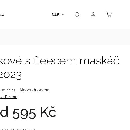
ata
Autosedačky
Hračky
Prodejna
Kontakt
CZK
ákové s fleecem maskáč
2023
Neohodnoceno
ka:
Fantom
od
595 Kč