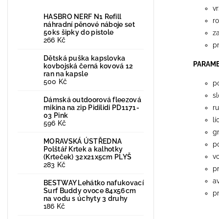
vr
HASBRO NERF N1 Refill
r
náhradní pěnové náboje set
50ks šipky do pistole
za
266 Kč
pr
Dětská puška kapslovka
PARAM
kovbojská černá kovová 12
ran na kapsle
500 Kč
p
s
Dámská outdoorová fleezová
mikina na zip Pidilidi PD1171-
r
03 Pink
l
596 Kč
g
MORAVSKÁ ÚSTŘEDNA
p
Polštář Krtek a kalhotky
v
(Krteček) 32x21x5cm PLYŠ
283 Kč
p
a
BESTWAY Lehátko nafukovací
Surf Buddy ovoce 84x56cm
pr
na vodu s úchyty 3 druhy
186 Kč