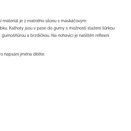
í materiál je z matného silonu s maskáčovým
bku.
Kalhoty jsou v pase do gumy s možností stažení šůrkou
gumošňůrou a brzdičkou. Na nohavici je natištěn reflexní
ro napsání jména dítěte.