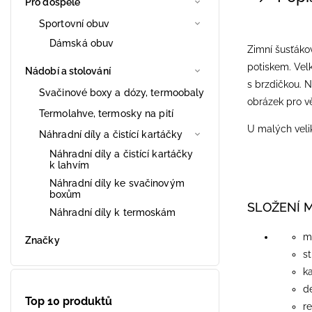
Pro dospělé
Sportovní obuv
Dámská obuv
Zimní šusťáko
potiskem.
Velk
Nádobí a stolování
s brzdičkou. 
Svačinové boxy a dózy, termoobaly
obrázek pro v
Termolahve, termosky na pití
U malých velik
Náhradní díly a čistící kartáčky
Náhradní díly a čistící kartáčky
k lahvím
Náhradní díly ke svačinovým
boxům
SLOŽENÍ 
Náhradní díly k termoskám
m
Značky
st
k
d
Top 10 produktů
re