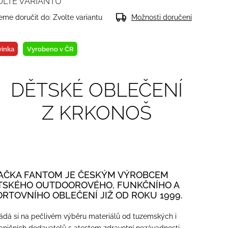
OLTE VARIANTU
me doručit do:
Zvolte variantu
Možnosti doručení
inka
Vyrobeno v ČR
DĚTSKÉ OBLEČENÍ
Z KRKONOŠ
AČKA FANTOM JE ČESKÝM VÝROBCEM
TSKÉHO OUTDOOROVÉHO, FUNKČNÍHO A
ORTOVNÍHO OBLEČENÍ JIŽ OD ROKU 1999.
ádá si na pečlivém výběru materiálů od tuzemských i