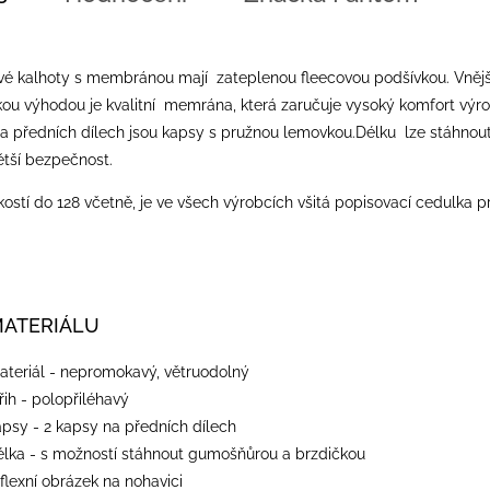
vé kalhoty s membránou mají zateplenou fleecovou podšívkou. Vnějš
ou výhodou je kvalitní memrána, která zaručuje vysoký komfort výro
Na předních dílech jsou kapsy s pružnou lemovkou.Délku lze stáhnout 
ětší bezpečnost.
ostí do 128 včetně, je ve všech výrobcích všitá popisovací cedulka p
MATERIÁLU
ateriál - nepromokavý, větruodolný
řih - polopřiléhavý
apsy - 2 kapsy na předních dílech
élka - s možností stáhnout gumošňůrou a brzdičkou
flexní obrázek na nohavici