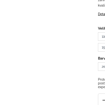
zahr
kval
Deta
Veli
11
1
Bar
z
Prot
post
expe