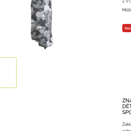
ZV
Může
Nov
ZN
DĚ
SP
Zakl