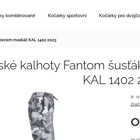
ky kombinované
Kočárky sportovní
Kočárky pro dvojč
fleecem maskáč KAL 1402 2023
ské kalhoty Fantom šusť
KAL 1402 
Znač