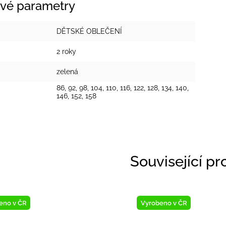
vé parametry
DĚTSKÉ OBLEČENÍ
2 roky
zelená
86, 92, 98, 104, 110, 116, 122, 128, 134, 140,
146, 152, 158
Související p
eno v ČR
Vyrobeno v ČR