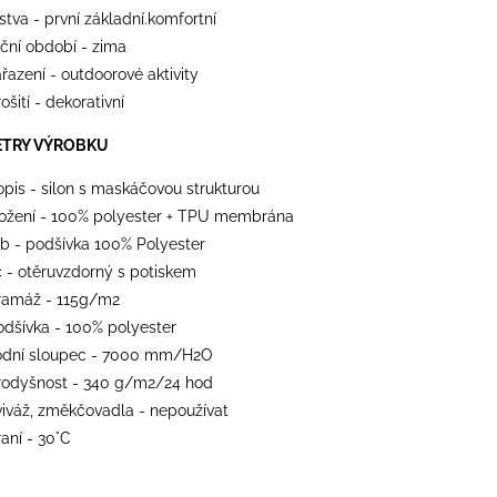
stva - první základní.komfortní
oční období - zima
řazení - outdoorové aktivity
ošití - dekorativní
ETRY VÝROBKU
opis - silon s maskáčovou strukturou
ložení - 100% polyester + TPU membrána
ub - podšívka 100% Polyester
íc - otěruvzdorný s potiskem
ramáž - 115g/m2
odšívka - 100% polyester
odní sloupec - 7000 mm/H2O
rodyšnost - 340 g/m2/24 hod
viváž, změkčovadla - nepoužívat
aní - 30°C