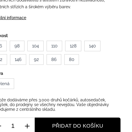
aničních dodavatelů s atestem zdravotní nezávadnosti,
itních střizích a širokém výběru barev.
ilní informace
kost
6
98
104
110
128
140
52
146
92
86
80
va
elená
ože dodáváme přes 3.000 druhů kočárků, autosedaček,
ýlek, do prodejny se všechny nevejdou. Vaše objednávky
dujeme z centrálního skladu.
PŘIDAT DO KOŠÍKU