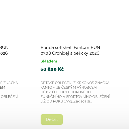
 BUN
Bunda softshell Fantom BUN
á +
0603 černo melír zelenožlutá
2026
2026
Skladem
915 Kč
od
OŠ ZNAČKA
DĚTSKÉ OBLEČENÍ Z KRKONOŠ ZNAČKA
CEM
FANTOM JE ČESKÝM VÝROBCEM
,
DĚTSKÉHO OUTDOOROVÉHO,
 OBLEČENÍ
FUNKČNÍHO A SPORTOVNÍHO OBLEČENÍ
.
JIŽ OD ROKU 1999. Zakládá si...
Detail