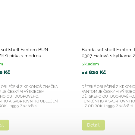
 softshell Fantom BUN 0401
Bunda softshell Fantom
vaná-modrá + modro
0403 kombinovaná-růžov
é copánky 2026
růžovo zelené copánky 
em
Skladem
4 Kč
815 Kč
od
 OBLEČENÍ Z KRKONOŠ ZNAČKA
DĚTSKÉ OBLEČENÍ Z KRKON
 JE ČESKÝM VÝROBCEM
FANTOM JE ČESKÝM VÝROB
ÉHO OUTDOOROVÉHO,
DĚTSKÉHO OUTDOOROVÉHO
ÍHO A SPORTOVNÍHO OBLEČENÍ
FUNKČNÍHO A SPORTOVNÍHO
OKU 1999. Zakládá si...
JIŽ OD ROKU 1999. Zakládá si..
il
Detail