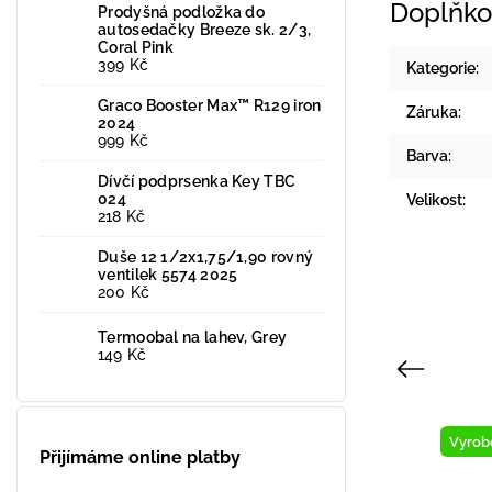
Doplňko
Prodyšná podložka do
autosedačky Breeze sk. 2/3,
Coral Pink
399 Kč
Kategorie
:
Graco Booster Max™ R129 iron
Záruka
:
2024
999 Kč
Barva
:
Dívčí podprsenka Key TBC
024
Velikost
:
218 Kč
Duše 12 1/2x1,75/1,90 rovný
ventilek 5574 2025
200 Kč
Termoobal na lahev, Grey
149 Kč
Previous
Novinka
Vyrob
Přijímáme online platby
Vyrobeno v ČR