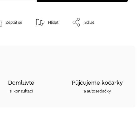
Zeptat se
Hlídat
Sdílet
Domluvte
Půjčujeme kočárky
si konzultaci
a autosedačky