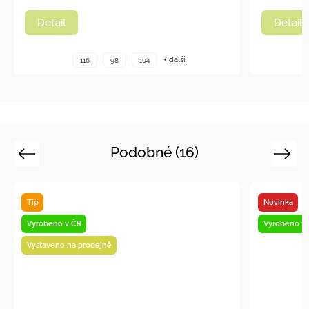
Detail
Detai
+ další
116
98
104
Podobné (16)
Previous
Next
Novinka
Vyrobeno v ČR