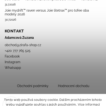
31.7.2026
Joie mydrift™ raven versus Joie litetrax™ pro tofee oba
modely 2026
30.7.2026
KONTAKT
Adamcová Zuzana
obchod
@
zirafa-shop.cz
+420 777 765 525
Facebook
Instagram
Whatsapp
Obchodní podmínky
Hodnocení obchodu
Tento web používá soubory cookie. Dalším procházením tohoto
webu vyjadřujete souhlas s jejich používáním.. Více informací