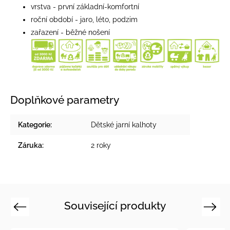
vrstva - první základní-komfortní
roční období - jaro, léto, podzim
zařazení - běžné nošení
Doplňkové parametry
Kategorie
:
Dětské jarní kalhoty
Záruka
:
2 roky
Související produkty
Previous
Next