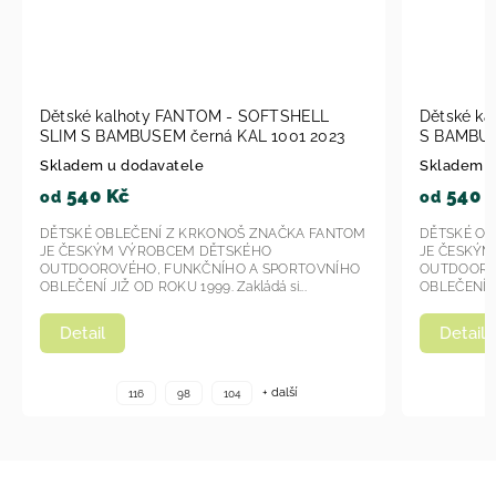
NTOM - SOFTSHELL
Dětské kalhoty Fantom - SOFTSHEL
erná KAL 1001 2023
S BAMBUSEM KAL 1007 - modrá 20
le
Skladem u dodavatele
540 Kč
od
KRKONOŠ ZNAČKA FANTOM
DĚTSKÉ OBLEČENÍ Z KRKONOŠ ZNAČKA
 DĚTSKÉHO
JE ČESKÝM VÝROBCEM DĚTSKÉHO
KČNÍHO A SPORTOVNÍHO
OUTDOOROVÉHO, FUNKČNÍHO A SPORT
99. Zakládá si...
OBLEČENÍ JIŽ OD ROKU 1999. Zakládá si...
Detail
+ další
+ další
104
116
98
104