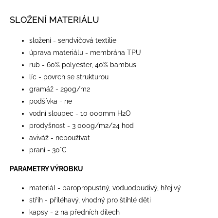
SLOŽENÍ MATERIÁLU
složení - sendvičová textilie
úprava materiálu - membrána TPU
rub - 60% polyester, 40% bambus
líc - povrch se strukturou
gramáž - 290g/m2
podšívka - ne
vodní sloupec - 10 000mm H2O
prodyšnost - 3 000g/m2/24 hod
aviváž - nepoužívat
praní - 30°C
PARAMETRY VÝROBKU
materiál - paropropustný, voduodpudivý, hřejivý
střih - přiléhavý, vhodný pro štíhlé děti
kapsy - 2 na předních dílech