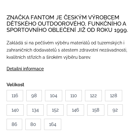
ZNAČKA FANTOM JE ČESKÝM VÝROBCEM
DĚTSKÉHO OUTDOOROVÉHO, FUNKČNÍHO A
SPORTOVNÍHO OBLEČENÍ JIŽ OD ROKU 1999.
Zakládá si na pečlivém výběru materiálů od tuzemských i
zahraničních dodavatelů s atestem zdravotní nezávadnosti,
kvalitních střizích a širokém výběru barev.
Detailní informace
Velikost
116
98
104
110
122
128
140
134
152
146
158
92
86
80
164