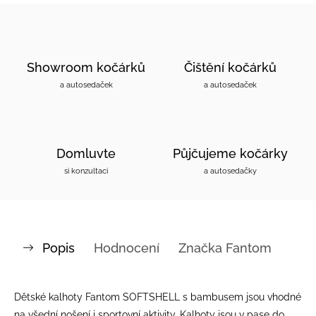
Showroom kočárků
Čištění kočárků
a autosedaček
a autosedaček
Domluvte
Půjčujeme kočárky
si konzultaci
a autosedačky
Popis
Hodnocení
Značka
Fantom
Dětské kalhoty Fantom SOFTSHELL s bambusem jsou vhodné
na všední nošení i sportovní aktivity. Kalhoty jsou v pase do