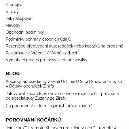
Prodejna
Služby
Jak nakupovat
Návody
Obchodní podmínky
Podmínky ochrany osobních údajů
Rezervace předvedení autosedaček nebo kočárků na prodejně
Reklamace / Vrácení / Výměna zboží
Vymáhací proces pro nevyzvednuté zásilky
BLOG
Kočárky, autosedačky z okolí Ústí nad Orlicí | Showroom 19 km
– Dětský obchůdek Žirafa
Jak vybrat kočárek pro novorozence v roce 2026 – průvodce
od specialistky Zuzany ze Žirafy
Co podniknout s dětmi o jarních prázdninách?
POROVNÁNÍ KOČÁRKŮ
Joie elara™ + ramble XL raven proti Joie Vinca™ + ramble XL