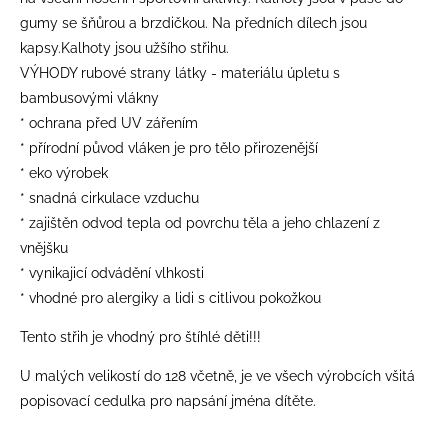
gumy se šňůrou a brzdičkou. Na předních dílech jsou
kapsy.Kalhoty jsou užšího střihu.
VÝHODY rubové strany látky - materiálu úpletu s
bambusovými vlákny
* ochrana před UV zářením
* přírodní původ vláken je pro tělo přirozenější
* eko výrobek
* snadná cirkulace vzduchu
* zajištěn odvod tepla od povrchu těla a jeho chlazení z
vnějšku
* vynikajicí odvádění vlhkosti
* vhodné pro alergiky a lidi s citlivou pokožkou
Tento střih je vhodný pro štíhlé děti!!!
​U malých velikostí do 128 včetně, je ve všech výrobcích všitá
popisovací cedulka pro napsání jména dítěte.