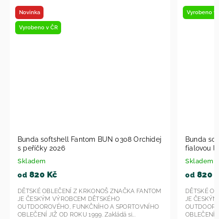
Vyrobeno v ČR
Vyrobeno
j
Bunda softshell Fantom BUN 1607 Peříčka s
Dětské
fialovou lemovkou 2026
SLIM S
Skladem
Skladem
820 Kč
540
od
od
M
DĚTSKÉ OBLEČENÍ Z KRKONOŠ ZNAČKA FANTOM
DĚTSKÉ 
JE ČESKÝM VÝROBCEM DĚTSKÉHO
JE ČES
OUTDOOROVÉHO, FUNKČNÍHO A SPORTOVNÍHO
OUTDOO
OBLEČENÍ JIŽ OD ROKU 1999. Zakládá si...
OBLEČENÍ