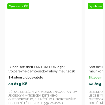
Vyrobeno v ČR
Vyrobeno 
Softshell bunda Fantom BUN 0602 černo
Bunda so
melír korálová 2026
melír ze
Skladem
Skladem
815 Kč
915 
od
od
DĚTSKÉ OBLEČENÍ Z KRKONOŠ ZNAČKA FANTOM
DĚTSKÉ O
JE ČESKÝM VÝROBCEM DĚTSKÉHO
JE ČESK
OUTDOOROVÉHO, FUNKČNÍHO A SPORTOVNÍHO
OUTDOOR
OBLEČENÍ JIŽ OD ROKU 1999. Zakládá...
OBLEČENÍ J