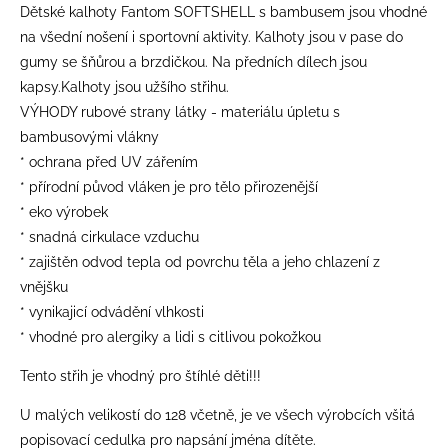
Dětské kalhoty Fantom SOFTSHELL s bambusem jsou vhodné
na všední nošení i sportovní aktivity. Kalhoty jsou v pase do
gumy se šňůrou a brzdičkou. Na předních dílech jsou
kapsy.Kalhoty jsou užšího střihu.
VÝHODY rubové strany látky - materiálu úpletu s
bambusovými vlákny
* ochrana před UV zářením
* přírodní původ vláken je pro tělo přirozenější
* eko výrobek
* snadná cirkulace vzduchu
* zajištěn odvod tepla od povrchu těla a jeho chlazení z
vnějšku
* vynikajicí odvádění vlhkosti
* vhodné pro alergiky a lidi s citlivou pokožkou
Tento střih je vhodný pro štíhlé děti!!!
​U malých velikostí do 128 včetně, je ve všech výrobcích všitá
popisovací cedulka pro napsání jména dítěte.