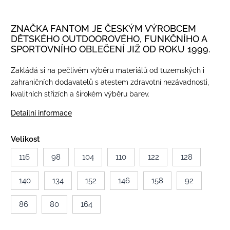
ZNAČKA FANTOM JE ČESKÝM VÝROBCEM
DĚTSKÉHO OUTDOOROVÉHO, FUNKČNÍHO A
SPORTOVNÍHO OBLEČENÍ JIŽ OD ROKU 1999.
Zakládá si na pečlivém výběru materiálů od tuzemských i
zahraničních dodavatelů s atestem zdravotní nezávadnosti,
kvalitních střizích a širokém výběru barev.
Detailní informace
Velikost
116
98
104
110
122
128
140
134
152
146
158
92
86
80
164