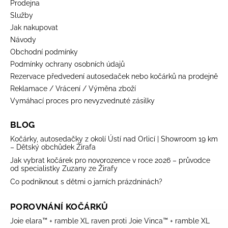
Prodejna
Služby
Jak nakupovat
Návody
Obchodní podmínky
Podmínky ochrany osobních údajů
Rezervace předvedení autosedaček nebo kočárků na prodejně
Reklamace / Vrácení / Výměna zboží
Vymáhací proces pro nevyzvednuté zásilky
BLOG
Kočárky, autosedačky z okolí Ústí nad Orlicí | Showroom 19 km
– Dětský obchůdek Žirafa
Jak vybrat kočárek pro novorozence v roce 2026 – průvodce
od specialistky Zuzany ze Žirafy
Co podniknout s dětmi o jarních prázdninách?
POROVNÁNÍ KOČÁRKŮ
Joie elara™ + ramble XL raven proti Joie Vinca™ + ramble XL