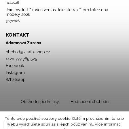
31.7.2026
Joie mydrift™ raven versus Joie litetrax™ pro tofee oba
modely 2026
30.7.2026
KONTAKT
Adamcová Zuzana
obchod
@
zirafa-shop.cz
+420 777 765 525
Facebook
Instagram
Whatsapp
Obchodní podmínky
Hodnocení obchodu
Tento web používá soubory cookie. Dalším procházením tohoto
webu vyjadřujete souhlas s jejich používáním.. Více informací