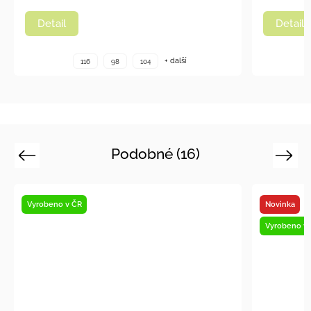
Detail
Detail
+ další
116
98
104
Podobné (16)
Previous
Next
Novinka
Vyrobeno v ČR