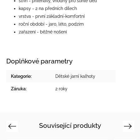
střih - přiléhavý, vhodný pro štíhlé děti
kapsy - 2 na předních dílech
vrstva - první základní-komfortní
roční období - jaro, léto, podzim
zařazení - běžné nošení
Doplňkové parametry
Kategorie
:
Dětské jarní kalhoty
Záruka
:
2 roky
Související produkty
Previous
Next