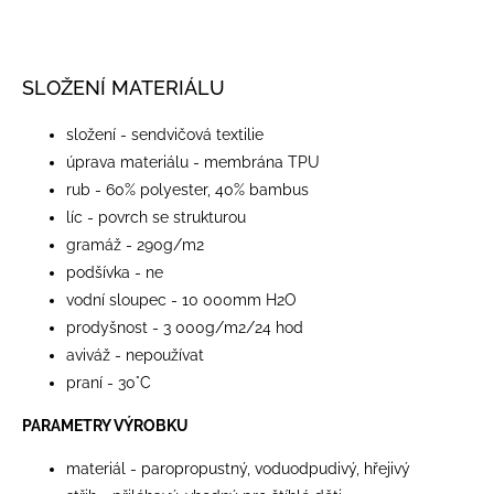
SLOŽENÍ MATERIÁLU
složení - sendvičová textilie
úprava materiálu - membrána TPU
rub - 60% polyester, 40% bambus
líc - povrch se strukturou
gramáž - 290g/m2
podšívka - ne
vodní sloupec - 10 000mm H2O
prodyšnost - 3 000g/m2/24 hod
aviváž - nepoužívat
praní - 30°C
PARAMETRY VÝROBKU
materiál - paropropustný, voduodpudivý, hřejivý