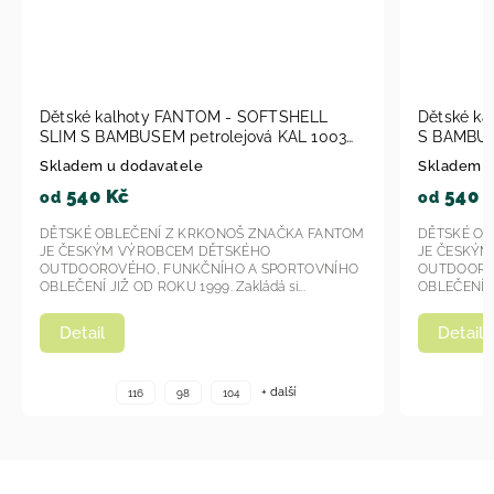
SOFTSHELL
Dětské kalhoty Fantom - SOFTSHELL SLIM
vá KAL 1003
S BAMBUSEM KAL 1007 - modrá 2023
Skladem u dodavatele
540 Kč
od
ZNAČKA FANTOM
DĚTSKÉ OBLEČENÍ Z KRKONOŠ ZNAČKA FANTOM
HO
JE ČESKÝM VÝROBCEM DĚTSKÉHO
 SPORTOVNÍHO
OUTDOOROVÉHO, FUNKČNÍHO A SPORTOVNÍHO
dá si...
OBLEČENÍ JIŽ OD ROKU 1999. Zakládá si...
Detail
+ další
+ další
116
98
104