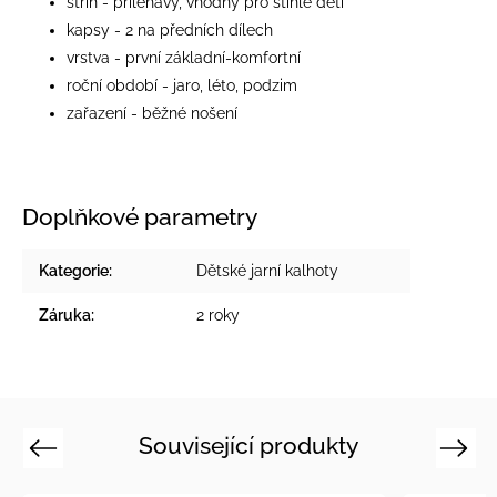
střih - přiléhavý, vhodný pro štíhlé děti
kapsy - 2 na předních dílech
vrstva - první základní-komfortní
roční období - jaro, léto, podzim
zařazení - běžné nošení
Doplňkové parametry
Kategorie
:
Dětské jarní kalhoty
Záruka
:
2 roky
Související produkty
Previous
Next