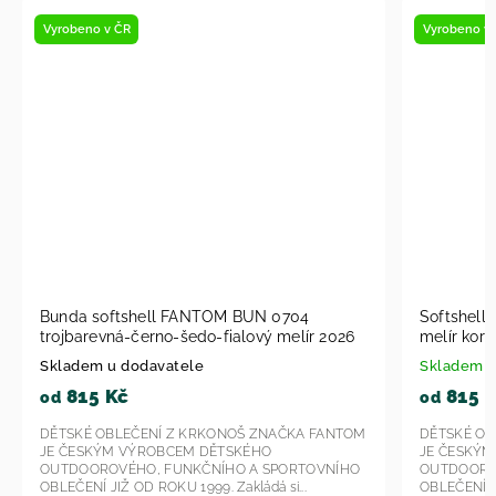
Vyrobeno v ČR
Vyrobe
Softshell bunda Fantom BUN 0602 černo
Bunda
6
melír korálová 2026
melír 
Skladem
Sklad
815 Kč
91
od
od
OM
DĚTSKÉ OBLEČENÍ Z KRKONOŠ ZNAČKA FANTOM
DĚTSK
JE ČESKÝM VÝROBCEM DĚTSKÉHO
JE ČE
HO
OUTDOOROVÉHO, FUNKČNÍHO A SPORTOVNÍHO
OUTDO
OBLEČENÍ JIŽ OD ROKU 1999. Zakládá...
OBLEČEN