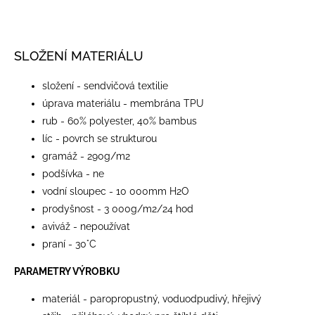
SLOŽENÍ MATERIÁLU
složení - sendvičová textilie
úprava materiálu - membrána TPU
rub - 60% polyester, 40% bambus
líc - povrch se strukturou
gramáž - 290g/m2
podšívka - ne
vodní sloupec - 10 000mm H2O
prodyšnost - 3 000g/m2/24 hod
aviváž - nepoužívat
praní - 30°C
PARAMETRY VÝROBKU
materiál - paropropustný, voduodpudivý, hřejivý