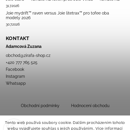
31.7.2026
Joie mydrift™ raven versus Joie litetrax™ pro tofee oba
modely 2026
30.7.2026
KONTAKT
Adamcová Zuzana
obchod
@
zirafa-shop.cz
+420 777 765 525
Facebook
Instagram
Whatsapp
Obchodní podmínky
Hodnocení obchodu
Tento web používá soubory cookie. Dalším procházením tohoto
webu vyjadřujete souhlas s jejich používáním.. Více informací