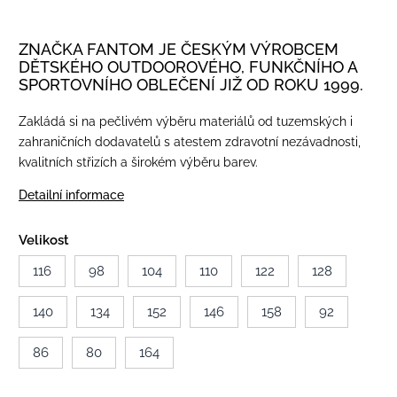
ZNAČKA FANTOM JE ČESKÝM VÝROBCEM
DĚTSKÉHO OUTDOOROVÉHO, FUNKČNÍHO A
SPORTOVNÍHO OBLEČENÍ JIŽ OD ROKU 1999.
Zakládá si na pečlivém výběru materiálů od tuzemských i
zahraničních dodavatelů s atestem zdravotní nezávadnosti,
kvalitních střizích a širokém výběru barev.
Detailní informace
Velikost
116
98
104
110
122
128
140
134
152
146
158
92
86
80
164