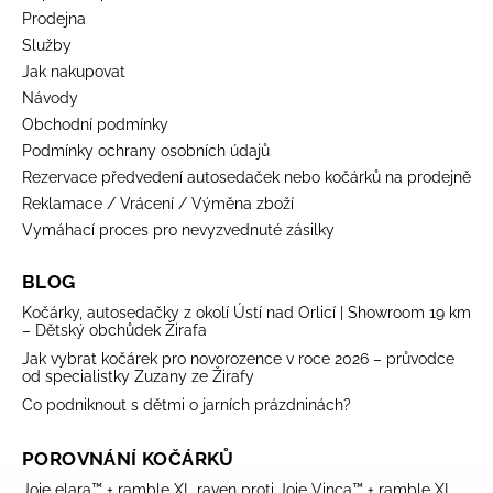
Prodejna
Služby
Jak nakupovat
Návody
Obchodní podmínky
Podmínky ochrany osobních údajů
Rezervace předvedení autosedaček nebo kočárků na prodejně
Reklamace / Vrácení / Výměna zboží
Vymáhací proces pro nevyzvednuté zásilky
BLOG
Kočárky, autosedačky z okolí Ústí nad Orlicí | Showroom 19 km
– Dětský obchůdek Žirafa
Jak vybrat kočárek pro novorozence v roce 2026 – průvodce
od specialistky Zuzany ze Žirafy
Co podniknout s dětmi o jarních prázdninách?
POROVNÁNÍ KOČÁRKŮ
Joie elara™ + ramble XL raven proti Joie Vinca™ + ramble XL