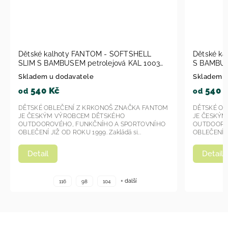
NTOM - SOFTSHELL
Dětské kalhoty Fantom - SOFTSHEL
trolejová KAL 1003
S BAMBUSEM KAL 1007 - modrá 20
le
Skladem u dodavatele
540 Kč
od
KRKONOŠ ZNAČKA FANTOM
DĚTSKÉ OBLEČENÍ Z KRKONOŠ ZNAČKA
 DĚTSKÉHO
JE ČESKÝM VÝROBCEM DĚTSKÉHO
KČNÍHO A SPORTOVNÍHO
OUTDOOROVÉHO, FUNKČNÍHO A SPORT
99. Zakládá si...
OBLEČENÍ JIŽ OD ROKU 1999. Zakládá si...
Detail
+ další
+ další
104
116
98
104