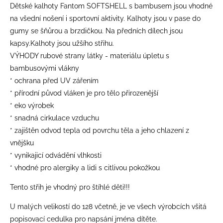
Dětské kalhoty Fantom SOFTSHELL s bambusem jsou vhodné
na všední nošení i sportovní aktivity. Kalhoty jsou v pase do
gumy se šňůrou a brzdičkou. Na předních dílech jsou
kapsy.Kalhoty jsou užšího střihu.
VÝHODY rubové strany látky - materiálu úpletu s
bambusovými vlákny
* ochrana před UV zářením
* přírodní původ vláken je pro tělo přirozenější
* eko výrobek
* snadná cirkulace vzduchu
* zajištěn odvod tepla od povrchu těla a jeho chlazení z
vnějšku
* vynikajicí odvádění vlhkosti
* vhodné pro alergiky a lidi s citlivou pokožkou
Tento střih je vhodný pro štíhlé děti!!!
​U malých velikostí do 128 včetně, je ve všech výrobcích všitá
popisovací cedulka pro napsání jména dítěte.