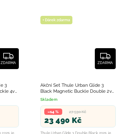
+ Dárek zdarma
ZDARMA
ZDARMA
de 3
Akční Set Thule Urban Glide 3
ckle 4v1
Black Magnetic Buckle Double 2v1
2025
Skladem
–14 %
27 530 Kč
23 490 Kč
 2025 je
Thule Urban Glide 3 Double Black 2025 je