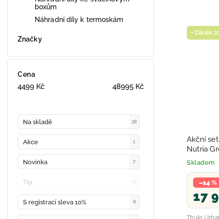
boxům
Náhradní díly k termoskám
+ Dárek 
Značky
Cena
4499
Kč
48995
Kč
Na skladě
38
Akční set
Akce
1
Nutria G
Novinka
Skladem
7
Tip
–14 %
0
17 
S registrací sleva 10%
8
Thule Urban