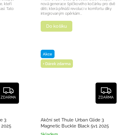
, kteří
nová generace špičkového kočárku pro dvě
así. Tato
děti, která přináší revoluci v komfortu díky
integrovaným opěrkám...
Do košíku
Akce
+ Dárek zdarma
ZDARMA
ZDARMA
e 3
Akční set Thule Urban Glide 3
 2025
Magnetic Buckle Black 5v1 2025
Skladem