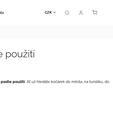
ata
Autosedačky
Hračky
Prodejna
Kontakt
CZK
 použití
 podle použití
. Ať už hledáte kočárek do města, na turistiku, do