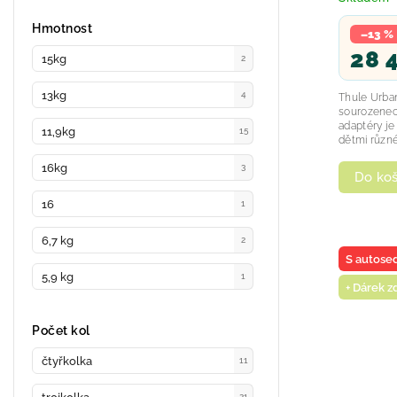
Hmotnost
–13 %
28 
15kg
2
13kg
4
Thule Urban
sourozenec
adaptéry je
11,9kg
15
dětmi různé
16kg
3
Do koš
16
1
6,7 kg
2
S autose
5,9 kg
1
+ Dárek 
Počet kol
čtyřkolka
11
21