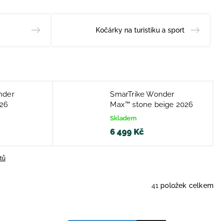
Kočárky na turistiku a sport
nder
SmarTrike Wonder
26
Max™ stone beige 2026
Skladem
6 499 Kč
tů
41
položek celkem