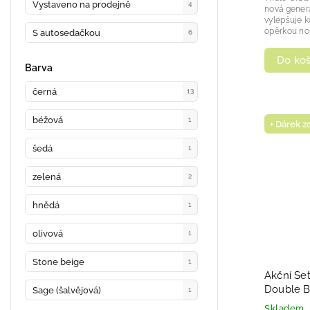
Vystaveno na prodejně
4
nová genera
vylepšuje k
opěrkou noh
S autosedačkou
6
Do koš
Barva
černá
13
béžová
1
+ Dárek 
šedá
1
zelená
2
hnědá
1
olivová
1
Stone beige
1
Akční Se
Double B
Sage (šalvějová)
1
s hlubok
Skladem