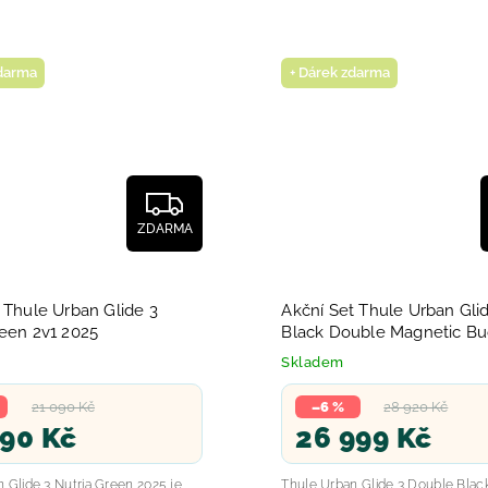
zdarma
+ Dárek zdarma
ZDARMA
 Thule Urban Glide 3
Akční Set Thule Urban Gli
reen 2v1 2025
Black Double Magnetic Bu
2025
Skladem
21 090 Kč
–6 %
28 920 Kč
990 Kč
26 999 Kč
 Glide 3 Nutria Green 2025 je
Thule Urban Glide 3 Double Black