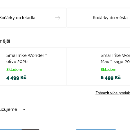
Kočárky do letadla
Kočárky do města
nější
SmarTrike Wonder™
SmarTrike Wo
olive 2026
Max™ sage 20
Skladem
Skladem
4 499 Kč
6 499 Kč
Zobrazit více produk
učujeme
nější
žší