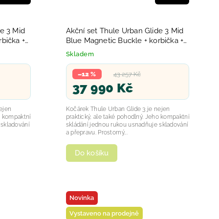
e 3 Mid
Akční set Thule Urban Glide 3 Mid
Blue Magnetic Buckle + korbička +
madlo + 2x pláštěnka + 2x
Skladem
moskytiéra + autosedačka + báze
2025
–12 %
43 257 Kč
37 990 Kč
ejen
Kočárek Thule Urban Glide 3 je nejen
o kompaktní
praktický, ale také pohodlný. Jeho kompaktní
 skladování
skládání jednou rukou usnadňuje skladování
a přepravu. Prostorný...
Do košíku
Novinka
Vystaveno na prodejně