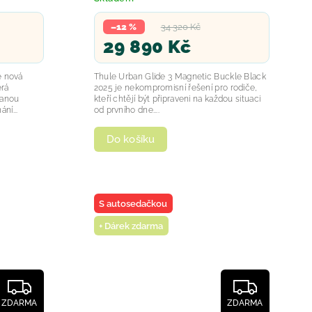
–12 %
34 320 Kč
29 890 Kč
e nová
Thule Urban Glide 3 Magnetic Buckle Black
erá
2025 je nekompromisní řešení pro rodiče,
vanou
kteří chtějí být připraveni na každou situaci
ní...
od prvního dne....
Do košíku
S autosedačkou
+ Dárek zdarma
ZDARMA
ZDARMA