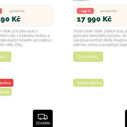
33 110 Kč
–14 %
21 090 Kč
490 Kč
17 990 Kč
 Glide 3 Double 2025 v
Thule Urban Glide 3 Black 2025 j
kém setu s hlubokou korbou a
generace ikonického kočárku, kt
 dokonalým řešením pro rodiny s
vylepšuje komfort dítěte integro
ho věku. Díky...
opěrkou nohou a usnadňuje zapíná
íku
Do košíku
dačkou
+ Dárek zdarma
zdarma
ZDARMA