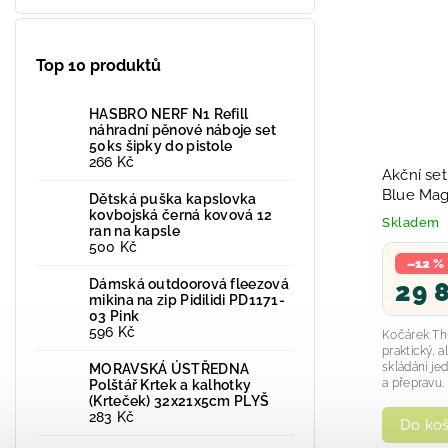
Top 10 produktů
HASBRO NERF N1 Refill
náhradní pěnové náboje set
50ks šipky do pistole
266 Kč
Akční set
Blue Mag
Dětská puška kapslovka
Madlo + 2
kovbojská černá kovová 12
Skladem
ran na kapsle
Moskytié
500 Kč
–12 %
Dámská outdoorová fleezová
29 
mikina na zip Pidilidi PD1171-
03 Pink
596 Kč
Kočárek Thu
praktický, 
skládání je
MORAVSKÁ ÚSTŘEDNA
a přepravu. 
Polštář Krtek a kalhotky
(Krteček) 32x21x5cm PLYŠ
283 Kč
Do koš