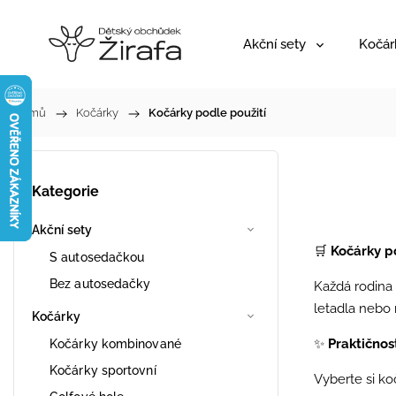
Akční sety
Kočár
Domů
/
Kočárky
/
Kočárky podle použití
Kategorie
Akční sety
🛒
Kočárky po
S autosedačkou
Bez autosedačky
Každá rodina 
letadla nebo 
Kočárky
✨
Praktičnost
Kočárky kombinované
Kočárky sportovní
Vyberte si ko