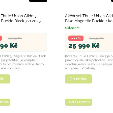
 Thule Urban Glide 3
Akční set Thule Urban Glid
 Buckle Black 7v1 2025
Blue Magnetic Buckle + korbička +
madlo 2025
Skladem
43 257 Kč
–12 %
29 730 Kč
990 Kč
25 990 Kč
n Glide 3 Magnetic Buckle Black
Kočárek Thule Urban Glide 3 je n
 7v1 představuje kompletní
praktický, ale také pohodlný. Jeh
lity pro moderní rodiče. Tento
skládání jednou rukou usnadňuje
vede obdobím...
a přepravu. Prostorný...
íku
Do košíku
zdarma
+ Dárek zdarma