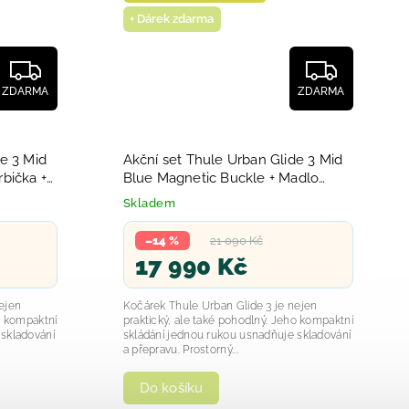
+ Dárek zdarma
ZDARMA
ZDARMA
e 3 Mid
Akční set Thule Urban Glide 3 Mid
bička +
Blue Magnetic Buckle + Madlo
2025
Skladem
–14 %
21 090 Kč
17 990 Kč
ejen
Kočárek Thule Urban Glide 3 je nejen
o kompaktní
praktický, ale také pohodlný. Jeho kompaktní
 skladování
skládání jednou rukou usnadňuje skladování
a přepravu. Prostorný...
Do košíku