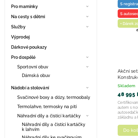
S registr
Pro maminky
Nejpro
S autose
Na cesty s dětmi
Abece
+ Dárek 
Služby
Výprodej
Dárkové poukazy
Pro dospělé
Sportovní obuv
Akční se
Dámská obuv
Konstruk
korba + 
Skladem
Nádobí a stolování
48 995 
Svačinové boxy a dózy, termoobaly
Certifikova
Termolahve, termosky na pití
autem s nos
autosedačk
Náhradní díly a čistící kartáčky
základnu a F
Náhradní díly a čistící kartáčky
k lahvím
Do koš
Náhradní díly ke svačinovým