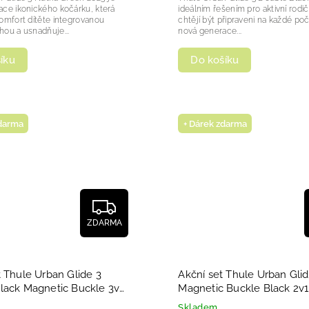
ce ikonického kočárku, která
ideálním řešením pro aktivní rodiče
omfort dítěte integrovanou
chtějí být připraveni na každé poč
ou a usnadňuje...
nová generace...
íku
Do košíku
zdarma
+ Dárek zdarma
ZDARMA
t Thule Urban Glide 3
Akční set Thule Urban Glid
lack Magnetic Buckle 3v1
Magnetic Buckle Black 2v1
ou korbou 2025
Skladem