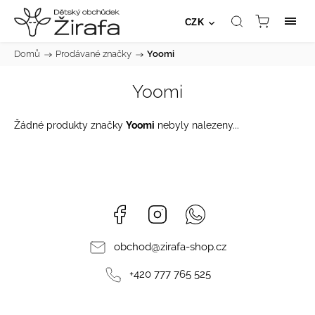
CZK
Domů
/
Prodávané značky
/
Yoomi
Yoomi
Žádné produkty značky
Yoomi
nebyly nalezeny...
Facebook
Instagram
Whatsapp
obchod
@
zirafa-shop.cz
+420 777 765 525