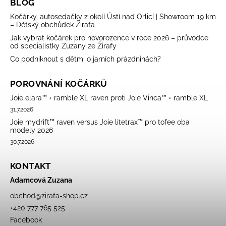
BLOG
Kočárky, autosedačky z okolí Ústí nad Orlicí | Showroom 19 km
– Dětský obchůdek Žirafa
Jak vybrat kočárek pro novorozence v roce 2026 – průvodce
od specialistky Zuzany ze Žirafy
Co podniknout s dětmi o jarních prázdninách?
POROVNÁNÍ KOČÁRKŮ
Joie elara™ + ramble XL raven proti Joie Vinca™ + ramble XL
31.7.2026
Joie mydrift™ raven versus Joie litetrax™ pro tofee oba
modely 2026
30.7.2026
KONTAKT
Adamcová Zuzana
obchod
@
zirafa-shop.cz
+420 777 765 525
Facebook