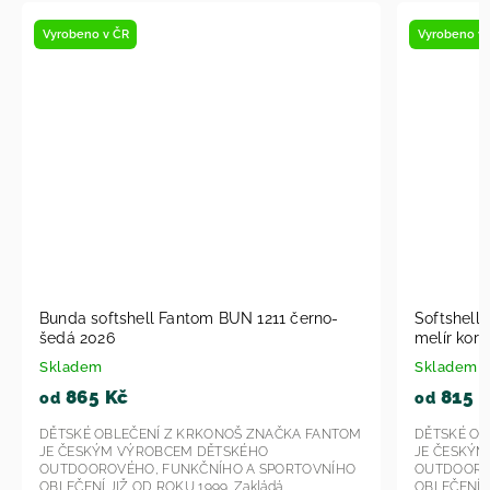
Vyrobeno v ČR
11 černo-
Softshell bunda Fantom BUN 0602 černo
melír korálová 2026
Skladem
815 Kč
od
AČKA FANTOM
DĚTSKÉ OBLEČENÍ Z KRKONOŠ ZNAČKA FANTOM
JE ČESKÝM VÝROBCEM DĚTSKÉHO
PORTOVNÍHO
OUTDOOROVÉHO, FUNKČNÍHO A SPORTOVNÍHO
...
OBLEČENÍ JIŽ OD ROKU 1999. Zakládá...