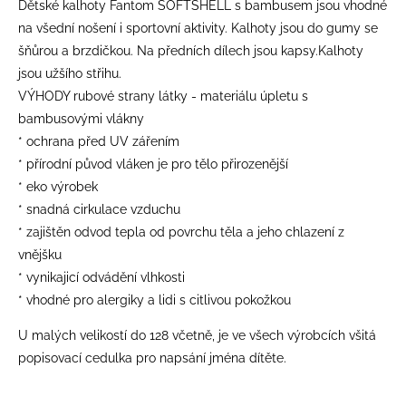
Dětské kalhoty Fantom SOFTSHELL s bambusem jsou vhodné
na všední nošení i sportovní aktivity. Kalhoty jsou do gumy se
šňůrou a brzdičkou. Na předních dílech jsou kapsy.Kalhoty
jsou užšího střihu.
VÝHODY rubové strany látky - materiálu úpletu s
bambusovými vlákny
* ochrana před UV zářením
* přírodní původ vláken je pro tělo přirozenější
* eko výrobek
* snadná cirkulace vzduchu
* zajištěn odvod tepla od povrchu těla a jeho chlazení z
vnějšku
* vynikajicí odvádění vlhkosti
* vhodné pro alergiky a lidi s citlivou pokožkou
U malých velikostí do 128 včetně, je ve všech výrobcích všitá
popisovací cedulka pro napsání jména dítěte.