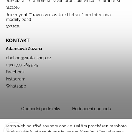
Joie elara™ + ramble XL raven proti Joie Vinca™ + ramble XL
31.7.2026
Joie mydrift™ raven versus Joie litetrax™ pro tofee oba
modely 2026
30.7.2026
KONTAKT
Adamcová Zuzana
obchod
@
zirafa-shop.cz
+420 777 765 525
Facebook
Instagram
Whatsapp
Obchodní podmínky
Hodnocení obchodu
Tento web používá soubory cookie. Dalším procházením tohoto
webu vyjadřujete souhlas s jejich používáním.. Více informací