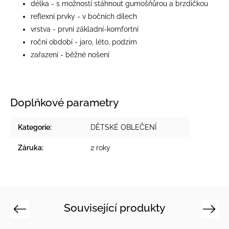
délka - s možností stáhnout gumošňůrou a brzdičkou
reflexní prvky - v bočních dílech
vrstva - první základní-komfortní
roční období - jaro, léto, podzim
zařazení - běžné nošení
Doplňkové parametry
Kategorie
:
DĚTSKÉ OBLEČENÍ
Záruka
:
2 roky
Související produkty
Previous
Next