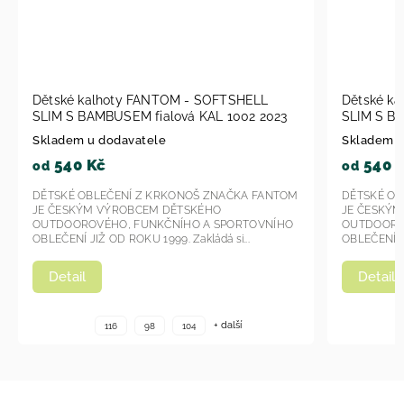
tské kalhoty FANTOM - SOFTSHELL
Dětské kalhoty 
IM S BAMBUSEM fialová KAL 1002 2023
SLIM S BAMBUSEM
2023
ladem u dodavatele
Skladem u dodava
540 Kč
540 Kč
d
od
TSKÉ OBLEČENÍ Z KRKONOŠ ZNAČKA FANTOM
DĚTSKÉ OBLEČENÍ 
 ČESKÝM VÝROBCEM DĚTSKÉHO
JE ČESKÝM VÝROB
TDOOROVÉHO, FUNKČNÍHO A SPORTOVNÍHO
OUTDOOROVÉHO, F
LEČENÍ JIŽ OD ROKU 1999. Zakládá si...
OBLEČENÍ JIŽ OD ROKU
Detail
Detail
+ další
116
98
104
116