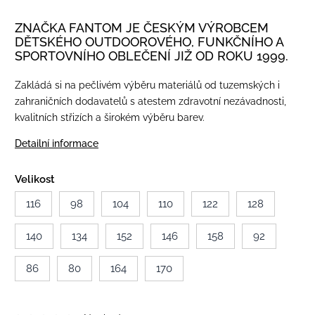
ZNAČKA FANTOM JE ČESKÝM VÝROBCEM
DĚTSKÉHO OUTDOOROVÉHO, FUNKČNÍHO A
SPORTOVNÍHO OBLEČENÍ JIŽ OD ROKU 1999.
Zakládá si na pečlivém výběru materiálů od tuzemských i
zahraničních dodavatelů s atestem zdravotní nezávadnosti,
kvalitních střizích a širokém výběru barev.
Detailní informace
Velikost
116
98
104
110
122
128
140
134
152
146
158
92
86
80
164
170