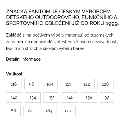
ZNAČKA FANTOM JE ČESKÝM VÝROBCEM
DĚTSKÉHO OUTDOOROVÉHO, FUNKČNÍHO A
SPORTOVNÍHO OBLEČENÍ JIŽ OD ROKU 1999.
Zakládá si na pečlivém výběru materiálů od tuzemských i
zahraničních dodavatelů s atestem zdravotní nezávadnosti,
kvalitních střizích a širokém výběru barev.
Detailní informace
Velikost
116
98
104
110
122
128
140
134
152
146
158
92
86
80
164
170