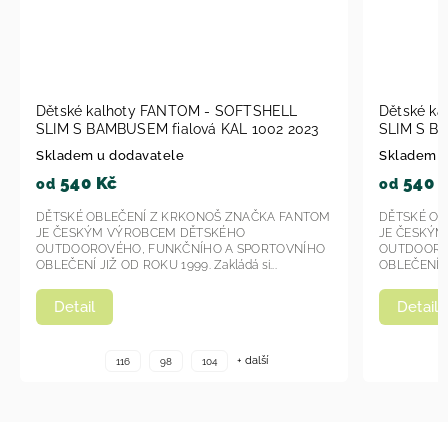
tské kalhoty FANTOM - SOFTSHELL
Dětské kalhoty 
IM S BAMBUSEM fialová KAL 1002 2023
SLIM S BAMBUSEM
2023
ladem u dodavatele
Skladem u dodava
540 Kč
540 Kč
d
od
TSKÉ OBLEČENÍ Z KRKONOŠ ZNAČKA FANTOM
DĚTSKÉ OBLEČENÍ 
 ČESKÝM VÝROBCEM DĚTSKÉHO
JE ČESKÝM VÝROB
TDOOROVÉHO, FUNKČNÍHO A SPORTOVNÍHO
OUTDOOROVÉHO, F
LEČENÍ JIŽ OD ROKU 1999. Zakládá si...
OBLEČENÍ JIŽ OD ROKU
Detail
Detail
+ další
116
98
104
116