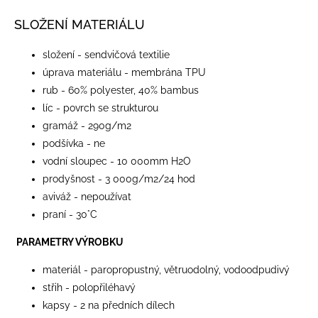
SLOŽENÍ MATERIÁLU
složení - sendvičová textilie
úprava materiálu - membrána TPU
rub - 60% polyester, 40% bambus
líc - povrch se strukturou
gramáž - 290g/m2
podšívka - ne
vodní sloupec - 10 000mm H2O
prodyšnost - 3 000g/m2/24 hod
aviváž - nepoužívat
praní - 30°C
PARAMETRY VÝROBKU
materiál - paropropustný, větruodolný, vodoodpudivý
střih - polopřiléhavý
kapsy - 2 na předních dílech