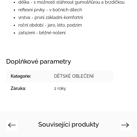
délka - s možností stáhnout gumošňůrou a brzdičkou
reflexní prvky - v bočních dílech
vrstva - první základní-komfortní
roční období - jaro, léto, podzim
zařazení - běžné nošení
Doplňkové parametry
Kategorie
:
DĚTSKÉ OBLEČENÍ
Záruka
:
2 roky
Související produkty
Previous
Next