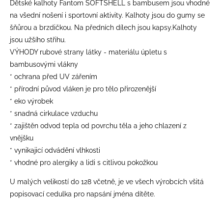
Dětské kalhoty Fantom SOFTSHELL s bambusem jsou vhodné
na všední nošení i sportovní aktivity. Kalhoty jsou do gumy se
šňůrou a brzdičkou. Na předních dílech jsou kapsy.Kalhoty
jsou užšího střihu.
VÝHODY rubové strany látky - materiálu úpletu s
bambusovými vlákny
* ochrana před UV zářením
* přírodní původ vláken je pro tělo přirozenější
* eko výrobek
* snadná cirkulace vzduchu
* zajištěn odvod tepla od povrchu těla a jeho chlazení z
vnějšku
* vynikajicí odvádění vlhkosti
* vhodné pro alergiky a lidi s citlivou pokožkou
U malých velikostí do 128 včetně, je ve všech výrobcích všitá
popisovací cedulka pro napsání jména dítěte.