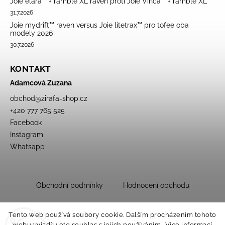
Joie elara™ + ramble XL raven proti Joie Vinca™ + ramble XL
31.7.2026
Joie mydrift™ raven versus Joie litetrax™ pro tofee oba
modely 2026
30.7.2026
KONTAKT
Adamcová Zuzana
obchod
@
zirafa-shop.cz
+420 777 765 525
Facebook
Instagram
Whatsapp
Obchodní podmínky
Hodnocení obchodu
Tento web používá soubory cookie. Dalším procházením tohoto
webu vyjadřujete souhlas s jejich používáním.. Více informací