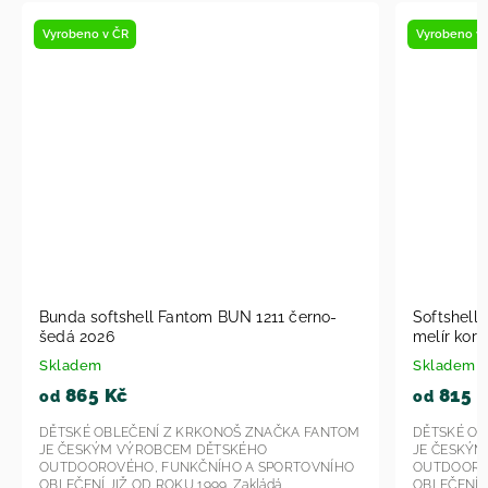
Vyrobeno v ČR
erno-
Softshell bunda Fantom BUN 0602 černo
melír korálová 2026
Skladem
815 Kč
od
A FANTOM
DĚTSKÉ OBLEČENÍ Z KRKONOŠ ZNAČKA FANTOM
JE ČESKÝM VÝROBCEM DĚTSKÉHO
TOVNÍHO
OUTDOOROVÉHO, FUNKČNÍHO A SPORTOVNÍHO
OBLEČENÍ JIŽ OD ROKU 1999. Zakládá...