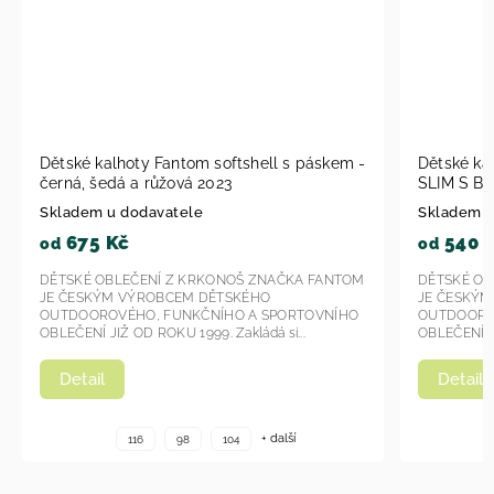
Dětské kalhoty FANTOM - SOFTSHELL
Dětské 
SLIM S BAMBUSEM černá KAL 1001 2023
SLIM S B
Skladem u dodavatele
Skladem 
540 Kč
540 
od
od
DĚTSKÉ OBLEČENÍ Z KRKONOŠ ZNAČKA FANTOM
DĚTSKÉ O
JE ČESKÝM VÝROBCEM DĚTSKÉHO
JE ČESKÝ
OUTDOOROVÉHO, FUNKČNÍHO A SPORTOVNÍHO
OUTDOORO
OBLEČENÍ JIŽ OD ROKU 1999. Zakládá si...
OBLEČENÍ J
Detail
Detail
+ další
116
98
104