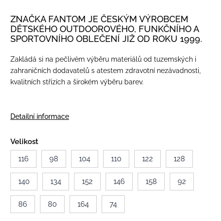
ZNAČKA FANTOM JE ČESKÝM VÝROBCEM
DĚTSKÉHO OUTDOOROVÉHO, FUNKČNÍHO A
SPORTOVNÍHO OBLEČENÍ JIŽ OD ROKU 1999.
Zakládá si na pečlivém výběru materiálů od tuzemských i
zahraničních dodavatelů s atestem zdravotní nezávadnosti,
kvalitních střizích a širokém výběru barev.
Detailní informace
Velikost
116
98
104
110
122
128
140
134
152
146
158
92
86
80
164
74