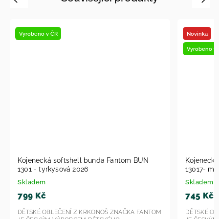
Novinka
Vyrobeno v
Vyrobeno v ČR
Kojenecká softshell bunda Fantom BUN
Kojenecká
13017- modrá s reflexním potiskem -
13017- růž
srdíčka 2026
srdíčka 2
Skladem
Skladem
745 Kč
745 Kč
DĚTSKÉ OBLEČENÍ Z KRKONOŠ ZNAČKA FANTOM
DĚTSKÉ OB