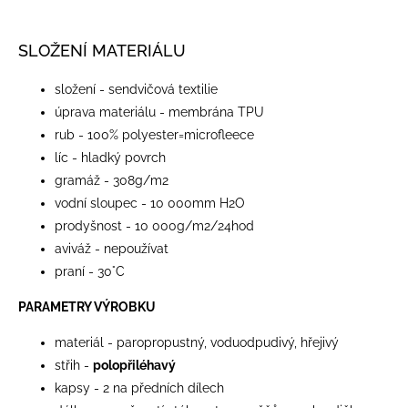
SLOŽENÍ MATERIÁLU
složení - sendvičová textilie
úprava materiálu - membrána TPU
rub - 100% polyester=microfleece
líc - hladký povrch
gramáž - 308g/m2
vodní sloupec - 10 000mm H2O
prodyšnost - 10 000g/m2/24hod
aviváž - nepoužívat
praní - 30°C
PARAMETRY VÝROBKU
materiál - paropropustný, voduodpudivý, hřejivý
střih -
polopřiléhavý
kapsy - 2 na předních dílech