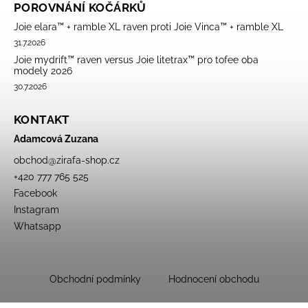
POROVNÁNÍ KOČÁRKŮ
Joie elara™ + ramble XL raven proti Joie Vinca™ + ramble XL
31.7.2026
Joie mydrift™ raven versus Joie litetrax™ pro tofee oba
modely 2026
30.7.2026
KONTAKT
Adamcová Zuzana
obchod
@
zirafa-shop.cz
+420 777 765 525
Facebook
Instagram
Whatsapp
Obchodní podmínky
Hodnocení obchodu