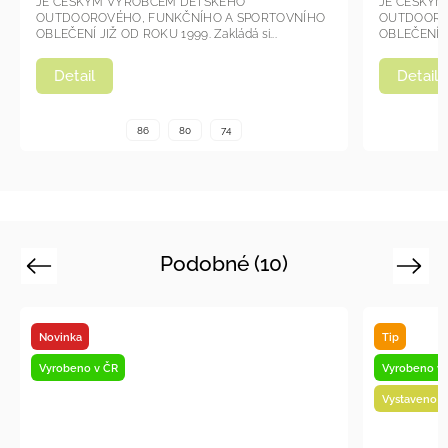
JE ČESKÝM VÝROBCEM DĚTSKÉHO
JE ČESKÝ
OUTDOOROVÉHO, FUNKČNÍHO A SPORTOVNÍHO
OUTDOORO
OBLEČENÍ JIŽ OD ROKU 1999. Zakládá si...
OBLEČENÍ JI
Detail
Detail
86
80
74
Podobné (10)
Previous
Next
Tip
Vyrobeno v
Vyrobeno v ČR
Vystaveno na prodejně