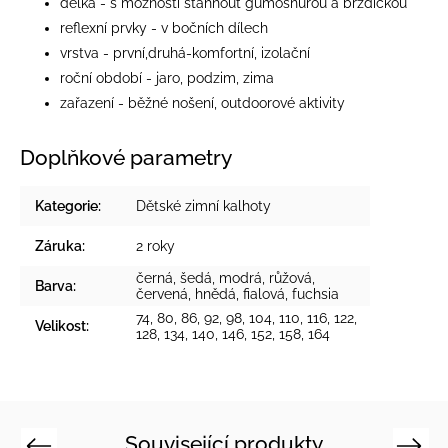
délka - s možností stáhnout gumošňůrou a brzdičkou
reflexní prvky - v bočních dílech
vrstva - první,druhá-komfortní, izolační
roční období - jaro, podzim, zima
zařazení - běžné nošení, outdoorové aktivity
Doplňkové parametry
Kategorie
:
Dětské zimní kalhoty
Záruka
:
2 roky
černá
,
šedá
,
modrá
,
růžová
,
Barva
:
červená
,
hnědá
,
fialová
,
fuchsia
74, 80, 86, 92, 98, 104, 110, 116, 122,
Velikost
:
128, 134, 140, 146, 152, 158, 164
Související produkty
Previous
Next