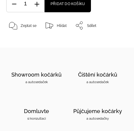
PŘIDAT DO KOŠÍKU
Zeptat se
Hlídat
Sdílet
Showroom kočárků
Čištění kočárků
a autosedaček
a autosedaček
Domluvte
Půjčujeme kočárky
si konzultaci
a autosedačky