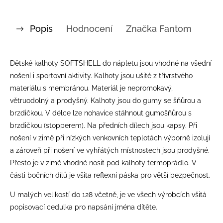
Popis
Hodnocení
Značka
Fantom
Dětské kalhoty SOFTSHELL do nápletu jsou vhodné na všední
nošení i sportovní aktivity. Kalhoty jsou ušité z třívrstvého
materiálu s membránou. Materiál je nepromokavý,
větruodolný a prodyšný. Kalhoty jsou do gumy se šňůrou a
brzdičkou. V délce lze nohavice stáhnout gumošňůrou s
brzdičkou (stopperem). Na předních dílech jsou kapsy. Při
nošení v zimě při nízkých venkovních teplotách výborně izolují
a zároveň při nošení ve vyhřátých místnostech jsou prodyšné.
Přesto je v zimě vhodné nosit pod kalhoty termoprádlo. V
části bočních dílů je všita reflexní páska pro větší bezpečnost.
U malých velikostí do 128 včetně, je ve všech výrobcích všitá
popisovací cedulka pro napsání jména dítěte.