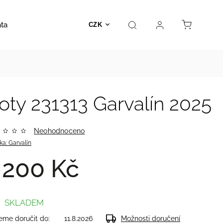
ata
Autosedačky
Hračky
Prodejna
Kontakt
CZK
ty 231313 Garvalín 2025
Neohodnoceno
ka:
Garvalín
 200 Kč
SKLADEM
me doručit do:
11.8.2026
Možnosti doručení