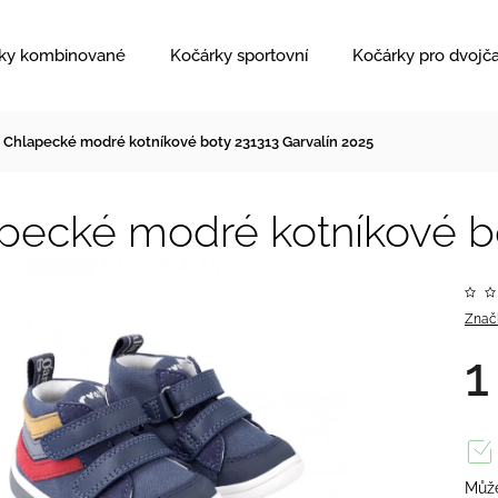
ky kombinované
Kočárky sportovní
Kočárky pro dvojč
Chlapecké modré kotníkové boty 231313 Garvalín 2025
pecké modré kotníkové bo
Znač
1
Může