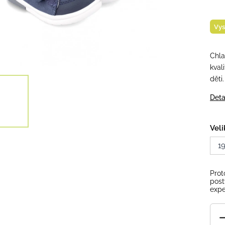
Vys
Chla
kval
děti
Deta
Veli
1
Prot
post
expe