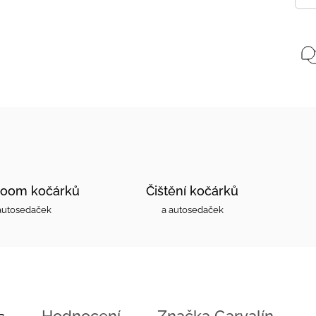
oom kočárků
Čištění kočárků
autosedaček
a autosedaček