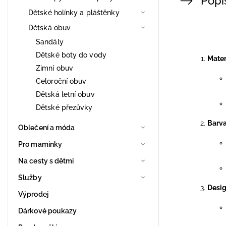
Popi
Dětské holínky a pláštěnky
Dětská obuv
Sandály
Dětské boty do vody
Mater
Zimní obuv
Celoroční obuv
Dětská letní obuv
Dětské přezůvky
Barv
Oblečení a móda
Pro maminky
Na cesty s dětmi
Služby
Desig
Výprodej
Dárkové poukazy