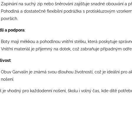
Zapínání na suchý zip nebo šněrování zajišťuje snadné obouvání a př
Pohodlná a dostatečně flexibilní podrážka s protiskluzovým vzorkem 
površích.
lí a podpora
:
Boty mají měkkou a pohodlnou vnitřní stélku, která poskytuje správ
Vnitřní materiál je příjemný na dotek, což zabraňuje případným odř
livost
:
Obuv Garvalín je známá svou dlouhou životností, což je ideální pro ak
nošení.
 je vhodný pro každodenní nošení, školu i volný čas, kde dítě potřebuj