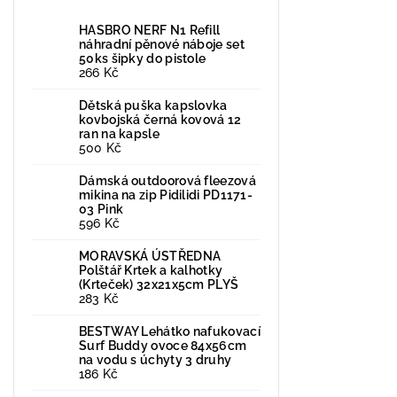
HASBRO NERF N1 Refill
náhradní pěnové náboje set
50ks šipky do pistole
266 Kč
Dětská puška kapslovka
kovbojská černá kovová 12
ran na kapsle
500 Kč
Dámská outdoorová fleezová
mikina na zip Pidilidi PD1171-
03 Pink
596 Kč
MORAVSKÁ ÚSTŘEDNA
Polštář Krtek a kalhotky
(Krteček) 32x21x5cm PLYŠ
283 Kč
BESTWAY Lehátko nafukovací
Surf Buddy ovoce 84x56cm
na vodu s úchyty 3 druhy
186 Kč