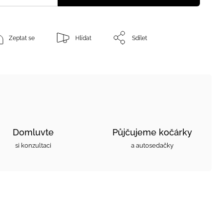
Zeptat se
Hlídat
Sdílet
Domluvte
Půjčujeme kočárky
si konzultaci
a autosedačky