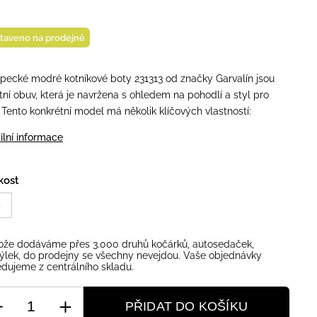
taveno na prodejně
pecké modré kotníkové boty 231313 od značky Garvalín jsou
itní obuv, která je navržena s ohledem na pohodlí a styl pro
. Tento konkrétní model má několik klíčových vlastností:
ilní informace
kost
9
ože dodáváme přes 3.000 druhů kočárků, autosedaček,
ýlek, do prodejny se všechny nevejdou. Vaše objednávky
dujeme z centrálního skladu.
PŘIDAT DO KOŠÍKU