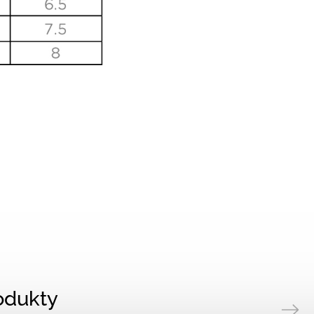
rodukty
Next