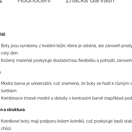
Hodnocení
Značka
Garvalín
s
iál
:
Boty jsou vyrobeny z kvalitní kůže, která je odolná, ale zároveň pr
celý den.
Kožený materiál poskytuje dostatečnou flexibilitu a pohodlí, zároveň
a
:
Modrá barva je univerzální, což znamená, že boty se hodí k různým o
šortkám.
Kombinace tmavé modré a detaily v kontrastní barvě (například podrá
n a struktura
:
Kotníkové boty mají podporu kolem kotníků, což poskytuje lepší stab
chůzi.