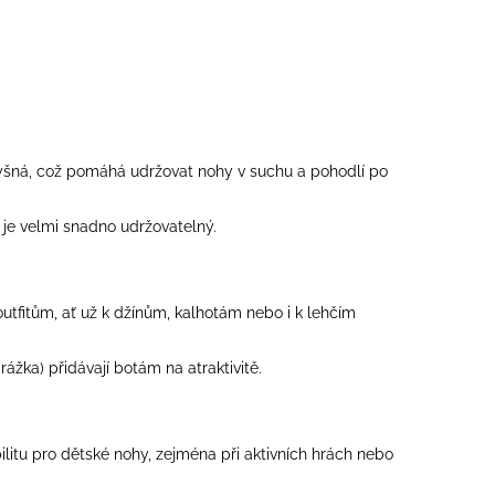
odyšná, což pomáhá udržovat nohy v suchu a pohodlí po
 je velmi snadno udržovatelný.
utfitům, ať už k džínům, kalhotám nebo i k lehčím
žka) přidávají botám na atraktivitě.
ilitu pro dětské nohy, zejména při aktivních hrách nebo