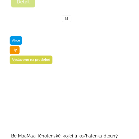
Detail
M
Akce
Tip
Vystaveno na prodejně
Be MaaMaa Těhotenské, kojící triko/halenka dlouhý