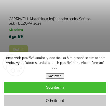
CARRIWELL Mateřská a kojící podprsenka Soft as
Silk - BÉŽOVÁ 2024
Skladem
850 Kč
Detail
Tento web používá soubory cookie. Dalším procházením tohoto
webu vyjadřujete souhlas s jejich používáním.. Více informací
+ další
M
L
XL
zde
.
Nastavení
Novinka
Souhlasím
Odmítnout