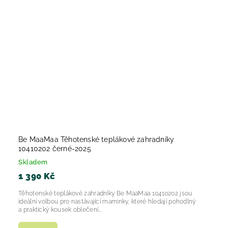
Be MaaMaa Těhotenské teplákové zahradníky
10410202 černé-2025
Skladem
1 390 Kč
Těhotenské teplákové zahradníky Be MaaMaa 10410202 jsou
ideální volbou pro nastávající maminky, které hledají pohodlný
a praktický kousek oblečení...