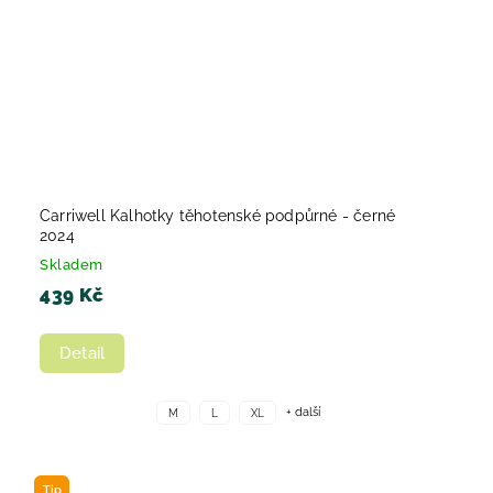
Carriwell Kalhotky těhotenské podpůrné - černé
2024
Skladem
439 Kč
Detail
+ další
M
L
XL
Tip