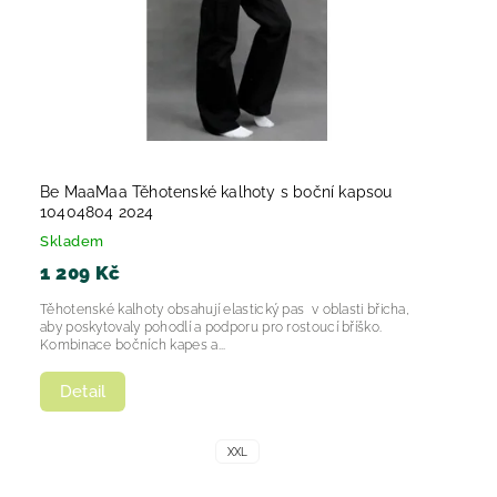
Be MaaMaa Těhotenské kalhoty s boční kapsou
10404804 2024
Skladem
1 209 Kč
Těhotenské kalhoty obsahují elastický pas v oblasti břicha,
aby poskytovaly pohodlí a podporu pro rostoucí bříško.
Kombinace bočních kapes a...
Detail
XXL