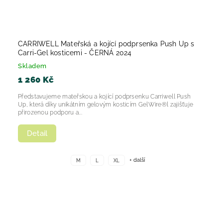
CARRIWELL Mateřská a kojící podprsenka Push Up s
Carri-Gel kosticemi - ČERNÁ 2024
Skladem
1 260 Kč
Představujeme mateřskou a kojící podprsenku Carriwell Push
Up, která díky unikátním gelovým kosticím GelWire®l zajišťuje
přirozenou podporu a...
Detail
+ další
M
L
XL