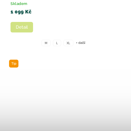
Skladem
1 099 Kč
Detail
+ další
M
L
XL
Tip