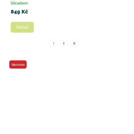
Skladem
849 Kč
Detail
I
II
III
Novinka