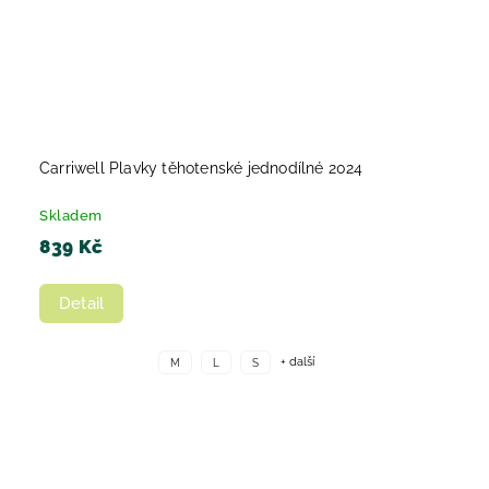
Carriwell Plavky těhotenské jednodílné 2024
Skladem
839 Kč
Detail
+ další
M
L
S