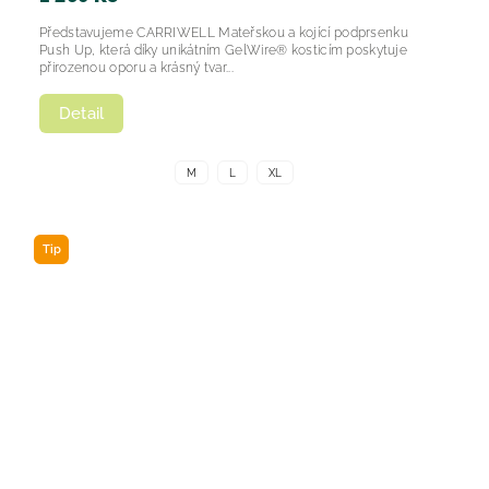
Představujeme CARRIWELL Mateřskou a kojící podprsenku
Push Up, která díky unikátním GelWire® kosticím poskytuje
přirozenou oporu a krásný tvar...
Detail
M
L
XL
Tip