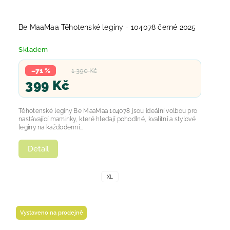
Be MaaMaa Těhotenské legíny - 104078 černé 2025
Skladem
–71 %
1 390 Kč
399 Kč
Těhotenské legíny Be MaaMaa 104078 jsou ideální volbou pro
nastávající maminky, které hledají pohodlné, kvalitní a stylové
legíny na každodenní...
Detail
XL
Vystaveno na prodejně