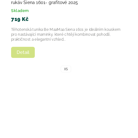
rukáv Siena 1601- grafitové 2025
Skladem
719 Kč
Těhotenská tunika Be MaaMaa Siena 1601 je ideálním kouskem
pro nastávající maminky, které chtějí kombinovat pohodlí,
praktičnost a elegantní vzhled...
Detail
XS