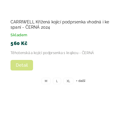
CARRIWELL Křížená kojící podprsenka vhodná i ke
spaní - ČERNÁ 2024
Skladem
560 Kč
Těhotenská a kojící podprsenka s krajkou - ČERNÁ
Detail
+ další
M
L
XL