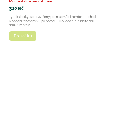
Momentálně nedostupné
310 Kč
Tyto kalhotky jsou navrženy pro maximální komfort a pohodlí
v období těhotenství i po porodu. Díky ideální elasticitě drží
struktura stále...
Do košíku