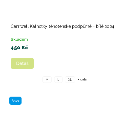
Carriwell Kalhotky těhotenské podpůrné - bílé 2024
Skladem
450 Kč
Detail
+ další
M
L
XL
Akce