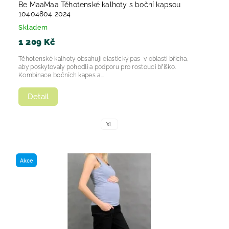
Be MaaMaa Těhotenské kalhoty s boční kapsou
10404804 2024
Skladem
1 209 Kč
Těhotenské kalhoty obsahují elastický pas v oblasti břicha,
aby poskytovaly pohodlí a podporu pro rostoucí bříško.
Kombinace bočních kapes a...
Detail
XL
Akce