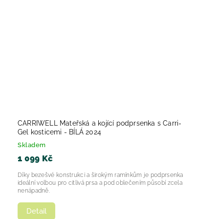
CARRIWELL Mateřská a kojící podprsenka s Carri-
Gel kosticemi - BÍLÁ 2024
Skladem
1 099 Kč
Díky bezešvé konstrukci a širokým ramínkům je podprsenka
ideální volbou pro citlivá prsa a pod oblečením působí zcela
nenápadně.
Detail