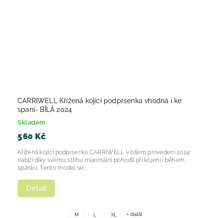
CARRIWELL Křížená kojící podprsenka vhodná i ke
spaní- BÍLÁ 2024
Skladem
560 Kč
Křížená kojící podprsenka CARRIWELL v bílém provedení 2024
nabízí díky svému střihu maximální pohodlí při kojení i během
spánku. Tento model se...
Detail
+ další
M
L
XL