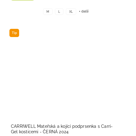
+ další
M
L
XL
Tip
CARRIWELL Mateřská a kojící podprsenka s Carri-
Gel kosticemi - ČERNÁ 2024