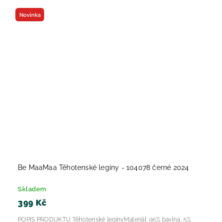
Novinka
Be MaaMaa Těhotenské legíny - 104078 černé 2024
Skladem
399 Kč
POPIS PRODUKTU Těhotenské legínyMateriál: 95% bavlna, 5%