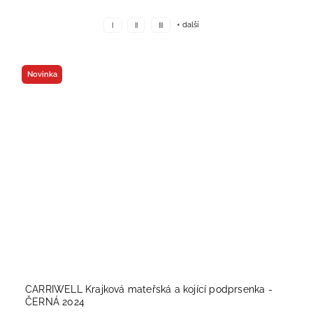
+ další
I
II
III
Novinka
CARRIWELL Krajková mateřská a kojící podprsenka -
ČERNÁ 2024