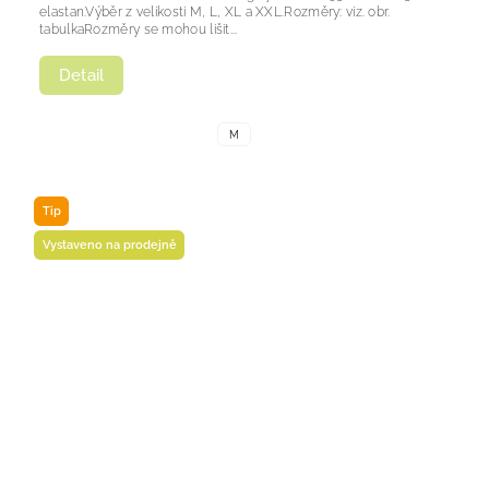
elastan.Výběr z velikosti M, L, XL a XXL.Rozměry: viz. obr.
tabulkaRozměry se mohou lišit...
Detail
M
Tip
Vystaveno na prodejně