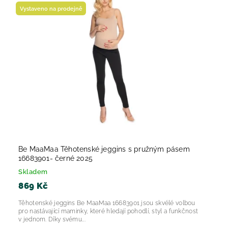
Nejprodávanější
Vystaveno na prodejně
Abecedně
Be MaaMaa Těhotenské jeggins s pružným pásem
16683901- černé 2025
Skladem
869 Kč
Těhotenské jeggins Be MaaMaa 16683901 jsou skvélé volbou
pro nastávající maminky, které hledají pohodlí, styl a funkčnost
v jednom. Díky svému...