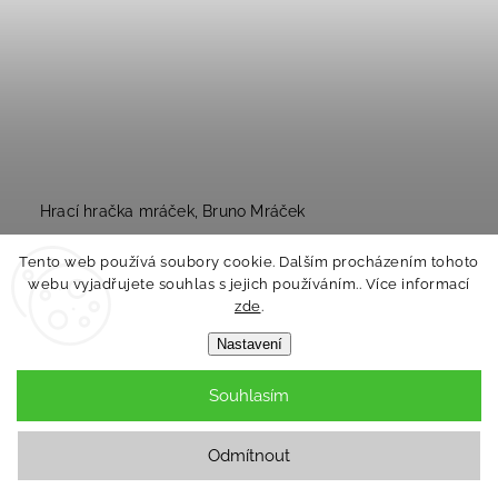
Hrací hračka mráček, Bruno Mráček
Skladem
Tento web používá soubory cookie. Dalším procházením tohoto
webu vyjadřujete souhlas s jejich používáním.. Více informací
505 Kč
zde
.
Nastavení
Do košíku
Souhlasím
Novinka
Odmítnout