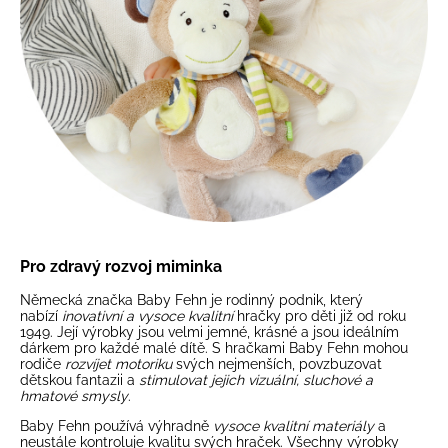
Pro zdravý rozvoj miminka
Německá značka Baby Fehn je rodinný podnik, který
nabízí
inovativní a vysoce kvalitní
hračky pro děti již od roku
1949. Její výrobky jsou velmi jemné, krásné a jsou ideálním
dárkem pro každé malé dítě. S hračkami Baby Fehn mohou
rodiče
rozvíjet motoriku
svých nejmenších, povzbuzovat
dětskou fantazii a
stimulovat jejich vizuální, sluchové a
hmatové smysly
.
Baby Fehn používá výhradně
vysoce kvalitní materiály
a
neustále kontroluje kvalitu svých hraček. Všechny výrobky