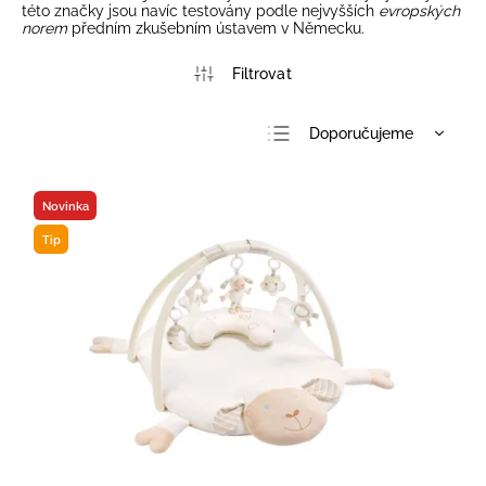
této značky jsou navíc testovány podle nejvyšších
evropských
norem
předním zkušebním ústavem v Německu.
Doporučujeme
Nejlevnější
Nejdražší
Novinka
Nejprodávanější
Tip
Abecedně