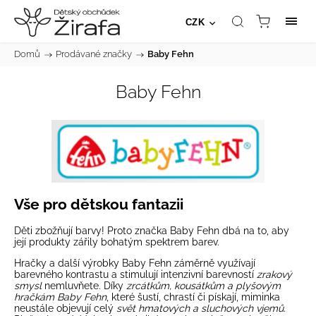
CZK
Domů
/
Prodávané značky
/
Baby Fehn
Baby Fehn
Vše pro dětskou fantazii
Děti zbožňují barvy! Proto značka Baby Fehn dbá na to, aby
její produkty zářily bohatým spektrem barev.
Hračky a další výrobky Baby Fehn záměrně využívají
barevného kontrastu a stimulují intenzivní barevností
zrakový
smysl
nemluvňete. Díky
zrcátkům, kousátkům a plyšovým
hračkám Baby Fehn
, které šustí, chrastí či pískají, miminka
neustále objevují celý
svět hmatových a sluchových vjemů
.