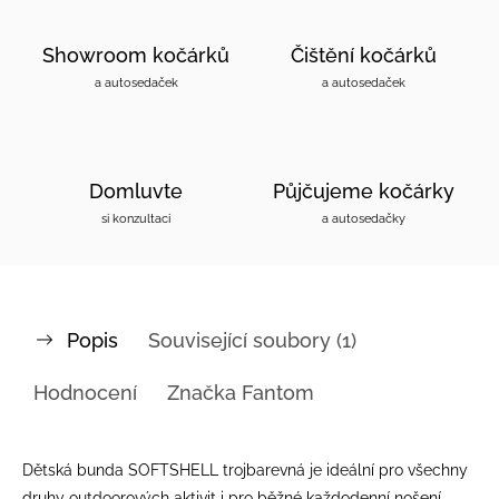
Showroom kočárků
Čištění kočárků
a autosedaček
a autosedaček
Domluvte
Půjčujeme kočárky
si konzultaci
a autosedačky
Popis
Související soubory (1)
Hodnocení
Značka
Fantom
Dětská bunda SOFTSHELL trojbarevná je ideální pro všechny
druhy outdoorových aktivit i pro běžné každodenní nošení.