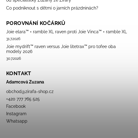
od specialistky Zuzany ze Žirafy
Co podniknout s dětmi o jarních prázdninách?
POROVNÁNÍ KOČÁRKŮ
Joie elara™ + ramble XL raven proti Joie Vinca™ + ramble XL
31.7.2026
Joie mydrift™ raven versus Joie litetrax™ pro tofee oba
modely 2026
30.7.2026
KONTAKT
Adamcová Zuzana
obchod
@
zirafa-shop.cz
+420 777 765 525
Facebook
Instagram
Whatsapp