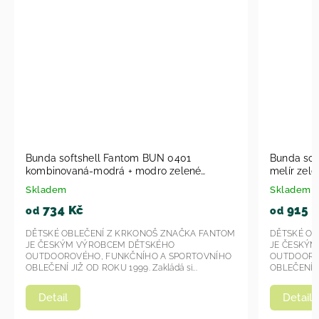
l Fantom BUN 0401
Bunda softshell Fantom BUN 06
o zelené
melír zelenožlutá 2026
Skladem
915 Kč
od
Í Z KRKONOŠ ZNAČKA FANTOM
DĚTSKÉ OBLEČENÍ Z KRKONOŠ ZN
BCEM DĚTSKÉHO
JE ČESKÝM VÝROBCEM DĚTSKÉHO
FUNKČNÍHO A SPORTOVNÍHO
OUTDOOROVÉHO, FUNKČNÍHO A S
KU 1999. Zakládá si...
OBLEČENÍ JIŽ OD ROKU 1999. Zakládá s
Detail