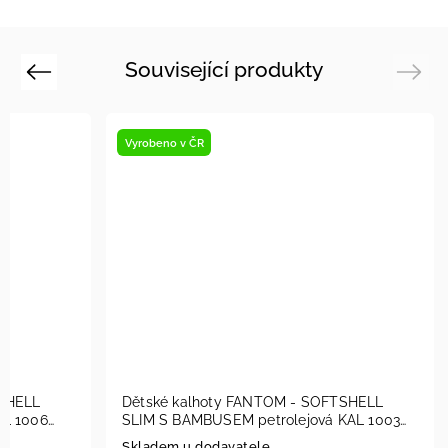
Související produkty
Previous
Next
eno v ČR
Vyrobeno v ČR
veno na prodejně
ké kalhoty FANTOM - SOFTSHELL
Dětské kalhoty FA
 S BAMBUSEM tyrkysová KAL 1006
SLIM S BAMBUSEM p
2023
dem u dodavatele
Skladem u dodavate