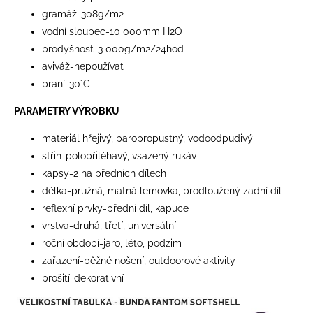
gramáž-308g/m2
vodní sloupec-10 000mm H2O
prodyšnost-3 000g/m2/24hod
aviváž-nepoužívat
praní-30°C
PARAMETRY VÝROBKU
materiál hřejivý, paropropustný, vodoodpudivý
střih-polopřiléhavý, vsazený rukáv
kapsy-2 na předních dílech
délka-pružná, matná lemovka, prodloužený zadní díl
reflexní prvky-přední díl, kapuce
vrstva-druhá, třetí, universální
roční období-jaro, léto, podzim
zařazení-běžné nošení, outdoorové aktivity
prošití-dekorativní