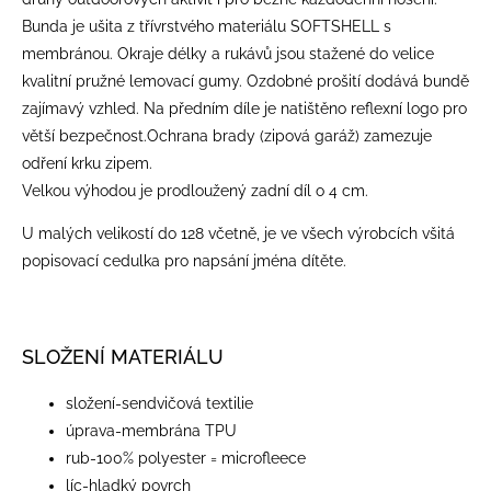
Bunda je ušita z třívrstvého materiálu SOFTSHELL s
membránou. Okraje délky a rukávů jsou stažené do velice
kvalitní pružné lemovací gumy. Ozdobné prošití dodává bundě
zajímavý vzhled. Na předním díle je natištěno reflexní logo pro
větší bezpečnost.Ochrana brady (zipová garáž) zamezuje
odření krku zipem.
Velkou výhodou je prodloužený zadní díl o 4 cm.
U malých velikostí do 128 včetně, je ve všech výrobcích všitá
popisovací cedulka pro napsání jména dítěte.
SLOŽENÍ MATERIÁLU
​složení-sendvičová textilie
úprava-membrána TPU
rub-100% polyester = microfleece
líc-hladký povrch