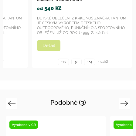
40 Kč
540 Kč
od
KÉ OBLEČENÍ Z KRKONOŠ ZNAČKA FANTOM
DĚTSKÉ OBLEČENÍ Z 
ESKÝM VÝROBCEM DĚTSKÉHO
JE ČESKÝM VÝROBCE
OOROVÉHO, FUNKČNÍHO A SPORTOVNÍHO
OUTDOOROVÉHO, FUN
ENÍ JIŽ OD ROKU 1999. Zakládá si...
OBLEČENÍ JIŽ OD ROKU 19
tail
Detail
+ další
116
98
104
116
98
Podobné (3)
Previous
Next
Vyrobeno v ČR