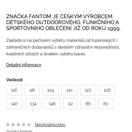
ZNAČKA FANTOM JE ČESKÝM VÝROBCEM
DĚTSKÉHO OUTDOOROVÉHO, FUNKČNÍHO A
SPORTOVNÍHO OBLEČENÍ JIŽ OD ROKU 1999.
Zakládá si na pečlivém výběru materiálů od tuzemských i
zahraničních dodavatelů s atestem zdravotní nezávadnosti,
kvalitních střizích a širokém výběru barev.
Detailní informace
Velikost
116
98
104
110
122
128
140
134
146
92
86
80
Neohodnoceno
Značka:
Fantom