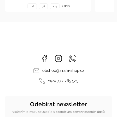
+ další
98
104
110
122
140
Facebook
Instagram
Whatsapp
obchod
@
zirafa-shop.cz
+420 777 765 525
Odebírat newsletter
Vložením e-mailu souhlasíte s
podmínkami ochrany osobních údajů