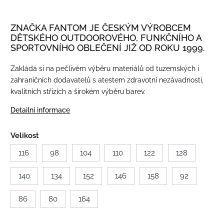
ZNAČKA FANTOM JE ČESKÝM VÝROBCEM
DĚTSKÉHO OUTDOOROVÉHO, FUNKČNÍHO A
SPORTOVNÍHO OBLEČENÍ JIŽ OD ROKU 1999.
Zakládá si na pečlivém výběru materiálů od tuzemských i
zahraničních dodavatelů s atestem zdravotní nezávadnosti,
kvalitních střizích a širokém výběru barev.
Detailní informace
Velikost
116
98
104
110
122
128
140
134
152
146
158
92
86
80
164