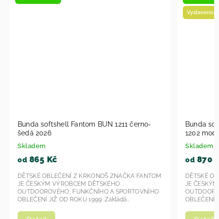
Vystaveno na prodejně
Vyrobeno
Bunda softshell Fantom dvoubarevná BUN
Bunda 
1202 modro-modrý melír 2026
modrá s
Skladem
Sklade
870 Kč
980
od
od
M
DĚTSKÉ OBLEČENÍ Z KRKONOŠ ZNAČKA FANTOM
DĚTSKÉ 
JE ČESKÝM VÝROBCEM DĚTSKÉHO
JE ČES
OUTDOOROVÉHO, FUNKČNÍHO A SPORTOVNÍHO
OUTDOO
OBLEČENÍ JIŽ OD ROKU 1999. Zakládá si...
OBLEČENÍ