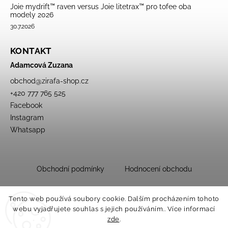
Joie mydrift™ raven versus Joie litetrax™ pro tofee oba
modely 2026
30.7.2026
KONTAKT
Adamcová Zuzana
obchod
@
zirafa-shop.cz
+420 777 765 525
Facebook
Instagram
Whatsapp
Obchodní podmínky
Hodnocení obchodu
Tento web používá soubory cookie. Dalším procházením tohoto
webu vyjadřujete souhlas s jejich používáním.. Více informací
zde
.