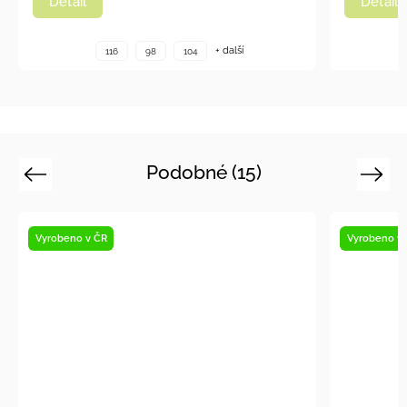
Detail
Detai
+ další
116
98
104
Podobné (15)
Previous
Next
Vyrobeno v ČR