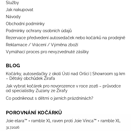
Služby
Jak nakupovat
Návody
Obchodní podmínky
Podmínky ochrany osobních údajů
Rezervace předvedení autosedaček nebo kočárků na prodejně
Reklamace / Vrácení / Výměna zboží
Vymáhací proces pro nevyzvednuté zásilky
BLOG
Kočárky, autosedačky z okolí Ústí nad Orlicí | Showroom 19 km
– Dětský obchůdek Žirafa
Jak vybrat kočárek pro novorozence v roce 2026 – průvodce
od specialistky Zuzany ze Žirafy
Co podniknout s dětmi o jarních prázdninách?
POROVNÁNÍ KOČÁRKŮ
Joie elara™ + ramble XL raven proti Joie Vinca™ + ramble XL
31.7.2026