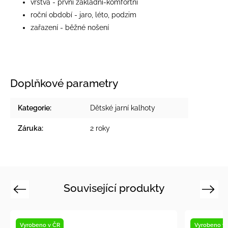
vrstva - první základní-komfortní
roční období - jaro, léto, podzim
zařazení - běžné nošení
Doplňkové parametry
Kategorie
:
Dětské jarní kalhoty
Záruka
:
2 roky
Související produkty
Previous
Next
Vyrobeno v ČR
Novinka