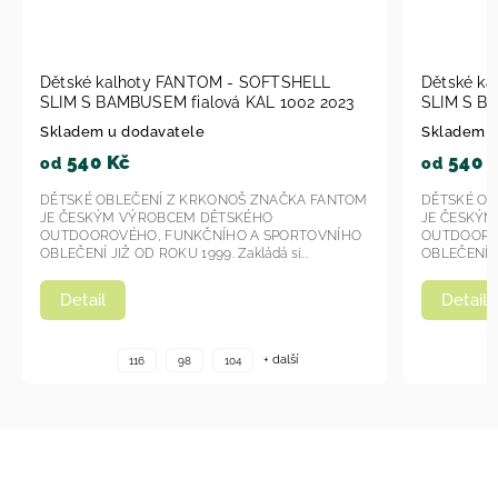
- SOFTSHELL
Dětské kalhoty FANTOM - SOFTSHELL
 KAL 1002 2023
SLIM S BAMBUSEM petrolejová KAL 1003
2023
Skladem u dodavatele
540 Kč
od
OŠ ZNAČKA FANTOM
DĚTSKÉ OBLEČENÍ Z KRKONOŠ ZNAČKA FANT
KÉHO
JE ČESKÝM VÝROBCEM DĚTSKÉHO
 A SPORTOVNÍHO
OUTDOOROVÉHO, FUNKČNÍHO A SPORTOVNÍH
ládá si...
OBLEČENÍ JIŽ OD ROKU 1999. Zakládá si...
Detail
+ další
+ další
116
98
104