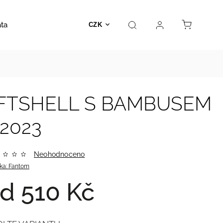
ata
Autosedačky
Hračky
Prodejna
Kontakt
CZK
SOFTSHELL S BAMBUSEM
 2023
Neohodnoceno
ka:
Fantom
od
510 Kč