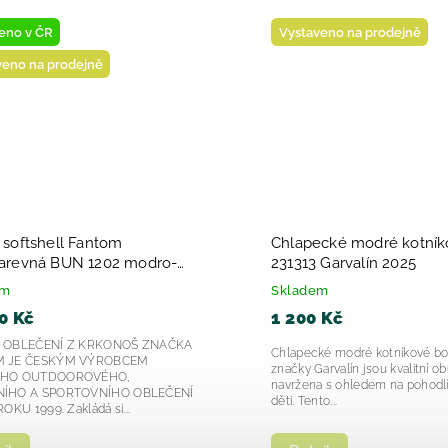
inka
Novinka
taveno na prodejně
Vystaveno na prodejně
ké chlapecké sandály
Dívčí dětské sandálky
mecanics Respectfu 252166-
Biomecanics Cotton 2
5
adem
Skladem
99 Kč
1 599 Kč
te komfortní a stylové chlapecké
Dívčí dětské sandálky Biom
ály pro vašeho malého dobrodruha?
252167 – pohodlí, kvalita a s
 252166 je perfektní volbou pro letní
nohy Dívčí dětské sandálky
dy je důležité...
model 252167-A779 Cotton...