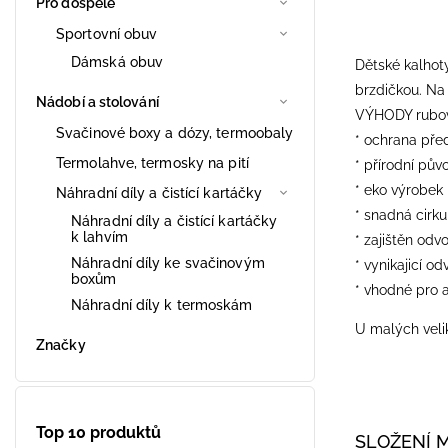
Pro dospělé
Sportovní obuv
Dámská obuv
Dětské kalhot
brzdičkou. Na 
Nádobí a stolování
VÝHODY rubové
Svačinové boxy a dózy, termoobaly
* ochrana pře
Termolahve, termosky na pití
* přírodní pův
* eko výrobek
Náhradní díly a čistící kartáčky
* snadná cirk
Náhradní díly a čistící kartáčky
k lahvím
* zajištěn odv
Náhradní díly ke svačinovým
* vynikajicí od
boxům
* vhodné pro a
Náhradní díly k termoskám
U malých velik
Značky
Top 10 produktů
SLOŽENÍ 