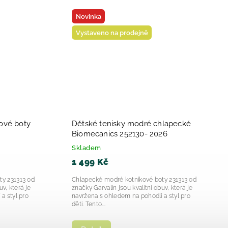
Vystaveno na prodejně
Chlapecke svítící tenisky Garvalín
52167-2025
Marino 252828-2025
Skladem
1 249 Kč
ecanics Cotton
Chlapecké svítící tenisky Garvalín Marino
tyl pro malé
252828 jsou moderní a funkční obuví pro
 Biomecanics
děti, která spojuje atraktivní design s
praktickými vlastnostmi....