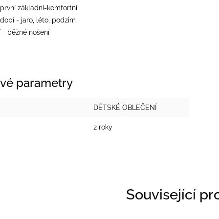
 první základní-komfortní
dobí - jaro, léto, podzim
í - běžné nošení
vé parametry
DĚTSKÉ OBLEČENÍ
2 roky
Související p