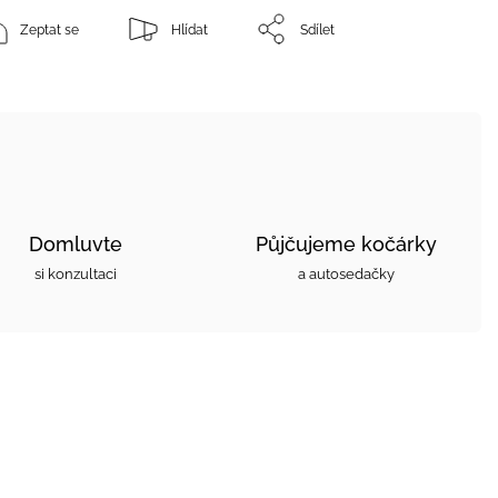
Zeptat se
Hlídat
Sdílet
Domluvte
Půjčujeme kočárky
si konzultaci
a autosedačky