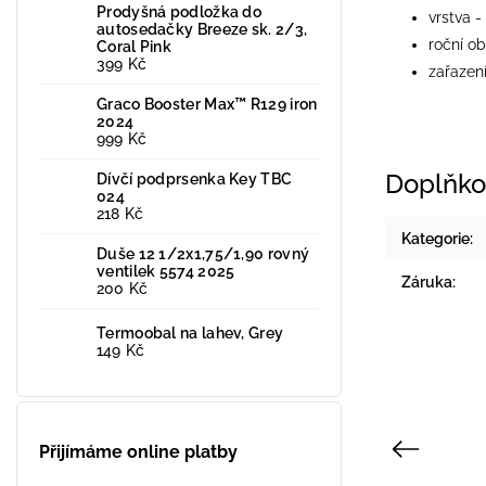
Prodyšná podložka do
vrstva -
autosedačky Breeze sk. 2/3,
roční ob
Coral Pink
399 Kč
zařazen
Graco Booster Max™ R129 iron
2024
999 Kč
Doplňko
Dívčí podprsenka Key TBC
024
218 Kč
Kategorie
:
Duše 12 1/2x1,75/1,90 rovný
ventilek 5574 2025
Záruka
:
200 Kč
Termoobal na lahev, Grey
149 Kč
Previous
Přijímáme online platby