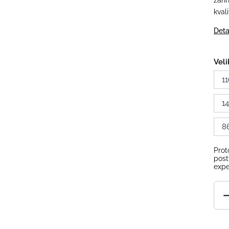
zahr
kval
Deta
Veli
11
1
8
Prot
post
expe