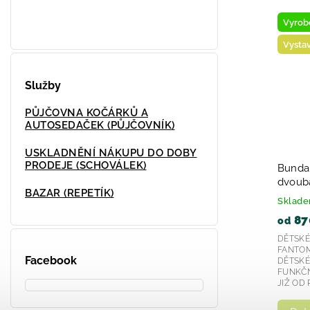
Novinka
Nov
Vystaveno na prodejně
Vys
Služby
PŮJČOVNA KOČÁRKŮ A
AUTOSEDAČEK (PŮJČOVNÍK)
USKLADNĚNÍ NÁKUPU DO DOBY
PRODEJE (SCHOVÁLEK)
oty
Dětské tenisky modré chlapecké
Děts
Biomecanics 252130- 2026
Bio
BAZAR (REPETÍK)
202
Skladem
Skl
1 499 Kč
1 5
13 od
Chlapecké modré kotníkové boty 231313 od
Hledá
á je
značky Garvalín jsou kvalitní obuv, která je
sand
Facebook
pro
navržena s ohledem na pohodlí a styl pro
Model
děti. Tento...
dny, k