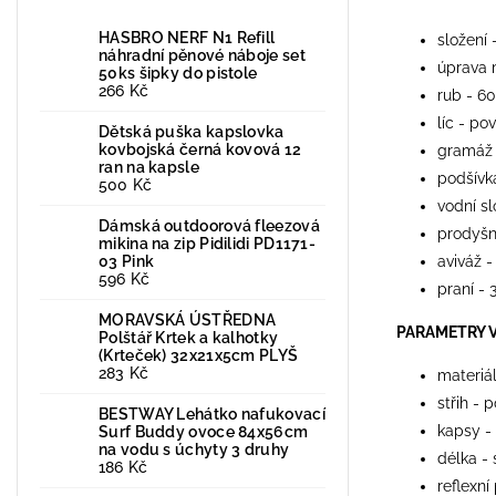
HASBRO NERF N1 Refill
složení 
náhradní pěnové náboje set
úprava 
50ks šipky do pistole
266 Kč
rub - 6
líc - po
Dětská puška kapslovka
kovbojská černá kovová 12
gramáž
ran na kapsle
podšívk
500 Kč
vodní s
Dámská outdoorová fleezová
prodyšn
mikina na zip Pidilidi PD1171-
03 Pink
aviváž -
596 Kč
praní - 
MORAVSKÁ ÚSTŘEDNA
PARAMETRY 
Polštář Krtek a kalhotky
(Krteček) 32x21x5cm PLYŠ
283 Kč
materiá
střih - 
BESTWAY Lehátko nafukovací
kapsy -
Surf Buddy ovoce 84x56cm
na vodu s úchyty 3 druhy
délka -
186 Kč
reflexní