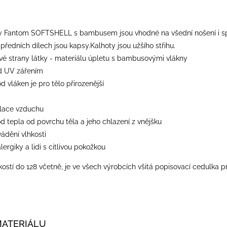
y Fantom SOFTSHELL s bambusem jsou vhodné na všední nošení i spor
předních dílech jsou kapsy.Kalhoty jsou užšího střihu.
 strany látky - materiálu úpletu s bambusovými vlákny
d UV zářením
od vláken je pro tělo přirozenější
ulace vzduchu
od tepla od povrchu těla a jeho chlazení z vnějšku
vádění vlhkosti
lergiky a lidi s citlivou pokožkou
ostí do 128 včetně, je ve všech výrobcích všitá popisovací cedulka p
MATERIÁLU