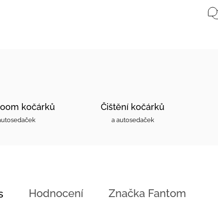
oom kočárků
Čištění kočárků
autosedaček
a autosedaček
Hodnocení
Značka
Fantom
s