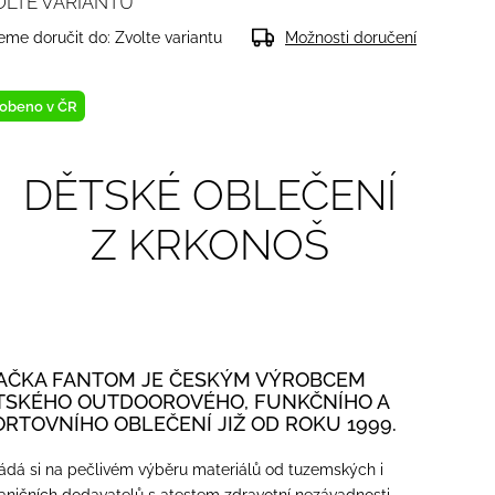
OLTE VARIANTU
me doručit do:
Zvolte variantu
Možnosti doručení
obeno v ČR
DĚTSKÉ OBLEČENÍ
Z KRKONOŠ
AČKA FANTOM JE ČESKÝM VÝROBCEM
TSKÉHO OUTDOOROVÉHO, FUNKČNÍHO A
ORTOVNÍHO OBLEČENÍ JIŽ OD ROKU 1999.
ádá si na pečlivém výběru materiálů od tuzemských i