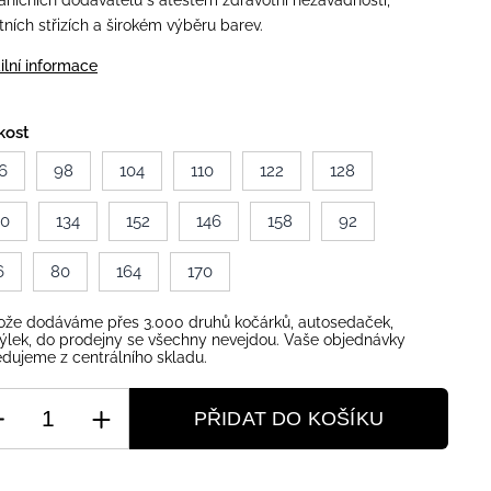
aničních dodavatelů s atestem zdravotní nezávadnosti,
itních střizích a širokém výběru barev.
ilní informace
kost
6
98
104
110
122
128
40
134
152
146
158
92
6
80
164
170
ože dodáváme přes 3.000 druhů kočárků, autosedaček,
ýlek, do prodejny se všechny nevejdou. Vaše objednávky
dujeme z centrálního skladu.
PŘIDAT DO KOŠÍKU