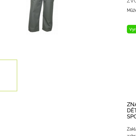
ZV
Může
Vyr
ZN
DĚ
SP
Zakl