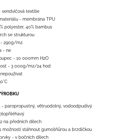
- sendvičová textilie
materiálu - membrána TPU
0% polyester, 40% bambus
vrch se strukturou
 - 290g/m2
a - ne
loupec - 10 000mm H2O
ost - 3 000g/m2/24 hod
 nepoužívat
30°C
VÝROBKU
l - paropropustný, větruodolný, vodoodpudivý
polopřiléhavý
 2 na předních dílech
 s možností stáhnout gumošňůrou a brzdičkou
 prvky - v bočních dílech