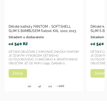
SHELL
Dětské kalhoty FANTOM - SOFTSHELL
002 2023
SLIM S BAMBUSEM petrolejová KAL 1003
2023
Skladem u dodavatele
540 Kč
od
KA FANTOM
DĚTSKÉ OBLEČENÍ Z KRKONOŠ ZNAČKA FANTOM
JE ČESKÝM VÝROBCEM DĚTSKÉHO
RTOVNÍHO
OUTDOOROVÉHO, FUNKČNÍHO A SPORTOVNÍHO
...
OBLEČENÍ JIŽ OD ROKU 1999. Zakládá si...
Detail
í
+ další
116
98
104