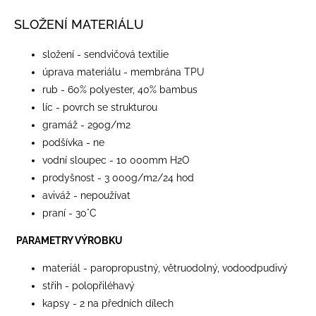
SLOŽENÍ MATERIÁLU
složení - sendvičová textilie
úprava materiálu - membrána TPU
rub - 60% polyester, 40% bambus
líc - povrch se strukturou
gramáž - 290g/m2
podšívka - ne
vodní sloupec - 10 000mm H2O
prodyšnost - 3 000g/m2/24 hod
aviváž - nepoužívat
praní - 30°C
PARAMETRY VÝROBKU
materiál - paropropustný, větruodolný, vodoodpudivý
střih - polopřiléhavý
kapsy - 2 na předních dílech