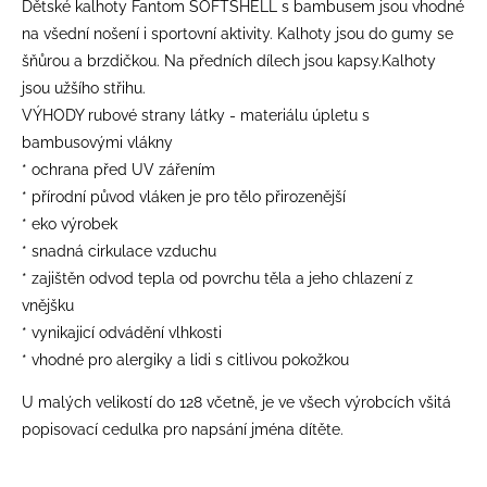
Dětské kalhoty Fantom SOFTSHELL s bambusem jsou vhodné
na všední nošení i sportovní aktivity. Kalhoty jsou do gumy se
šňůrou a brzdičkou. Na předních dílech jsou kapsy.Kalhoty
jsou užšího střihu.
VÝHODY rubové strany látky - materiálu úpletu s
bambusovými vlákny
* ochrana před UV zářením
* přírodní původ vláken je pro tělo přirozenější
* eko výrobek
* snadná cirkulace vzduchu
* zajištěn odvod tepla od povrchu těla a jeho chlazení z
vnějšku
* vynikajicí odvádění vlhkosti
* vhodné pro alergiky a lidi s citlivou pokožkou
U malých velikostí do 128 včetně, je ve všech výrobcích všitá
popisovací cedulka pro napsání jména dítěte.