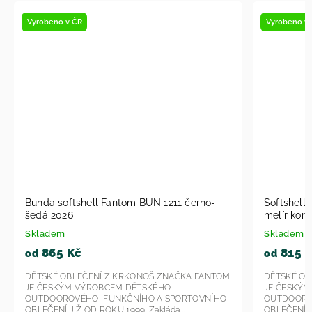
Vyrobeno v ČR
Vyrobeno 
Vystaveno
Softshell bunda Fantom BUN 0602 černo
Bunda s
melír korálová 2026
1202 mo
Skladem
Sklade
815 Kč
870
od
od
DĚTSKÉ OBLEČENÍ Z KRKONOŠ ZNAČKA FANTOM
DĚTSKÉ 
JE ČESKÝM VÝROBCEM DĚTSKÉHO
JE ČESK
OUTDOOROVÉHO, FUNKČNÍHO A SPORTOVNÍHO
OUTDOOR
OBLEČENÍ JIŽ OD ROKU 1999. Zakládá...
OBLEČENÍ 