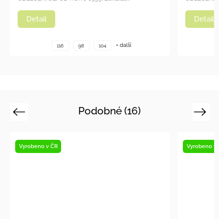
Detail
Detai
+ další
116
98
104
Podobné (16)
Previous
Next
Vyrobeno v ČR