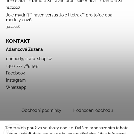
Joie elara™ + ramble XL raven proti Joie Vinca™ + ramble XL
31.7.2026
Joie mydrift™ raven versus Joie litetrax™ pro tofee oba
modely 2026
30.7.2026
KONTAKT
Adamcová Zuzana
obchod
@
zirafa-shop.cz
+420 777 765 525
Facebook
Instagram
Whatsapp
Obchodní podmínky
Hodnocení obchodu
Tento web používá soubory cookie. Dalším procházením tohoto
webu vyjadřujete souhlas s jejich používáním.. Více informací