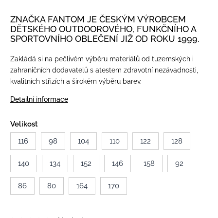
ZNAČKA FANTOM JE ČESKÝM VÝROBCEM
DĚTSKÉHO OUTDOOROVÉHO, FUNKČNÍHO A
SPORTOVNÍHO OBLEČENÍ JIŽ OD ROKU 1999.
Zakládá si na pečlivém výběru materiálů od tuzemských i
zahraničních dodavatelů s atestem zdravotní nezávadnosti,
kvalitních střizích a širokém výběru barev.
Detailní informace
Velikost
116
98
104
110
122
128
140
134
152
146
158
92
86
80
164
170