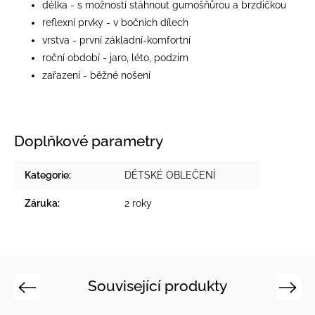
délka - s možností stáhnout gumošňůrou a brzdičkou
reflexní prvky - v bočních dílech
vrstva - první základní-komfortní
roční období - jaro, léto, podzim
zařazení - běžné nošení
Doplňkové parametry
Kategorie
:
DĚTSKÉ OBLEČENÍ
Záruka
:
2 roky
Související produkty
Previous
Next