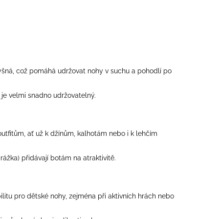
odyšná, což pomáhá udržovat nohy v suchu a pohodlí po
 je velmi snadno udržovatelný.
utfitům, ať už k džínům, kalhotám nebo i k lehčím
žka) přidávají botám na atraktivitě.
ilitu pro dětské nohy, zejména při aktivních hrách nebo