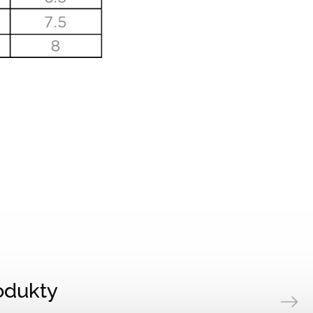
rodukty
Next