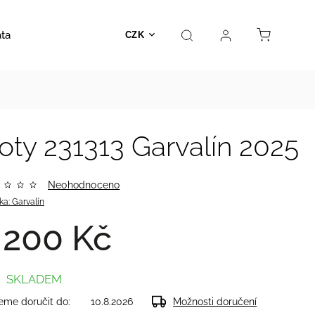
ata
Autosedačky
Hračky
Prodejna
Kontakt
CZK
ty 231313 Garvalín 2025
Neohodnoceno
ka:
Garvalín
 200 Kč
SKLADEM
me doručit do:
10.8.2026
Možnosti doručení