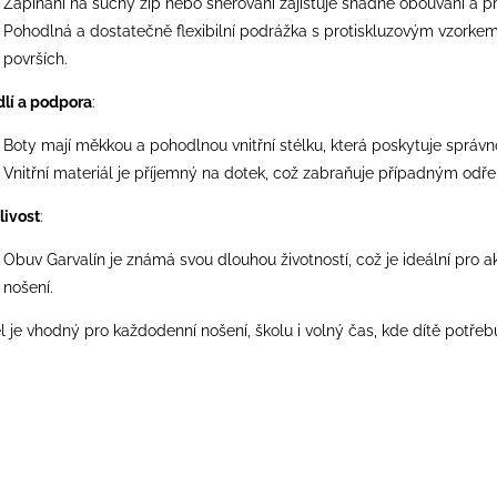
Zapínání na suchý zip nebo šněrování zajišťuje snadné obouvání a př
Pohodlná a dostatečně flexibilní podrážka s protiskluzovým vzorkem 
površích.
lí a podpora
:
Boty mají měkkou a pohodlnou vnitřní stélku, která poskytuje správ
Vnitřní materiál je příjemný na dotek, což zabraňuje případným odř
livost
:
Obuv Garvalín je známá svou dlouhou životností, což je ideální pro ak
nošení.
 je vhodný pro každodenní nošení, školu i volný čas, kde dítě potřebuj