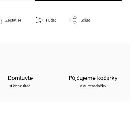
Zeptat se
Hlídat
Sdílet
Domluvte
Půjčujeme kočárky
si konzultaci
a autosedačky