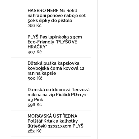
HASBRO NERF N1 Refill
náhradní pěnové náboje set
50ks šipky do pistole
266 Kč
PLYŠ Pes lapinkoira 33cm
Eco-Friendly *PLYŠOVÉ
HRAČKY*
407 Kč
Dětská puška kapslovka
kovbojská černá kovová 12
ran na kapsle
500 Kč
Dámská outdoorová fleezová
mikina na zip Pidilidi PD1171-
03 Pink
596 Kč
MORAVSKÁ ÚSTŘEDNA
Polštář Krtek a kalhotky
(Krteček) 32x21x5cm PLYŠ
283 Kč