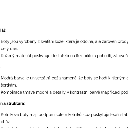
iál
:
Boty jsou vyrobeny z kvalitní kůže, která je odolná, ale zároveň pr
celý den.
Kožený materiál poskytuje dostatečnou flexibilitu a pohodlí, zároveň
a
:
Modrá barva je univerzální, což znamená, že boty se hodí k různým o
šortkám.
Kombinace tmavé modré a detaily v kontrastní barvě (například podrá
n a struktura
:
Kotníkové boty mají podporu kolem kotníků, což poskytuje lepší stab
chůzi.