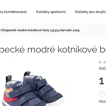
ky kombinované
Kočárky sportovní
Kočárky pro dvojč
Chlapecké modré kotníkové boty 231313 Garvalín 2025
pecké modré kotníkové bo
Znač
1
Může