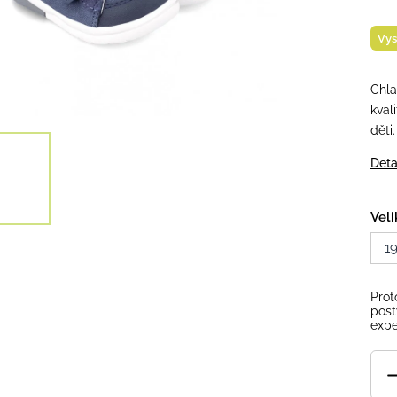
Vys
Chla
kval
děti
Deta
Veli
1
Prot
post
expe