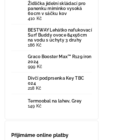
Židlička jídelní skládací pro
panenku miminko vysoká
60cm v sáčku kov
410 Kč
BESTWAY Lehátko nafukovací
Surf Buddy ovoce 84x56cm
na vodu s úchyty 3 druhy
186 Kč
Graco Booster Max™ R129 iron
2024
999 Kč
Dívčí podprsenka Key TBC
024
218 Kč
Termoobal na lahev, Grey
149 Kč
Přijímáme online platby