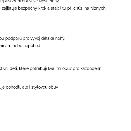
izpůsobení obuvi velikosti nohy.
zajišťuje bezpečný krok a stabilitu při chůzi na různých
nou podporu pro vývoj dětské nohy.
eninám nebo nepohodlí.
tivní děti, které potřebují kvalitní obuv pro každodenní
e pohodlí, ale i stylovou obuv.