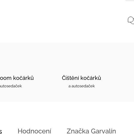
oom kočárků
Čištění kočárků
autosedaček
a autosedaček
Hodnocení
Značka
Garvalín
s