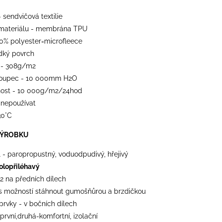
- sendvičová textilie
materiálu - membrána TPU
00% polyester=microfleece
adký povrch
 - 308g/m2
loupec - 10 000mm H2O
ost - 10 000g/m2/24hod
 nepoužívat
30°C
VÝROBKU
l - paropropustný, voduodpudivý, hřejivý
olopřiléhavý
 2 na předních dílech
 s možností stáhnout gumošňůrou a brzdičkou
 prvky - v bočních dílech
 první,druhá-komfortní, izolační