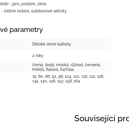
dobí - jaro, podzim, zima
 - běžné nošení, outdoorové aktivity
vé parametry
Dětské zimní kalhoty
2 roky
černá
,
šedá
,
modrá
,
růžová
,
červená
,
hnědá
,
fialová
,
fuchsia
74, 80, 86, 92, 98, 104, 110, 116, 122, 128,
134, 140, 146, 152, 158, 164
Související p