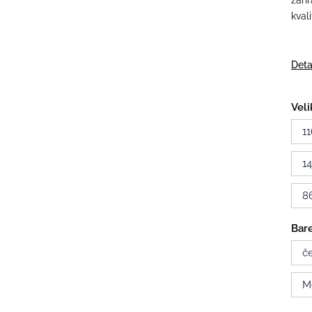
zahr
kval
Deta
Veli
11
1
8
Bare
č
M