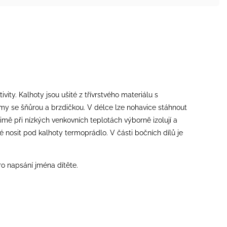
ty. Kalhoty jsou ušité z třívrstvého materiálu s
y se šňůrou a brzdičkou. V délce lze nohavice stáhnout
imě při nízkých venkovních teplotách výborně izolují a
 nosit pod kalhoty termoprádlo. V části bočních dílů je
ro napsání jména dítěte.