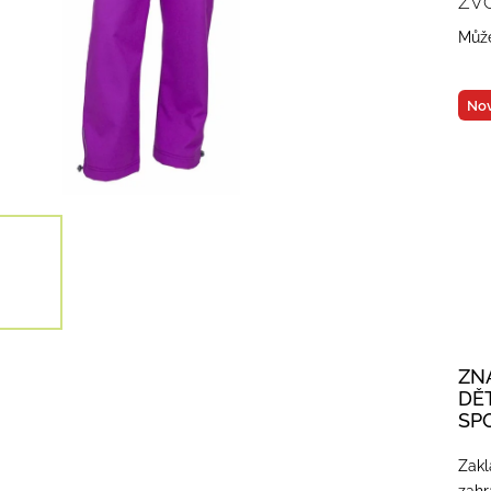
ZV
Může
Nov
ZN
DĚ
SP
Zakl