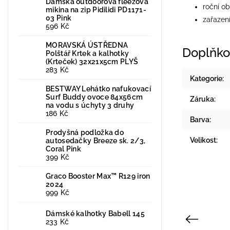
Dámská outdoorová fleezová
roční ob
mikina na zip Pidilidi PD1171-
03 Pink
zařazení
596 Kč
MORAVSKÁ ÚSTŘEDNA
Doplňko
Polštář Krtek a kalhotky
(Krteček) 32x21x5cm PLYŠ
283 Kč
Kategorie
:
BESTWAY Lehátko nafukovací
Surf Buddy ovoce 84x56cm
Záruka
:
na vodu s úchyty 3 druhy
186 Kč
Barva
:
Prodyšná podložka do
Velikost
:
autosedačky Breeze sk. 2/3,
Coral Pink
399 Kč
Graco Booster Max™ R129 iron
2024
999 Kč
Dámské kalhotky Babell 145
Previous
233 Kč