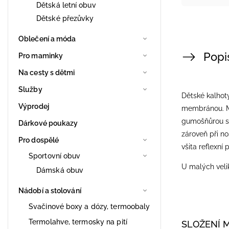
Dětská letní obuv
Dětské přezůvky
Oblečení a móda
Popi
Pro maminky
Na cesty s dětmi
Služby
Dětské kalhoty
Výprodej
membránou. Ma
gumošňůrou s b
Dárkové poukazy
zároveň při no
Pro dospělé
všita reflexní
Sportovní obuv
U malých velik
Dámská obuv
Nádobí a stolování
Svačinové boxy a dózy, termoobaly
Termolahve, termosky na pití
SLOŽENÍ 