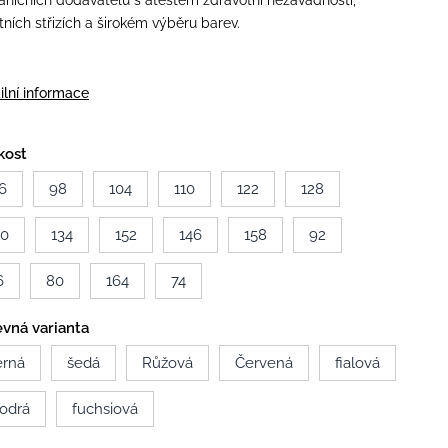
aničních dodavatelů s atestem zdravotní nezávadnosti,
itních střizích a širokém výběru barev.
ilní informace
kost
6
98
104
110
122
128
40
134
152
146
158
92
6
80
164
74
vná varianta
erná
šedá
Růžová
Červená
fialová
odrá
fuchsiová