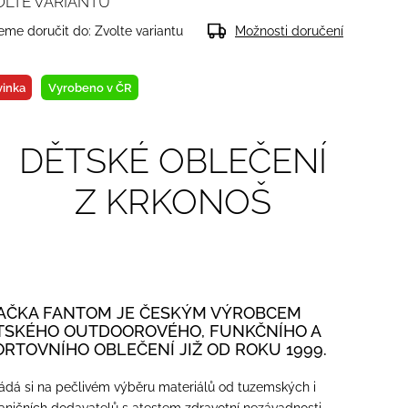
OLTE VARIANTU
me doručit do:
Zvolte variantu
Možnosti doručení
inka
Vyrobeno v ČR
DĚTSKÉ OBLEČENÍ
Z KRKONOŠ
AČKA FANTOM JE ČESKÝM VÝROBCEM
TSKÉHO OUTDOOROVÉHO, FUNKČNÍHO A
ORTOVNÍHO OBLEČENÍ JIŽ OD ROKU 1999.
ádá si na pečlivém výběru materiálů od tuzemských i