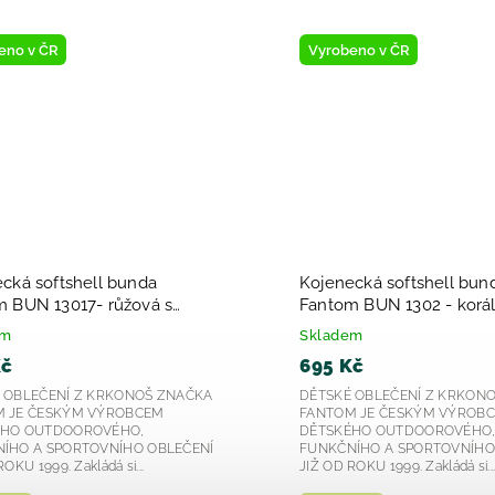
eno v ČR
Vyrobeno v ČR
cká softshell bunda
Kojenecká softshell bun
 BUN 13017- růžová s
Fantom BUN 1302 - korá
ním potiskem - srdíčka 2026
em
Skladem
Kč
695 Kč
 OBLEČENÍ Z KRKONOŠ ZNAČKA
DĚTSKÉ OBLEČENÍ Z KRKON
 JE ČESKÝM VÝROBCEM
FANTOM JE ČESKÝM VÝROB
ÉHO OUTDOOROVÉHO,
DĚTSKÉHO OUTDOOROVÉHO
ÍHO A SPORTOVNÍHO OBLEČENÍ
FUNKČNÍHO A SPORTOVNÍHO
OKU 1999. Zakládá si...
JIŽ OD ROKU 1999. Zakládá si..