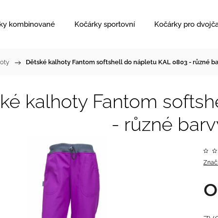
ky kombinované
Kočárky sportovní
Kočárky pro dvojč
hoty
/
Dětské kalhoty Fantom softshell do nápletu KAL 0803 - různé b
ké kalhoty Fantom softsh
- různé bar
Znač