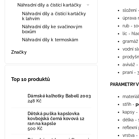
Náhradní díly a čistící kartáčky
složení 
Náhradní díly a čistící kartáčky
úprava 
k lahvím
rub - 1
Náhradní díly ke svačinovým
boxům
líc - hl
Náhradní díly k termoskám
gramáž
vodní s
Značky
prodyšn
aviváž -
praní - 
Top 10 produktů
PARAMETRY 
Dámské kalhotky Babell 2003
materiá
248 Kč
střih -
p
kapsy -
Dětská puška kapslovka
kovbojská černá kovová 12
délka -
ran na kapsle
reflexní
500 Kč
vrstva -