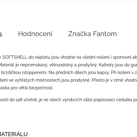
Hodnocení
Značka
Fantom
s
 SOFTSHELL do nápletu jsou vhodné na všední nošení i sportovní aktivi
teriál je nepromokavý, větruodolný a prodyšný. Kalhoty jsou do gum
rzdičkou (stopperem). Na předních dílech jsou kapsy. Při nošení v z
šení ve vyhřátých místnostech jsou prodyšné. Přesto je v zimě vhodné
 páska pro větší bezpečnost.
ostí do 128 včetně, je ve všech výrobcích všitá popisovací cedulka p
MATERIÁLU