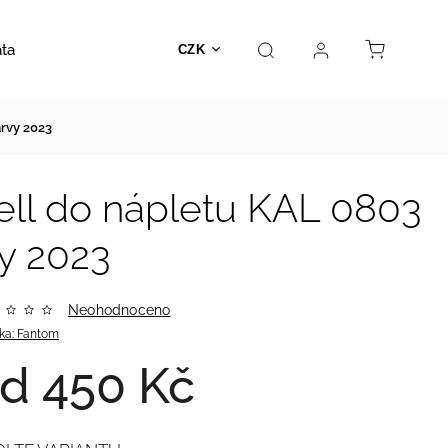
ata
Autosedačky
Hračky
Prodejna
Kontakt
CZK
arvy 2023
ell do nápletu KAL 0803
vy 2023
Neohodnoceno
ka:
Fantom
od
450 Kč