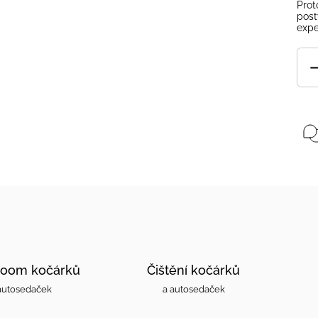
Prot
post
expe
oom kočárků
Čištění kočárků
autosedaček
a autosedaček