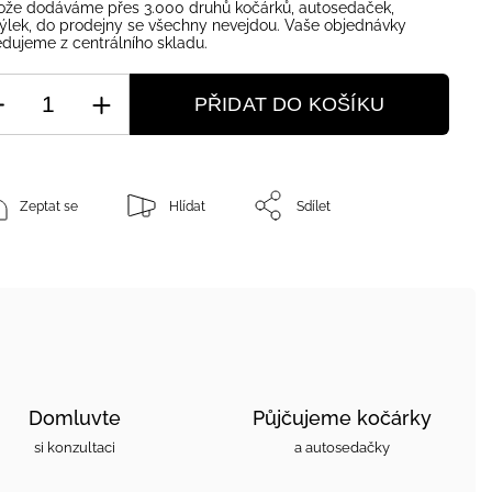
ože dodáváme přes 3.000 druhů kočárků, autosedaček,
ýlek, do prodejny se všechny nevejdou. Vaše objednávky
dujeme z centrálního skladu.
PŘIDAT DO KOŠÍKU
Zeptat se
Hlídat
Sdílet
Domluvte
Půjčujeme kočárky
si konzultaci
a autosedačky