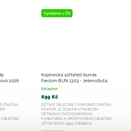
Vyrobeno v ČR
da
Kojenecká softshell bunda
lová 2026
Fantom BUN 1303 - zelenožlutá
2026
Skladem
699 Kč
OŠ ZNAČKA
DĚTSKÉ OBLEČENÍ Z KRKONOŠ ZNAČKA
CEM
FANTOM JE ČESKÝM VÝROBCEM
,
DĚTSKÉHO OUTDOOROVÉHO,
 OBLEČENÍ
FUNKČNÍHO A SPORTOVNÍHO OBLEČENÍ
.
JIŽ OD ROKU 1999. Zakládá si...