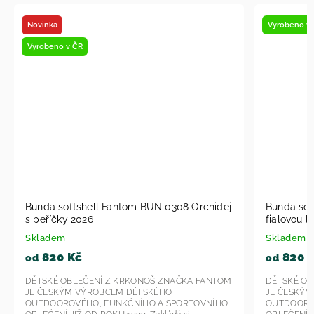
Vyrobeno v ČR
Vyrob
dej
Bunda softshell Fantom BUN 1607 Peříčka s
Děts
fialovou lemovkou 2026
SLIM
Skladem
Skla
820 Kč
5
od
od
TOM
DĚTSKÉ OBLEČENÍ Z KRKONOŠ ZNAČKA FANTOM
DĚTS
JE ČESKÝM VÝROBCEM DĚTSKÉHO
JE Č
HO
OUTDOOROVÉHO, FUNKČNÍHO A SPORTOVNÍHO
OUTD