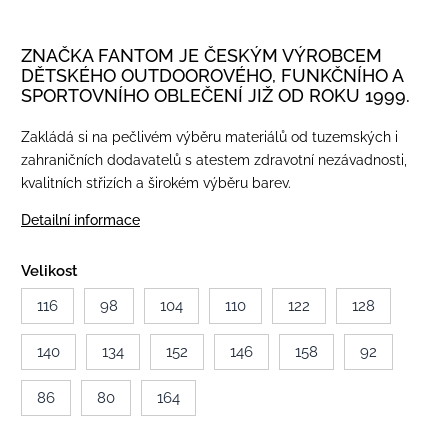
ZNAČKA FANTOM JE ČESKÝM VÝROBCEM
DĚTSKÉHO OUTDOOROVÉHO, FUNKČNÍHO A
SPORTOVNÍHO OBLEČENÍ JIŽ OD ROKU 1999.
Zakládá si na pečlivém výběru materiálů od tuzemských i
zahraničních dodavatelů s atestem zdravotní nezávadnosti,
kvalitních střizích a širokém výběru barev.
Detailní informace
Velikost
116
98
104
110
122
128
140
134
152
146
158
92
86
80
164