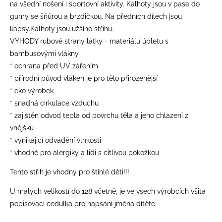
na všední nošení i sportovní aktivity. Kalhoty jsou v pase do
gumy se šňůrou a brzdičkou. Na předních dílech jsou
kapsy.Kalhoty jsou užšího střihu.
VÝHODY rubové strany látky - materiálu úpletu s
bambusovými vlákny
* ochrana před UV zářením
* přírodní původ vláken je pro tělo přirozenější
* eko výrobek
* snadná cirkulace vzduchu
* zajištěn odvod tepla od povrchu těla a jeho chlazení z
vnějšku
* vynikajicí odvádění vlhkosti
* vhodné pro alergiky a lidi s citlivou pokožkou
Tento střih je vhodný pro štíhlé děti!!!
​U malých velikostí do 128 včetně, je ve všech výrobcích všitá
popisovací cedulka pro napsání jména dítěte.