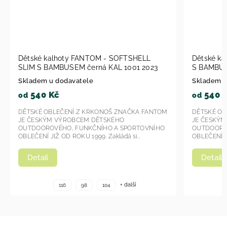
 FANTOM - SOFTSHELL
Dětské kalhoty Fantom - SOFTS
M černá KAL 1001 2023
S BAMBUSEM KAL 1007 - modrá
atele
Skladem u dodavatele
540 Kč
od
 Z KRKONOŠ ZNAČKA FANTOM
DĚTSKÉ OBLEČENÍ Z KRKONOŠ ZNA
CEM DĚTSKÉHO
JE ČESKÝM VÝROBCEM DĚTSKÉHO
FUNKČNÍHO A SPORTOVNÍHO
OUTDOOROVÉHO, FUNKČNÍHO A SP
U 1999. Zakládá si...
OBLEČENÍ JIŽ OD ROKU 1999. Zakládá s
Detail
+ další
+ da
98
104
116
98
104