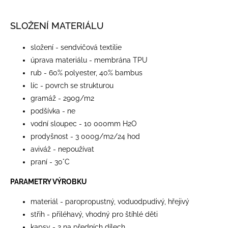
SLOŽENÍ MATERIÁLU
složení - sendvičová textilie
úprava materiálu - membrána TPU
rub - 60% polyester, 40% bambus
líc - povrch se strukturou
gramáž - 290g/m2
podšívka - ne
vodní sloupec - 10 000mm H2O
prodyšnost - 3 000g/m2/24 hod
aviváž - nepoužívat
praní - 30°C
PARAMETRY VÝROBKU
materiál - paropropustný, voduodpudivý, hřejivý
střih - přiléhavý, vhodný pro štíhlé děti
kapsy - 2 na předních dílech