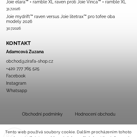
Joie elara™ + ramble XL raven proti Joie Vinca™ + ramble XL
31.7.2026
Joie mydrift™ raven versus Joie litetrax™ pro tofee oba
modely 2026
30.7.2026
KONTAKT
Adamcová Zuzana
obchod
@
zirafa-shop.cz
+420 777 765 525
Facebook
Instagram
Whatsapp
Obchodní podmínky
Hodnocení obchodu
Tento web používá soubory cookie. Dalším procházením tohoto