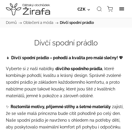
CZK
Domů
/
Oblečení a móda
/
Dívčí spodní prádlo
Dívčí spodní prádlo
👧
Dívčí spodní prádlo – pohodlí a kvalita pro malé slečny!
💖
Vyberte si z naší nabídky
dívčího spodního prádla
, které
kombinuje pohodlí, kvalitu a krásný design. Správně zvolené
spodní prádlo je základem každodenního komfortu, a proto
nabízíme pouze takové kousky, které jsou šité z kvalitních
materiálů, jemné k pokožce a zároveň odolné.
✨
Roztomilé motivy, příjemné střihy a šetrné materiály
zajistí,
že se vaše malá princezna bude cítit pohodlně po celý den.
Naše spodní prádlo je navrženo s ohledem na potřeby dětí,
aby poskytovalo maximální komfort při pohybu i odpočinku.