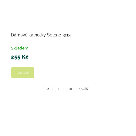
Dámské kalhotky Selene 3113
Skladem
255 Kč
Detail
+ další
M
L
XL