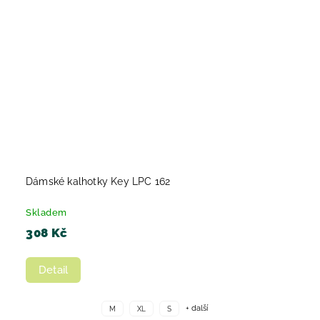
Dámské kalhotky Key LPC 162
Skladem
308 Kč
Detail
+ další
M
XL
S