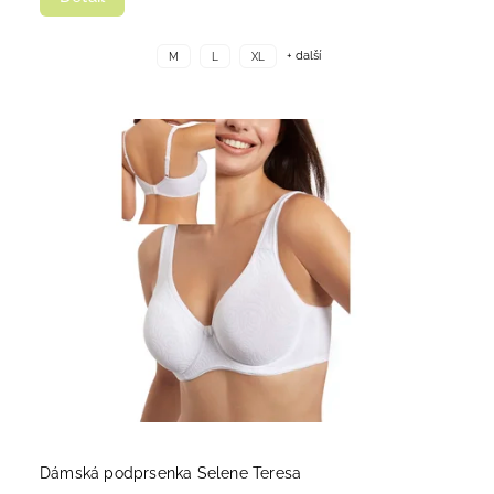
+ další
M
L
XL
Dámská podprsenka Selene Teresa