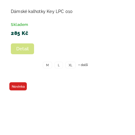
Dámské kalhotky Key LPC 010
Skladem
285 Kč
Detail
+ další
M
L
XL
Novinka