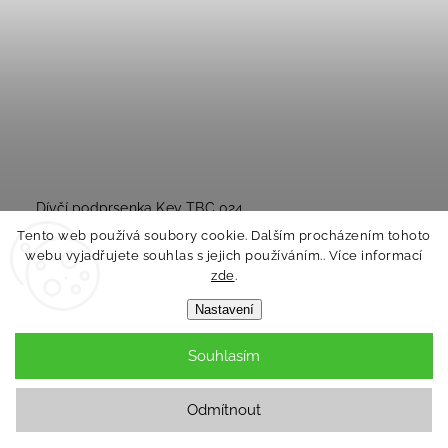
Dívčí podprsenka Key TBC 024
Tento web používá soubory cookie. Dalším procházením tohoto
Skladem
webu vyjadřujete souhlas s jejich používáním.. Více informací
zde
.
218 Kč
Nastavení
Detail
Souhlasím
Odmítnout
Novinka