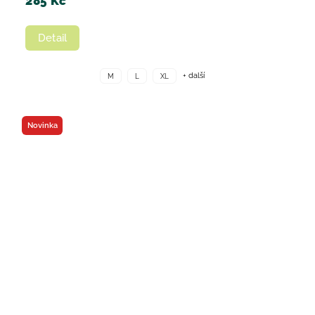
285 Kč
Detail
+ další
M
L
XL
Novinka