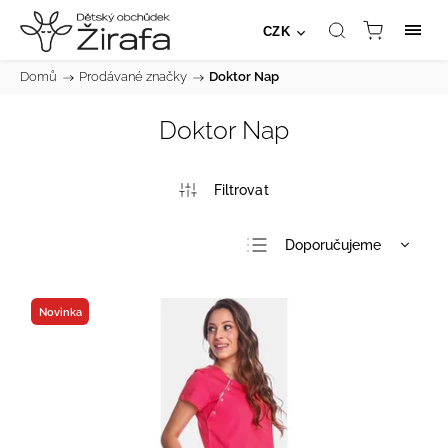
CZK
Domů
/
Prodávané značky
/
Doktor Nap
Doktor Nap
Doporučujeme
Nejlevnější
Nejdražší
Novinka
Nejprodávanější
Abecedně