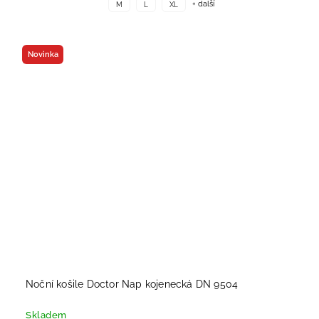
+ další
M
L
XL
Novinka
Noční košile Doctor Nap kojenecká DN 9504
Skladem