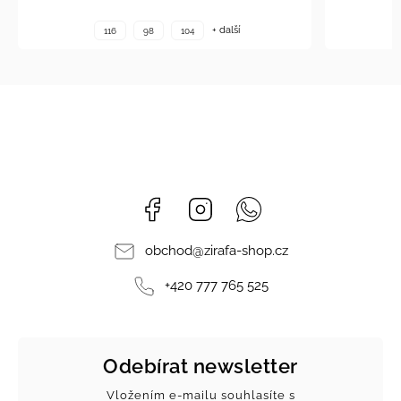
+ další
104
110
122
140
Facebook
Instagram
Whatsapp
obchod
@
zirafa-shop.cz
+420 777 765 525
Odebírat newsletter
Vložením e-mailu souhlasíte s