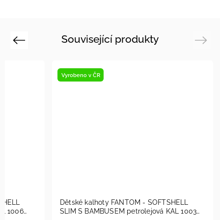
Související produkty
Previous
Next
robeno v ČR
Vyrobeno v ČR
staveno na prodejně
ětské kalhoty FANTOM - SOFTSHELL
Dětské kalhoty 
LIM S BAMBUSEM tyrkysová KAL 1006
SLIM S BAMBUSEM