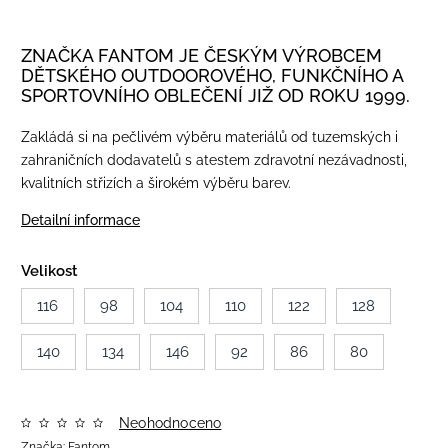
ZNAČKA FANTOM JE ČESKÝM VÝROBCEM
DĚTSKÉHO OUTDOOROVÉHO, FUNKČNÍHO A
SPORTOVNÍHO OBLEČENÍ JIŽ OD ROKU 1999.
Zakládá si na pečlivém výběru materiálů od tuzemských i
zahraničních dodavatelů s atestem zdravotní nezávadnosti,
kvalitních střizích a širokém výběru barev.
Detailní informace
Velikost
116
98
104
110
122
128
140
134
146
92
86
80
Neohodnoceno
Značka:
Fantom