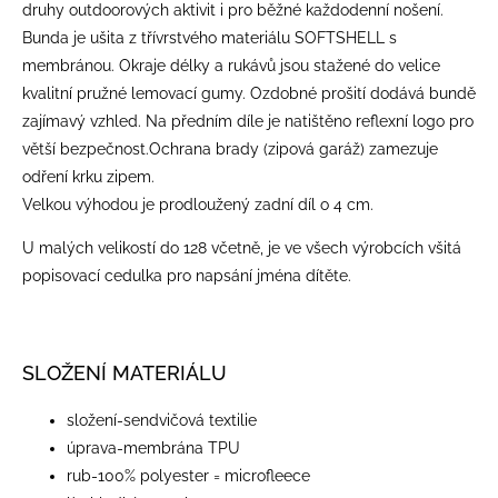
druhy outdoorových aktivit i pro běžné každodenní nošení.
Bunda je ušita z třívrstvého materiálu SOFTSHELL s
membránou. Okraje délky a rukávů jsou stažené do velice
kvalitní pružné lemovací gumy. Ozdobné prošití dodává bundě
zajímavý vzhled. Na předním díle je natištěno reflexní logo pro
větší bezpečnost.Ochrana brady (zipová garáž) zamezuje
odření krku zipem.
Velkou výhodou je prodloužený zadní díl o 4 cm.
U malých velikostí do 128 včetně, je ve všech výrobcích všitá
popisovací cedulka pro napsání jména dítěte.
SLOŽENÍ MATERIÁLU
​složení-sendvičová textilie
úprava-membrána TPU
rub-100% polyester = microfleece