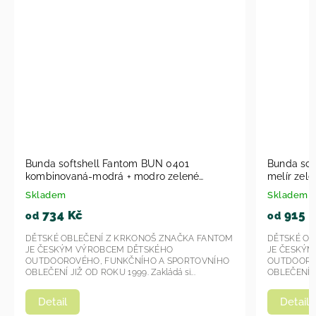
ntom BUN 0401
Bunda softshell Fantom BUN 0603 
é
melír zelenožlutá 2026
Skladem
915 Kč
od
KRKONOŠ ZNAČKA FANTOM
DĚTSKÉ OBLEČENÍ Z KRKONOŠ ZNAČKA
 DĚTSKÉHO
JE ČESKÝM VÝROBCEM DĚTSKÉHO
KČNÍHO A SPORTOVNÍHO
OUTDOOROVÉHO, FUNKČNÍHO A SPORT
99. Zakládá si...
OBLEČENÍ JIŽ OD ROKU 1999. Zakládá si...
Detail