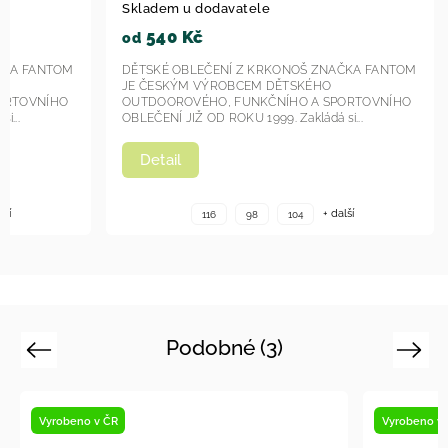
023
2023
kladem u dodavatele
Skladem u dodava
540 Kč
540 Kč
d
od
ĚTSKÉ OBLEČENÍ Z KRKONOŠ ZNAČKA FANTOM
DĚTSKÉ OBLEČENÍ
E ČESKÝM VÝROBCEM DĚTSKÉHO
JE ČESKÝM VÝROB
UTDOOROVÉHO, FUNKČNÍHO A SPORTOVNÍHO
OUTDOOROVÉHO, F
LEČENÍ JIŽ OD ROKU 1999. Zakládá si...
OBLEČENÍ JIŽ OD ROK
Detail
Detail
+ další
116
98
104
116
Podobné (3)
Previous
Next
Vyrobeno v ČR