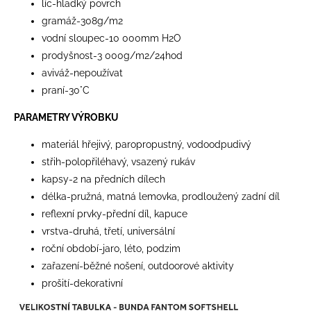
líc-hladký povrch
gramáž-308g/m2
vodní sloupec-10 000mm H2O
prodyšnost-3 000g/m2/24hod
aviváž-nepoužívat
praní-30°C
PARAMETRY VÝROBKU
materiál hřejivý, paropropustný, vodoodpudivý
střih-polopřiléhavý, vsazený rukáv
kapsy-2 na předních dílech
délka-pružná, matná lemovka, prodloužený zadní díl
reflexní prvky-přední díl, kapuce
vrstva-druhá, třetí, universální
roční období-jaro, léto, podzim
zařazení-běžné nošení, outdoorové aktivity
prošití-dekorativní