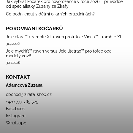
Jak vybrat kočárek pro novorozence v roce 2026 – průvodce
od specialistky Zuzany ze Žirafy
Co podniknout s dětmi o jarních prázdninách?
POROVNÁNÍ KOČÁRKŮ
Joie elara™ + ramble XL raven proti Joie Vinca™ + ramble XL
31.7.2026
Joie mydrift™ raven versus Joie litetrax™ pro tofee oba
modely 2026
30.7.2026
KONTAKT
Adamcová Zuzana
obchod
@
zirafa-shop.cz
+420 777 765 525
Facebook
Instagram
Whatsapp