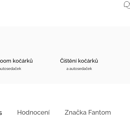
oom kočárků
Čištění kočárků
autosedaček
a autosedaček
Hodnocení
Značka
Fantom
s