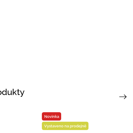
rodukty
Next
Vystaveno na prodejně