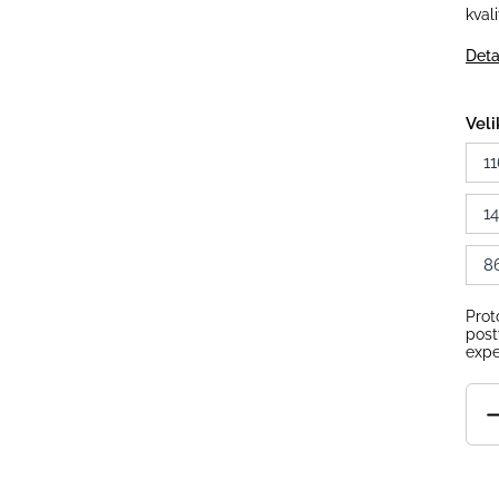
kval
Deta
Veli
11
1
8
Prot
post
expe