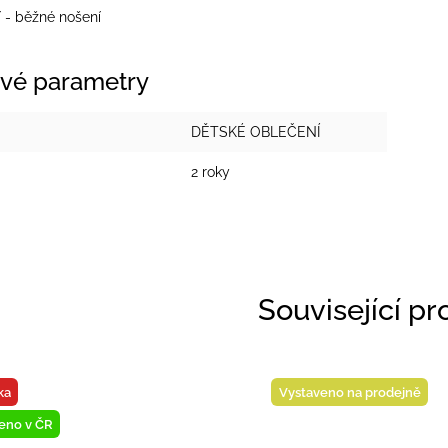
í - běžné nošení
vé parametry
DĚTSKÉ OBLEČENÍ
2 roky
Související p
ka
Novinka
veno na prodejně
Vystaveno na prodejně