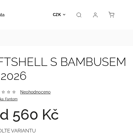
ata
Autosedačky
Hračky
Prodejna
Kontakt
CZK
SOFTSHELL S BAMBUSEM
 2026
Neohodnoceno
ka:
Fantom
od
560 Kč
OLTE VARIANTU