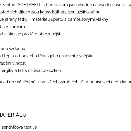
y Fantom SOFTSHELL s bambusem jsou vhodné na všední nošení i spor
předních dílech jsou kapsy.Kalhoty jsou užšího střihu.
 strany látky - materiálu úpletu s bambusovými vlákny
d UV zářením
od vláken je pro tělo přirozenější
ulace vzduchu
od tepla od povrchu těla a jeho chlazení z vnějšku
vádění vlhkosti
lergiky a lidi s citlivou pokožkou
ostí do 128 včetně, je ve všech výrobcích všitá popisovací cedulka p
MATERIÁLU
- sendvičová textilie