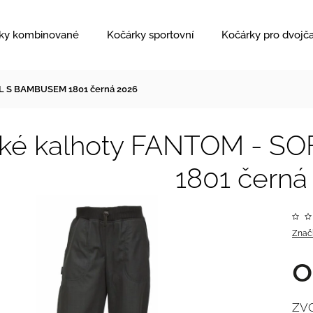
ky kombinované
Kočárky sportovní
Kočárky pro dvojč
L S BAMBUSEM 1801 černá 2026
ské kalhoty FANTOM - 
1801 černá
Znač
ZV