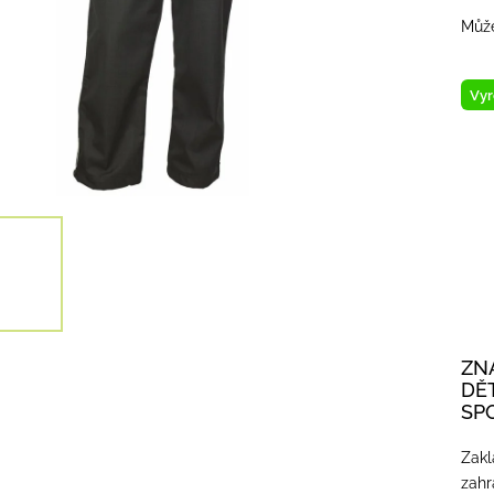
Může
Vyr
ZN
DĚ
SP
Zakl
zahr