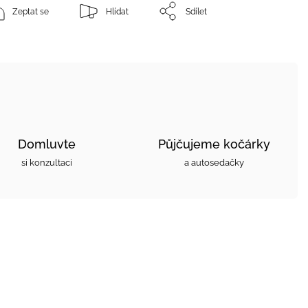
Zeptat se
Hlídat
Sdílet
Domluvte
Půjčujeme kočárky
si konzultaci
a autosedačky