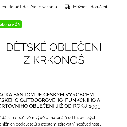
me doručit do:
Zvolte variantu
Možnosti doručení
obeno v ČR
DĚTSKÉ OBLEČENÍ
Z KRKONOŠ
AČKA FANTOM JE ČESKÝM VÝROBCEM
TSKÉHO OUTDOOROVÉHO, FUNKČNÍHO A
ORTOVNÍHO OBLEČENÍ JIŽ OD ROKU 1999.
ádá si na pečlivém výběru materiálů od tuzemských i
aničních dodavatelů s atestem zdravotní nezávadnosti,