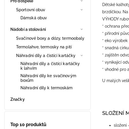
Pro dospělé
Dětské kalhot
Sportovní obuv
brzdičkou. Na 
Dámská obuv
VÝHODY rubové
* ochrana pře
Nádobí a stolování
* přírodní pův
Svačinové boxy a dózy, termoobaly
* eko výrobek
Termolahve, termosky na pití
* snadná cirk
* zajištěn odv
Náhradní díly a čistící kartáčky
* vynikajicí od
Náhradní díly a čistící kartáčky
k lahvím
* vhodné pro a
Náhradní díly ke svačinovým
boxům
U malých velik
Náhradní díly k termoskám
Značky
SLOŽENÍ 
Top 10 produktů
složení 