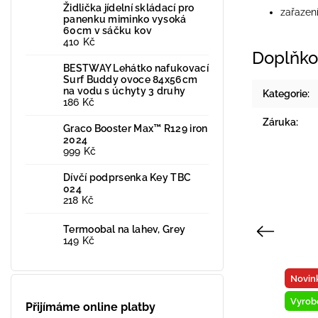
Židlička jídelní skládací pro
zařazen
panenku miminko vysoká
60cm v sáčku kov
410 Kč
Doplňko
BESTWAY Lehátko nafukovací
Surf Buddy ovoce 84x56cm
na vodu s úchyty 3 druhy
Kategorie
:
186 Kč
Záruka
:
Graco Booster Max™ R129 iron
2024
999 Kč
Dívčí podprsenka Key TBC
024
218 Kč
Termoobal na lahev, Grey
Previous
149 Kč
Novinka
Novin
Vystaveno na prodejně
Vysta
Přijímáme online platby