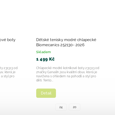
Chlapecke svítící tenisky Garvalín
167-2025
Marino 252828-2025
Skladem
1 249 Kč
nics Cotton
Chlapecké svítící tenisky Garvalín Marino
 pro malé
252828 jsou moderní a funkční obuví pro
omecanics
děti, která spojuje atraktivní design s
praktickými vlastnostmi....
Detail
+ další
28
32
31