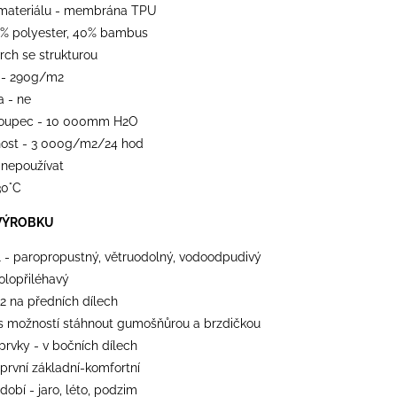
materiálu - membrána TPU
0% polyester, 40% bambus
vrch se strukturou
 - 290g/m2
a - ne
loupec - 10 000mm H2O
ost - 3 000g/m2/24 hod
 nepoužívat
30°C
VÝROBKU
l - paropropustný, větruodolný, vodoodpudivý
polopřiléhavý
 2 na předních dílech
 s možností stáhnout gumošňůrou a brzdičkou
 prvky - v bočních dílech
 první základní-komfortní
dobí - jaro, léto, podzim