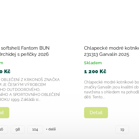
 chlapecké sandály
Dívčí dětské sandálky
anics Respectfu 252166-
Biomecanics Cotton 252
em
Skladem
 Kč
1 599 Kč
 komfortní a stylové chlapecké
Dívčí dětské sandálky Biomeca
 pro vašeho malého dobrodruha?
252167 – pohodlí, kvalita a styl
2166 je perfektní volbou pro letní
nohy Dívčí dětské sandálky Bi
je důležité...
model 252167-A779 Cotton...
il
Detail
24
26