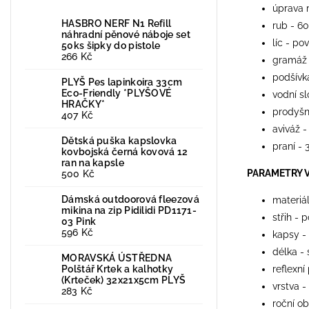
úprava 
HASBRO NERF N1 Refill
rub - 6
náhradní pěnové náboje set
líc - po
50ks šipky do pistole
266 Kč
gramáž
podšívk
PLYŠ Pes lapinkoira 33cm
Eco-Friendly *PLYŠOVÉ
vodní s
HRAČKY*
prodyšn
407 Kč
aviváž -
Dětská puška kapslovka
praní - 
kovbojská černá kovová 12
ran na kapsle
PARAMETRY 
500 Kč
Dámská outdoorová fleezová
materiá
mikina na zip Pidilidi PD1171-
střih - 
03 Pink
596 Kč
kapsy -
délka -
MORAVSKÁ ÚSTŘEDNA
Polštář Krtek a kalhotky
reflexní
(Krteček) 32x21x5cm PLYŠ
vrstva -
283 Kč
roční ob