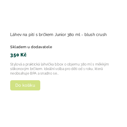
Láhev na pití s brčkem Junior 380 ml - blush crush
Skladem u dodavatele
350 Kč
Stylová a praktická lahvička b.box o objemu 380 ml s měkkým
silikonovým brčkem. Ideální volba pro děti od 1 roku, která
neobsahuje BPA a snadno se...
Do košíku