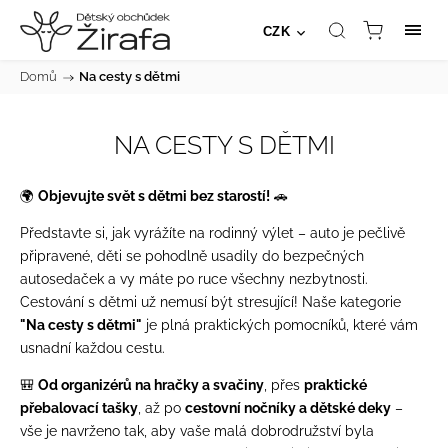
CZK
Domů
/
Na cesty s dětmi
NA CESTY S DĚTMI
🌍
Objevujte svět s dětmi bez starostí!
🚗
Představte si, jak vyrážíte na rodinný výlet – auto je pečlivě
připravené, děti se pohodlně usadily do bezpečných
autosedaček a vy máte po ruce všechny nezbytnosti.
Cestování s dětmi už nemusí být stresující! Naše kategorie
"Na cesty s dětmi"
je plná praktických pomocníků, které vám
usnadní každou cestu.
🎒
Od organizérů na hračky a svačiny
, přes
praktické
přebalovací tašky
, až po
cestovní nočníky a dětské deky
–
vše je navrženo tak, aby vaše malá dobrodružství byla