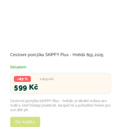
Cestovní postýlka SKIPPY Plus - Hnědá 855 2025
Skladem
–67 %
1 855 Kč
599 Kč
Cestovní postýlka SKIPPY Plus - hnědá je ideální volbou pro
rodiče, kteří hledají praktické, bezpečné a pohodlné řešení pro
své dítě při...
Do košíku