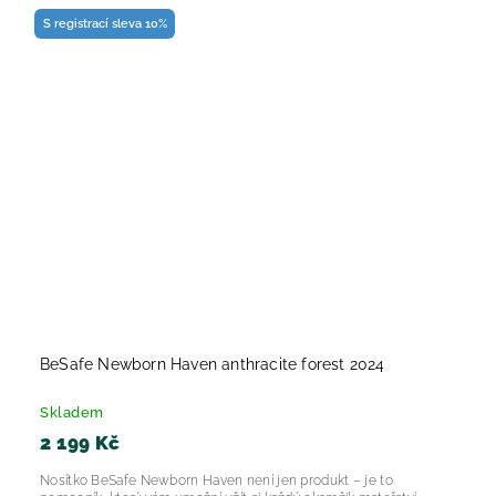
S registrací sleva 10%
BeSafe Newborn Haven anthracite forest 2024
Skladem
2 199 Kč
Nosítko BeSafe Newborn Haven není jen produkt – je to