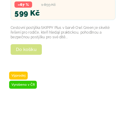
–67 %
1 855 Kč
599 Kč
Cestovní postýlka SKIPPY Plus v barvě Owl Green je skvélé
řešení pro rodiče, kteří hledají praktickou, pohodlnou a
bezpečnou postýlku pro své dítě...
Do košíku
Výprodej
Vyrobeno v ČR