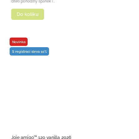
dítěti pohodlný spánek i...
Do košíku
Novinka
S registrací sleva 10%
Joie amigo™ 120 vanilla 2026