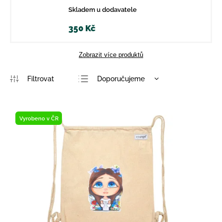
Skladem u dodavatele
350 Kč
Zobrazit více produktů
Doporučujeme
Nejlevnější
Nejdražší
Vyrobeno v ČR
Nejprodávanější
Abecedně