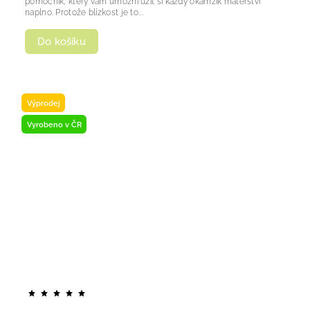
pomocník, který vám umožní užít si každý okamžik mateřství
naplno. Protože blízkost je to...
Do košíku
Výprodej
Vyrobeno v ČR