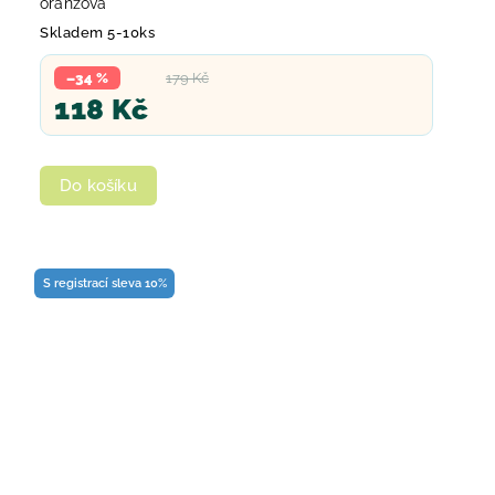
oranžová
Skladem 5-10ks
–34 %
179 Kč
118 Kč
Do košíku
S registrací sleva 10%