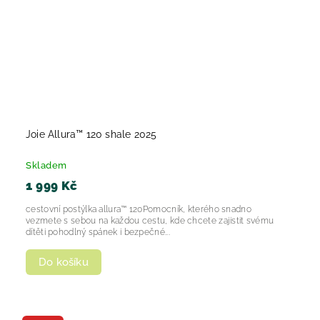
Joie Allura™ 120 shale 2025
Skladem
1 999 Kč
cestovní postýlka allura™ 120Pomocník, kterého snadno
vezmete s sebou na každou cestu, kde chcete zajistit svému
dítěti pohodlný spánek i bezpečné...
Do košíku