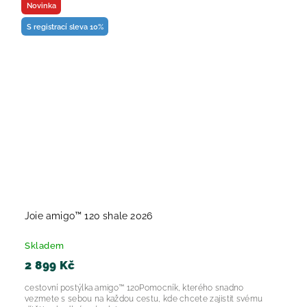
Novinka
S registrací sleva 10%
Joie amigo™ 120 shale 2026
Skladem
2 899 Kč
cestovní postýlka amigo™ 120Pomocník, kterého snadno
vezmete s sebou na každou cestu, kde chcete zajistit svému