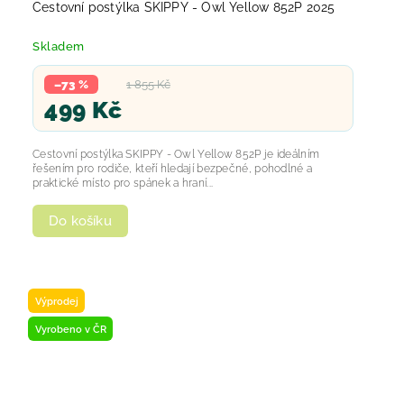
Cestovní postýlka SKIPPY - Owl Yellow 852P 2025
Skladem
–73 %
1 855 Kč
499 Kč
Cestovní postýlka SKIPPY - Owl Yellow 852P je ideálním
řešením pro rodiče, kteří hledají bezpečné, pohodlné a
praktické místo pro spánek a hraní...
Do košíku
Výprodej
Vyrobeno v ČR