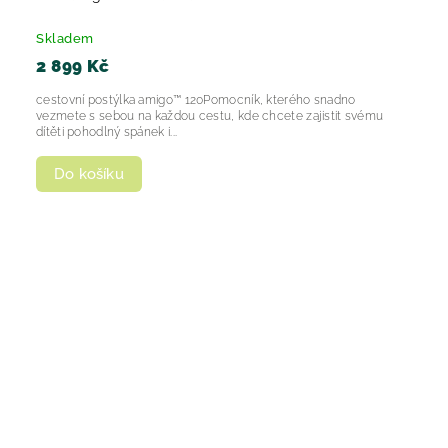
Skladem
2 899 Kč
cestovní postýlka amigo™ 120Pomocník, kterého snadno
vezmete s sebou na každou cestu, kde chcete zajistit svému
dítěti pohodlný spánek i...
Do košíku