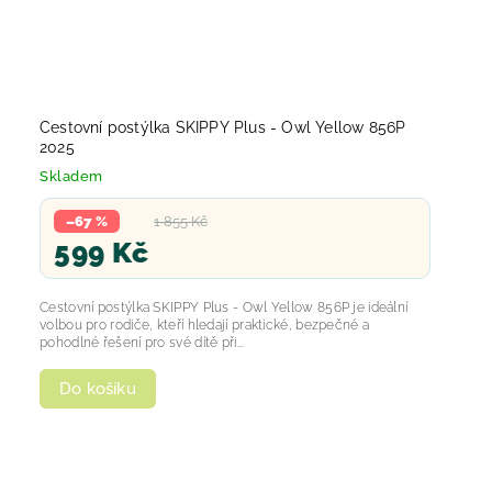
Cestovní postýlka SKIPPY Plus - Owl Yellow 856P
2025
Skladem
–67 %
1 855 Kč
599 Kč
Cestovní postýlka SKIPPY Plus - Owl Yellow 856P je ideální
volbou pro rodiče, kteří hledají praktické, bezpečné a
pohodlné řešení pro své dítě při...
Do košíku