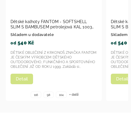
Dětské kalhoty FANTOM - SOFTSHELL
Dětské k
SLIM S BAMBUSEM petrolejová KAL 1003
SLIM S B
2023
Skladem u dodavatele
Skladem u
540 Kč
540 
od
od
DĚTSKÉ OBLEČENÍ Z KRKONOŠ ZNAČKA FANTOM
DĚTSKÉ OB
JE ČESKÝM VÝROBCEM DĚTSKÉHO
JE ČESKÝ
OUTDOOROVÉHO, FUNKČNÍHO A SPORTOVNÍHO
OUTDOORO
OBLEČENÍ JIŽ OD ROKU 1999. Zakládá si...
OBLEČENÍ JI
Detail
Detail
+ další
116
98
104