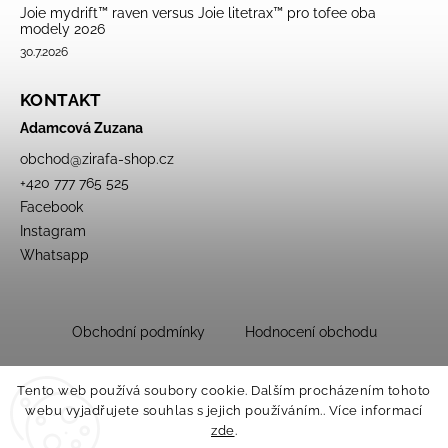
Joie mydrift™ raven versus Joie litetrax™ pro tofee oba
modely 2026
30.7.2026
KONTAKT
Adamcová Zuzana
obchod
@
zirafa-shop.cz
+420 777 765 525
Facebook
Instagram
Whatsapp
Obchodní podmínky
Hodnocení obchodu
Tento web používá soubory cookie. Dalším procházením tohoto
webu vyjadřujete souhlas s jejich používáním.. Více informací
zde
.