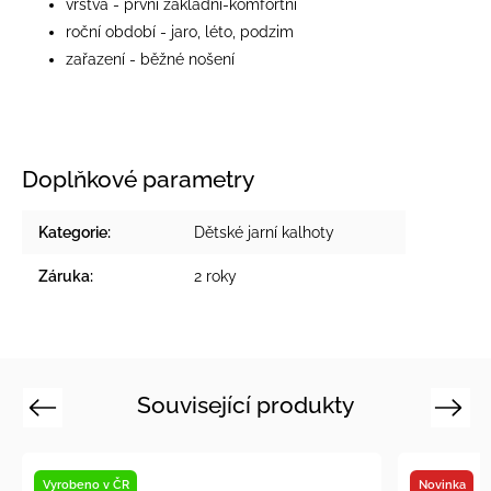
vrstva - první základní-komfortní
roční období - jaro, léto, podzim
zařazení - běžné nošení
Doplňkové parametry
Kategorie
:
Dětské jarní kalhoty
Záruka
:
2 roky
Související produkty
Previous
Next
Vyrobeno v ČR
Novinka