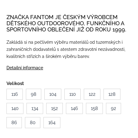
ZNAČKA FANTOM JE ČESKÝM VÝROBCEM
DĚTSKÉHO OUTDOOROVÉHO, FUNKČNÍHO A
SPORTOVNÍHO OBLEČENÍ JIŽ OD ROKU 1999.
Zakládá si na pečlivém výběru materiálů od tuzemských i
zahraničních dodavatelů s atestem zdravotní nezávadnosti,
kvalitních střizích a širokém výběru barev.
Detailní informace
Velikost
116
98
104
110
122
128
140
134
152
146
158
92
86
80
164