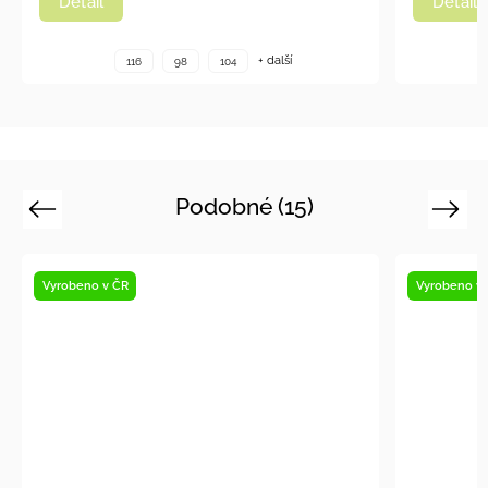
Detail
Detail
+ další
116
98
104
Podobné (15)
Previous
Next
Vyrobeno v ČR
Vyrobeno v