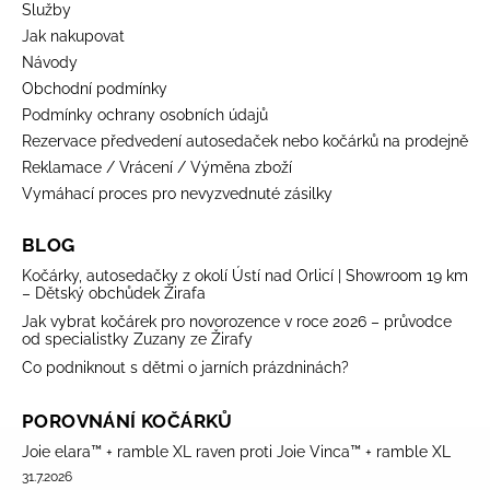
Služby
Jak nakupovat
Návody
Obchodní podmínky
Podmínky ochrany osobních údajů
Rezervace předvedení autosedaček nebo kočárků na prodejně
Reklamace / Vrácení / Výměna zboží
Vymáhací proces pro nevyzvednuté zásilky
BLOG
Kočárky, autosedačky z okolí Ústí nad Orlicí | Showroom 19 km
– Dětský obchůdek Žirafa
Jak vybrat kočárek pro novorozence v roce 2026 – průvodce
od specialistky Zuzany ze Žirafy
Co podniknout s dětmi o jarních prázdninách?
POROVNÁNÍ KOČÁRKŮ
Joie elara™ + ramble XL raven proti Joie Vinca™ + ramble XL
31.7.2026