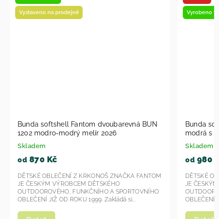
Vystaveno na prodejně
Vyrobeno v
Bunda softshell Fantom dvoubarevná BUN
Bunda sof
1202 modro-modrý melír 2026
modrá s h
Skladem
Skladem
870 Kč
980 
od
od
DĚTSKÉ OBLEČENÍ Z KRKONOŠ ZNAČKA FANTOM
DĚTSKÉ OB
JE ČESKÝM VÝROBCEM DĚTSKÉHO
JE ČESKÝ
OUTDOOROVÉHO, FUNKČNÍHO A SPORTOVNÍHO
OUTDOORO
OBLEČENÍ JIŽ OD ROKU 1999. Zakládá si...
OBLEČENÍ JI