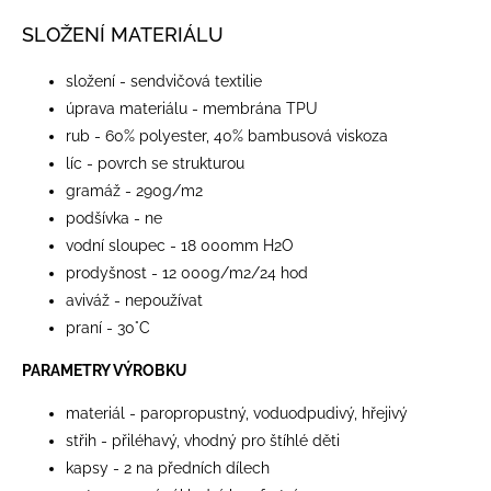
SLOŽENÍ MATERIÁLU
složení - sendvičová textilie
úprava materiálu - membrána TPU
rub - 60% polyester, 40% bambusová viskoza
líc - povrch se strukturou
gramáž - 290g/m2
podšívka - ne
vodní sloupec - 18 000mm H2O
prodyšnost - 12 000g/m2/24 hod
aviváž - nepoužívat
praní - 30°C
PARAMETRY VÝROBKU
materiál - paropropustný, voduodpudivý, hřejivý
střih - přiléhavý, vhodný pro štíhlé děti
kapsy - 2 na předních dílech