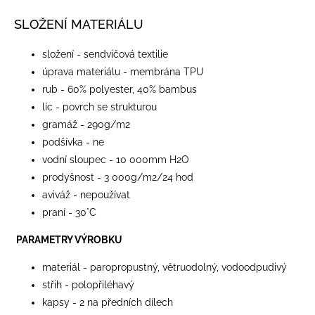
SLOŽENÍ MATERIÁLU
složení - sendvičová textilie
úprava materiálu - membrána TPU
rub - 60% polyester, 40% bambus
líc - povrch se strukturou
gramáž - 290g/m2
podšívka - ne
vodní sloupec - 10 000mm H2O
prodyšnost - 3 000g/m2/24 hod
aviváž - nepoužívat
praní - 30°C
PARAMETRY VÝROBKU
materiál - paropropustný, větruodolný, vodoodpudivý
střih - polopřiléhavý
kapsy - 2 na předních dílech