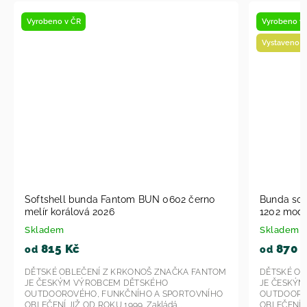
Vyrobeno v ČR
Vyrobeno v
Vystaveno n
Softshell bunda Fantom BUN 0602 černo
Bunda sof
melír korálová 2026
1202 modr
Skladem
Skladem
815 Kč
870 
od
od
DĚTSKÉ OBLEČENÍ Z KRKONOŠ ZNAČKA FANTOM
DĚTSKÉ OB
JE ČESKÝM VÝROBCEM DĚTSKÉHO
JE ČESKÝ
OUTDOOROVÉHO, FUNKČNÍHO A SPORTOVNÍHO
OUTDOORO
OBLEČENÍ JIŽ OD ROKU 1999. Zakládá...
OBLEČENÍ JI