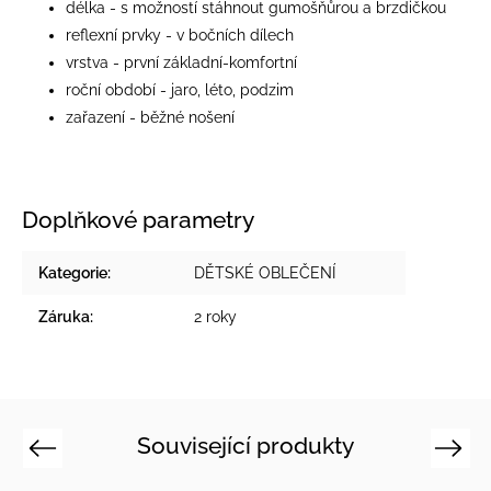
délka - s možností stáhnout gumošňůrou a brzdičkou
reflexní prvky - v bočních dílech
vrstva - první základní-komfortní
roční období - jaro, léto, podzim
zařazení - běžné nošení
Doplňkové parametry
Kategorie
:
DĚTSKÉ OBLEČENÍ
Záruka
:
2 roky
Související produkty
Previous
Next