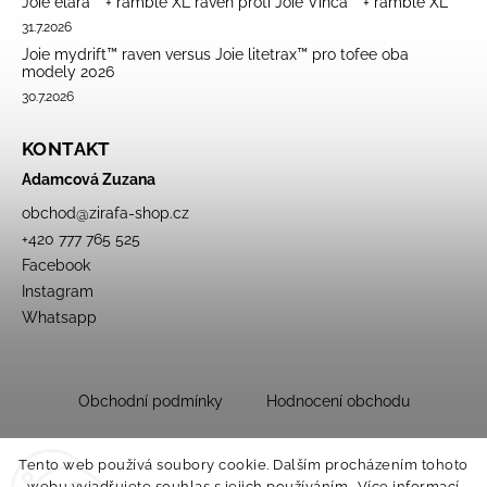
Joie elara™ + ramble XL raven proti Joie Vinca™ + ramble XL
31.7.2026
Joie mydrift™ raven versus Joie litetrax™ pro tofee oba
modely 2026
30.7.2026
KONTAKT
Adamcová Zuzana
obchod
@
zirafa-shop.cz
+420 777 765 525
Facebook
Instagram
Whatsapp
Obchodní podmínky
Hodnocení obchodu
Tento web používá soubory cookie. Dalším procházením tohoto
webu vyjadřujete souhlas s jejich používáním.. Více informací