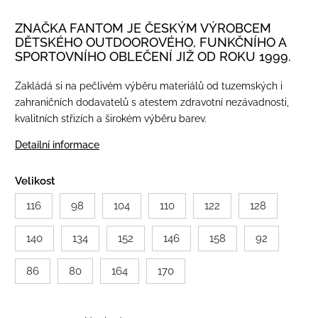
ZNAČKA FANTOM JE ČESKÝM VÝROBCEM
DĚTSKÉHO OUTDOOROVÉHO, FUNKČNÍHO A
SPORTOVNÍHO OBLEČENÍ JIŽ OD ROKU 1999.
Zakládá si na pečlivém výběru materiálů od tuzemských i
zahraničních dodavatelů s atestem zdravotní nezávadnosti,
kvalitních střizích a širokém výběru barev.
Detailní informace
Velikost
116
98
104
110
122
128
140
134
152
146
158
92
86
80
164
170