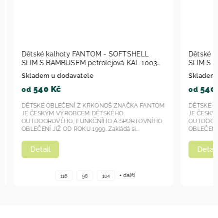
Dětské kalhoty FANTOM - SOFTSHELL
Dětské k
SLIM S BAMBUSEM petrolejová KAL 1003
SLIM S B
2023
Skladem u dodavatele
Skladem u
540 Kč
540 
od
od
DĚTSKÉ OBLEČENÍ Z KRKONOŠ ZNAČKA FANTOM
DĚTSKÉ OB
JE ČESKÝM VÝROBCEM DĚTSKÉHO
JE ČESKÝ
OUTDOOROVÉHO, FUNKČNÍHO A SPORTOVNÍHO
OUTDOORO
OBLEČENÍ JIŽ OD ROKU 1999. Zakládá si...
OBLEČENÍ JI
Detail
Detail
+ další
116
98
104