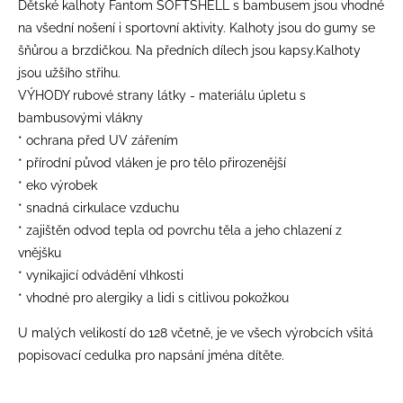
Dětské kalhoty Fantom SOFTSHELL s bambusem jsou vhodné
na všední nošení i sportovní aktivity. Kalhoty jsou do gumy se
šňůrou a brzdičkou. Na předních dílech jsou kapsy.Kalhoty
jsou užšího střihu.
VÝHODY rubové strany látky - materiálu úpletu s
bambusovými vlákny
* ochrana před UV zářením
* přírodní původ vláken je pro tělo přirozenější
* eko výrobek
* snadná cirkulace vzduchu
* zajištěn odvod tepla od povrchu těla a jeho chlazení z
vnějšku
* vynikajicí odvádění vlhkosti
* vhodné pro alergiky a lidi s citlivou pokožkou
U malých velikostí do 128 včetně, je ve všech výrobcích všitá
popisovací cedulka pro napsání jména dítěte.