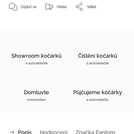
Zeptat se
Hlídat
Sdílet
Showroom kočárků
Čištění kočárků
a autosedaček
a autosedaček
Domluvte
Půjčujeme kočárky
si konzultaci
a autosedačky
Popis
Hodnocení
Značka
Fantom