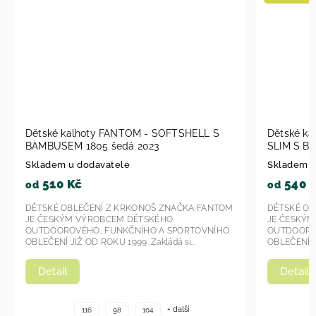
alhoty FANTOM - SOFTSHELL S
Dětské kalhoty FANTOM
M 1805 šedá 2023
SLIM S BAMBUSEM černá
u dodavatele
Skladem u dodavatele
Kč
540 Kč
od
BLEČENÍ Z KRKONOŠ ZNAČKA FANTOM
DĚTSKÉ OBLEČENÍ Z KRKO
M VÝROBCEM DĚTSKÉHO
JE ČESKÝM VÝROBCEM DĚ
VÉHO, FUNKČNÍHO A SPORTOVNÍHO
OUTDOOROVÉHO, FUNKČNÍ
IŽ OD ROKU 1999. Zakládá si...
OBLEČENÍ JIŽ OD ROKU 1999. Z
Detail
+ další
116
98
104
116
98