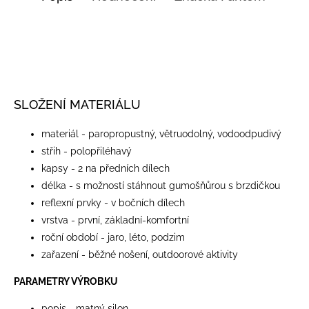
SLOŽENÍ MATERIÁLU
materiál - paropropustný, větruodolný, vodoodpudivý
střih - polopřiléhavý
kapsy - 2 na předních dílech
délka - s možností stáhnout gumošňůrou s brzdičkou
reflexní prvky - v bočních dílech
vrstva - první, základní-komfortní
roční období - jaro, léto, podzim
zařazení - běžné nošení, outdoorové aktivity
PARAMETRY VÝROBKU
popis - matný silon