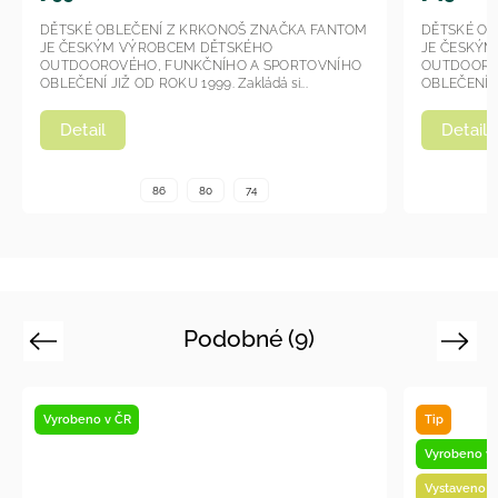
AČKA FANTOM
DĚTSKÉ OBLEČENÍ Z KRKONOŠ ZNAČKA FANTOM
JE ČESKÝM VÝROBCEM DĚTSKÉHO
PORTOVNÍHO
OUTDOOROVÉHO, FUNKČNÍHO A SPORTOVNÍHO
si...
OBLEČENÍ JIŽ OD ROKU 1999. Zakládá si...
Detail
86
80
74
Podobné (9)
Previous
Next
 ČR
Tip
Vyrobeno v ČR
Vystaveno na prodejně