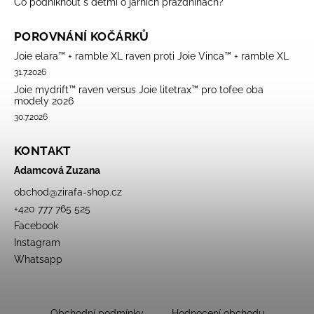
Co podniknout s dětmi o jarních prázdninách?
POROVNÁNÍ KOČÁRKŮ
Joie elara™ + ramble XL raven proti Joie Vinca™ + ramble XL
31.7.2026
Joie mydrift™ raven versus Joie litetrax™ pro tofee oba
modely 2026
30.7.2026
KONTAKT
Adamcová Zuzana
obchod
@
zirafa-shop.cz
+420 777 765 525
Facebook
Instagram
Whatsapp
Obchodní podmínky
Hodnocení obchodu