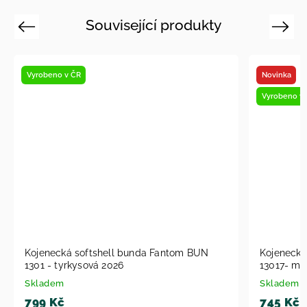
Související produkty
Previous
Next
Novinka
Vyrobeno v ČR
ntom BUN
Kojenecká softshell bunda Fantom BUN
13017- modrá s reflexním potiskem -
srdíčka 2026
Skladem
745 Kč