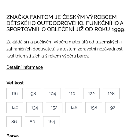
ZNAČKA FANTOM JE ČESKÝM VÝROBCEM
DĚTSKÉHO OUTDOOROVÉHO, FUNKČNÍHO A
SPORTOVNÍHO OBLEČENÍ JIŽ OD ROKU 1999.
Zakládá si na pečlivém výběru materiálů od tuzemských i
zahraničních dodavatelů s atestem zdravotní nezávadnosti,
kvalitních střizích a širokém výběru barev.
Detailní informace
Velikost
116
98
104
110
122
128
140
134
152
146
158
92
86
80
164
Barva