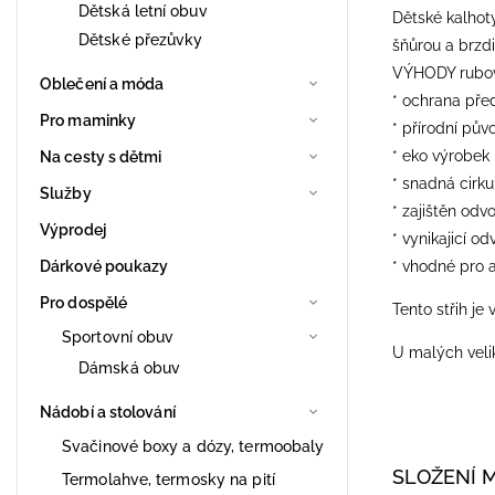
Dětská letní obuv
Dětské kalhot
Dětské přezůvky
šňůrou a brzdi
VÝHODY rubové
Oblečení a móda
* ochrana pře
Pro maminky
* přírodní pův
* eko výrobek
Na cesty s dětmi
* snadná cirk
Služby
* zajištěn odv
Výprodej
* vynikajicí od
Dárkové poukazy
* vhodné pro a
Pro dospělé
Tento střih je 
Sportovní obuv
​U malých veli
Dámská obuv
Nádobí a stolování
Svačinové boxy a dózy, termoobaly
SLOŽENÍ 
Termolahve, termosky na pití