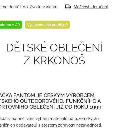
me doručit do:
Zvolte variantu
Možnosti doručení
obeno v ČR
Vystaveno na prodejně
DĚTSKÉ OBLEČENÍ
Z KRKONOŠ
AČKA FANTOM JE ČESKÝM VÝROBCEM
TSKÉHO OUTDOOROVÉHO, FUNKČNÍHO A
ORTOVNÍHO OBLEČENÍ JIŽ OD ROKU 1999.
ádá si na pečlivém výběru materiálů od tuzemských i
aničních dodavatelů s atestem zdravotní nezávadnosti,