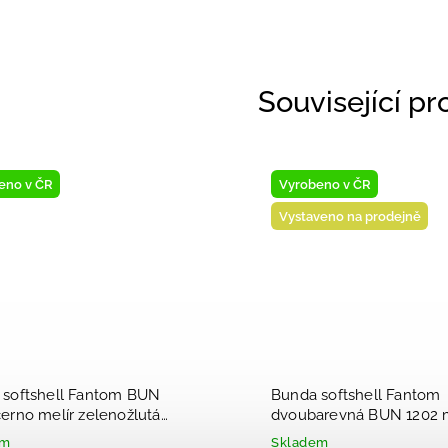
Související p
eno v ČR
Vyrobeno v ČR
Vystaveno na prodejně
 softshell Fantom BUN
Bunda softshell Fantom
erno melír zelenožlutá
dvoubarevná BUN 1202 
modrý melír 2026
em
Skladem