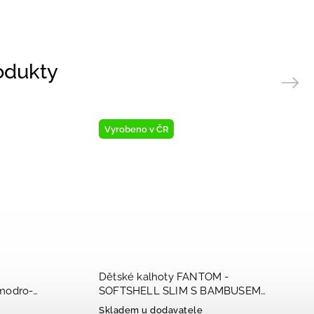
rodukty
Next
Vyrobeno v ČR
Dětské kalhoty FANTOM -
modro-
SOFTSHELL SLIM S BAMBUSEM
růžová KAL 1004 2023
Skladem u dodavatele