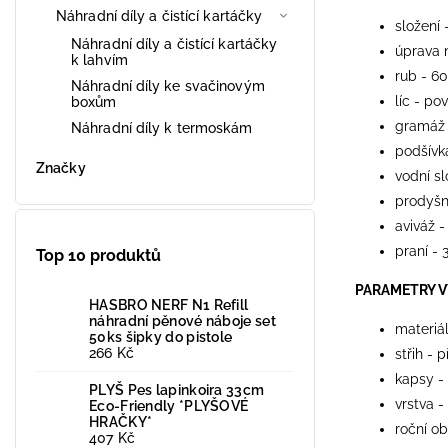
Náhradní díly a čistící kartáčky
složení 
Náhradní díly a čistící kartáčky
úprava 
k lahvím
rub - 6
Náhradní díly ke svačinovým
líc - po
boxům
gramáž
Náhradní díly k termoskám
podšívk
Značky
vodní s
prodyšn
aviváž -
praní - 
Top 10 produktů
PARAMETRY 
HASBRO NERF N1 Refill
náhradní pěnové náboje set
materiá
50ks šipky do pistole
266 Kč
střih - 
kapsy -
PLYŠ Pes lapinkoira 33cm
vrstva -
Eco-Friendly *PLYŠOVÉ
HRAČKY*
roční ob
407 Kč