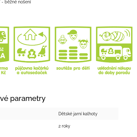
í - běžné nošení
vé parametry
Dětské jarní kalhoty
2 roky