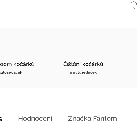
oom kočárků
Čištění kočárků
autosedaček
a autosedaček
Hodnocení
Značka
Fantom
s