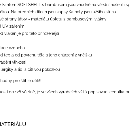
y Fantom SOFTSHELL s bambusem jsou vhodné na všední nošení i spor
čkou. Na předních dílech jsou kapsy.Kalhoty jsou užšího střihu.
 strany látky - materiálu úpletu s bambusovými vlákny
d UV zářením
od vláken je pro tělo přirozenější
ulace vzduchu
od tepla od povrchu těla a jeho chlazení z vnějšku
vádění vlhkosti
lergiky a lidi s citlivou pokožkou
vhodný pro štíhlé děti!!!
kostí do 128 včetně, je ve všech výrobcích všitá popisovací cedulka p
MATERIÁLU