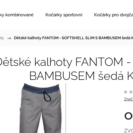
ky kombinované
Kočárky sportovní
Kočárky pro dvojč
oty
/
Dětské kalhoty FANTOM - SOFTSHELL SLIM S BAMBUSEM šedá K
Dětské kalhoty FANTOM 
BAMBUSEM šedá K
Znač
ZV