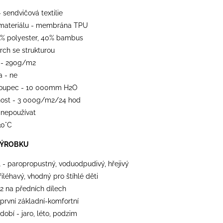
- sendvičová textilie
materiálu - membrána TPU
0% polyester, 40% bambus
vrch se strukturou
 - 290g/m2
a - ne
loupec - 10 000mm H2O
ost - 3 000g/m2/24 hod
 nepoužívat
30°C
VÝROBKU
l - paropropustný, voduodpudivý, hřejivý
přiléhavý, vhodný pro štíhlé děti
 2 na předních dílech
 první základní-komfortní
dobí - jaro, léto, podzim