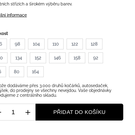
itních střizích a širokém výběru barev.
ilní informace
kost
6
98
104
110
122
128
40
134
152
146
158
92
6
80
164
ože dodáváme přes 3.000 druhů kočárků, autosedaček,
ýlek, do prodejny se všechny nevejdou. Vaše objednávky
dujeme z centrálního skladu.
PŘIDAT DO KOŠÍKU