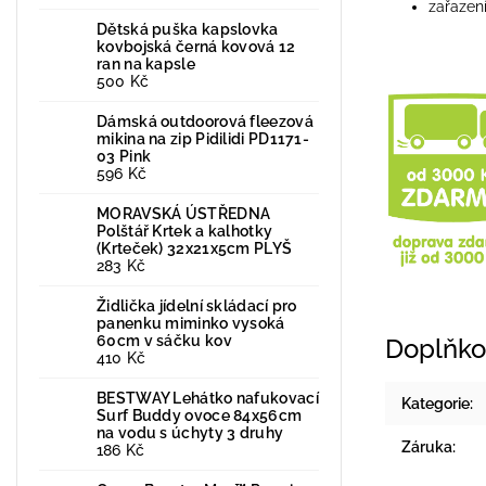
zařazen
Dětská puška kapslovka
kovbojská černá kovová 12
ran na kapsle
500 Kč
Dámská outdoorová fleezová
mikina na zip Pidilidi PD1171-
03 Pink
596 Kč
MORAVSKÁ ÚSTŘEDNA
Polštář Krtek a kalhotky
(Krteček) 32x21x5cm PLYŠ
283 Kč
Židlička jídelní skládací pro
panenku miminko vysoká
60cm v sáčku kov
Doplňko
410 Kč
BESTWAY Lehátko nafukovací
Kategorie
:
Surf Buddy ovoce 84x56cm
na vodu s úchyty 3 druhy
Záruka
:
186 Kč