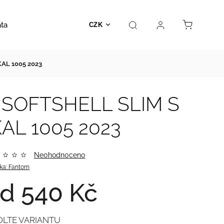
ata
Autosedačky
Hračky
Prodejna
Kontakt
CZK
AL 1005 2023
- SOFTSHELL SLIM S
AL 1005 2023
Neohodnoceno
ka:
Fantom
od
540 Kč
OLTE VARIANTU