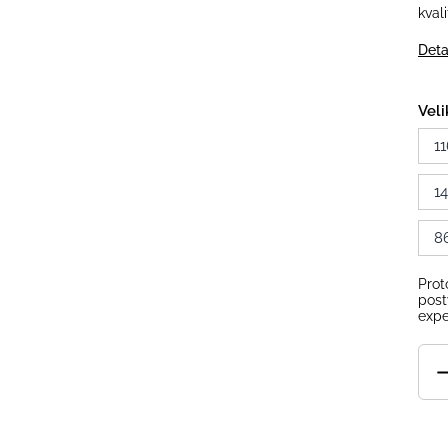
kval
Deta
Veli
11
1
8
Prot
post
expe