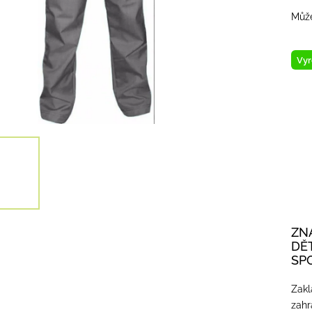
Může
Vyr
ZN
DĚ
SP
Zakl
zahr