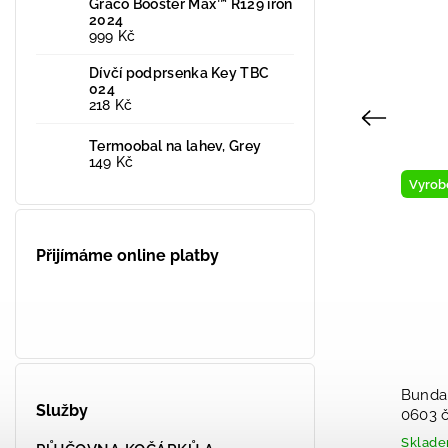
Graco Booster Max™ R129 iron
2024
999 Kč
Dívčí podprsenka Key TBC
024
218 Kč
Previous
Termoobal na lahev, Grey
149 Kč
Vyrobeno v ČR
Vyrob
Přijímáme online platby
Bunda softshell Fantom BUN 1211
Bunda
Služby
černo-šedá 2026
0603 č
2026
Skladem
Sklad