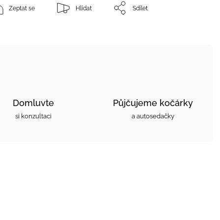
Zeptat se
Hlídat
Sdílet
Domluvte
Půjčujeme kočárky
si konzultaci
a autosedačky