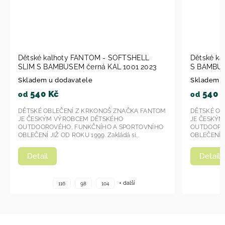
ELL
Dětské kalhoty Fantom - SOFTSHELL SLIM
 2023
S BAMBUSEM KAL 1007 - modrá 2023
Skladem u dodavatele
540 Kč
od
A FANTOM
DĚTSKÉ OBLEČENÍ Z KRKONOŠ ZNAČKA FANTOM
JE ČESKÝM VÝROBCEM DĚTSKÉHO
TOVNÍHO
OUTDOOROVÉHO, FUNKČNÍHO A SPORTOVNÍHO
.
OBLEČENÍ JIŽ OD ROKU 1999. Zakládá si...
Detail
+ další
116
98
104