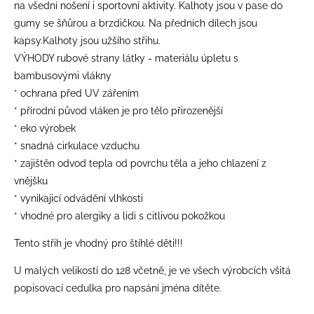
na všední nošení i sportovní aktivity. Kalhoty jsou v pase do
gumy se šňůrou a brzdičkou. Na předních dílech jsou
kapsy.Kalhoty jsou užšího střihu.
VÝHODY rubové strany látky - materiálu úpletu s
bambusovými vlákny
* ochrana před UV zářením
* přírodní původ vláken je pro tělo přirozenější
* eko výrobek
* snadná cirkulace vzduchu
* zajištěn odvod tepla od povrchu těla a jeho chlazení z
vnějšku
* vynikajicí odvádění vlhkosti
* vhodné pro alergiky a lidi s citlivou pokožkou
Tento střih je vhodný pro štíhlé děti!!!
​U malých velikostí do 128 včetně, je ve všech výrobcích všitá
popisovací cedulka pro napsání jména dítěte.