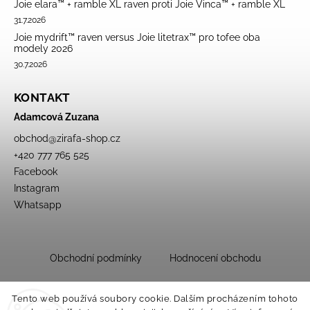
Joie elara™ + ramble XL raven proti Joie Vinca™ + ramble XL
31.7.2026
Joie mydrift™ raven versus Joie litetrax™ pro tofee oba
modely 2026
30.7.2026
KONTAKT
Adamcová Zuzana
obchod
@
zirafa-shop.cz
+420 777 765 525
Facebook
Instagram
Whatsapp
Obchodní podmínky
Hodnocení obchodu
Tento web používá soubory cookie. Dalším procházením tohoto