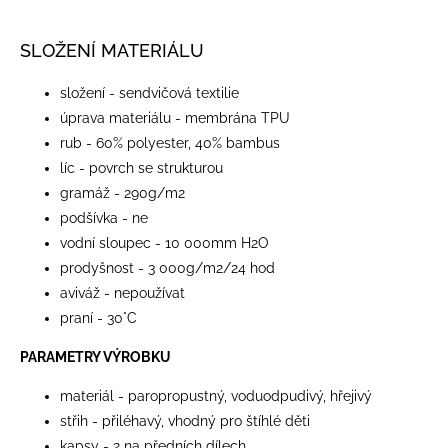
SLOŽENÍ MATERIÁLU
složení - sendvičová textilie
úprava materiálu - membrána TPU
rub - 60% polyester, 40% bambus
líc - povrch se strukturou
gramáž - 290g/m2
podšívka - ne
vodní sloupec - 10 000mm H2O
prodyšnost - 3 000g/m2/24 hod
aviváž - nepoužívat
praní - 30°C
PARAMETRY VÝROBKU
materiál - paropropustný, voduodpudivý, hřejivý
střih - přiléhavý, vhodný pro štíhlé děti
kapsy - 2 na předních dílech