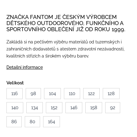
ZNAČKA FANTOM JE ČESKÝM VÝROBCEM
DĚTSKÉHO OUTDOOROVÉHO, FUNKČNÍHO A
SPORTOVNÍHO OBLEČENÍ JIŽ OD ROKU 1999.
Zakládá si na pečlivém výběru materiálů od tuzemských i
zahraničních dodavatelů s atestem zdravotní nezávadnosti,
kvalitních střizích a širokém výběru barev.
Detailní informace
Velikost
116
98
104
110
122
128
140
134
152
146
158
92
86
80
164