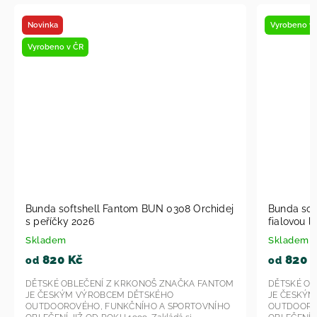
Vyrobeno v ČR
Vyrobeno v
Bunda softshell Fantom BUN 1607 Peříčka s
Dětské k
fialovou lemovkou 2026
SLIM S B
Skladem
Skladem u
820 Kč
540 
od
od
DĚTSKÉ OBLEČENÍ Z KRKONOŠ ZNAČKA FANTOM
DĚTSKÉ OB
JE ČESKÝM VÝROBCEM DĚTSKÉHO
JE ČESKÝ
OUTDOOROVÉHO, FUNKČNÍHO A SPORTOVNÍHO
OUTDOORO