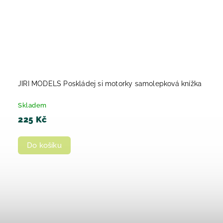
JIRI MODELS Poskládej si motorky samolepková knížka
Skladem
225 Kč
Do košíku