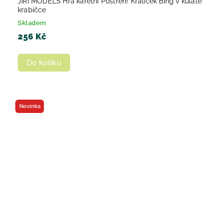
JIRI MODELS Hra karetní Postřeh! Králíček Bing v kulaté
krabičce
Skladem
256 Kč
Do košíku
Novinka