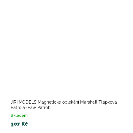
JIRI MODELS Magnetické oblékání Marshall Tlapková
Patrola (Paw Patrol)
Skladem
307 Kč