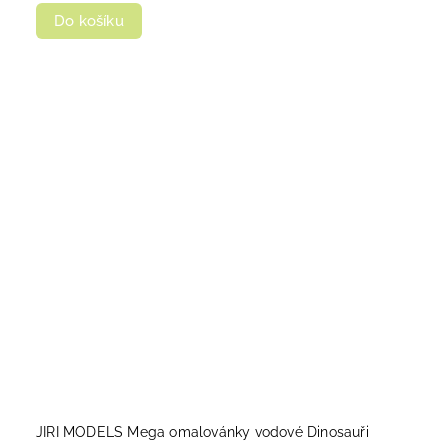
Do košíku
JIRI MODELS Mega omalovánky vodové Dinosauři