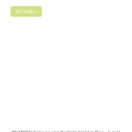
Do košíku