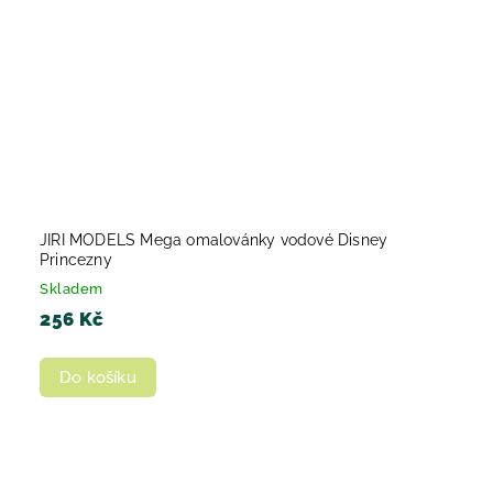
JIRI MODELS Mega omalovánky vodové Disney
Princezny
Skladem
256 Kč
Do košíku