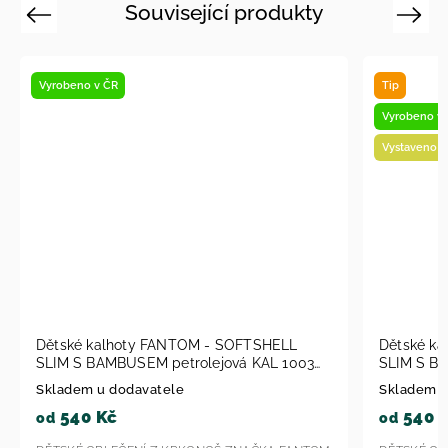
Související produkty
Previous
Next
Tip
Novin
Vyrobeno v ČR
Vyrob
Vystaveno na prodejně
Dětské kalhoty FANTOM - SOFTSHELL
Děts
3
SLIM S BAMBUSEM černá KAL 1001 2023
S BA
Skladem u dodavatele
Skla
540 Kč
5
od
od