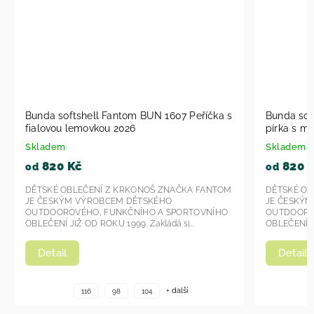
 Peříčka s
Bunda softshell Fantom BUN 0306 Větší
pírka s modrou lemovkou 2026
Skladem
820 Kč
od
KA FANTOM
DĚTSKÉ OBLEČENÍ Z KRKONOŠ ZNAČKA FANTOM
JE ČESKÝM VÝROBCEM DĚTSKÉHO
RTOVNÍHO
OUTDOOROVÉHO, FUNKČNÍHO A SPORTOVNÍHO
...
OBLEČENÍ JIŽ OD ROKU 1999. Zakládá si...
Detail
í
+ další
116
98
104