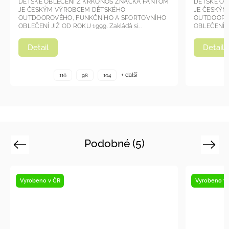
TOM
DĚTSKÉ OBLEČENÍ Z KRKONOŠ ZNAČKA FANTOM
DĚTS
JE ČESKÝM VÝROBCEM DĚTSKÉHO
JE Č
HO
OUTDOOROVÉHO, FUNKČNÍHO A SPORTOVNÍHO
OUTD
OBLEČENÍ JIŽ OD ROKU 1999. Zakládá si...
OBLEČE
Detail
De
+ další
116
98
104
Podobné (5)
Previous
Next
Vyrobeno v ČR