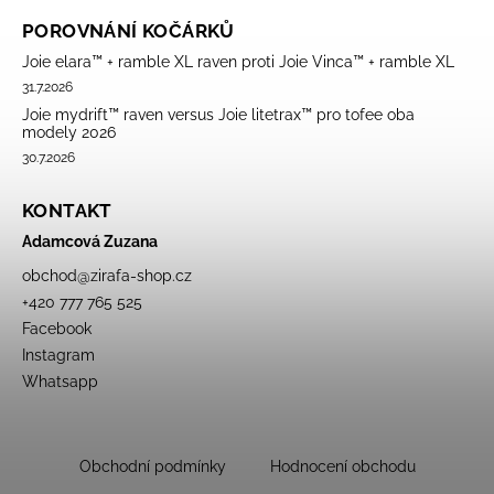
POROVNÁNÍ KOČÁRKŮ
Joie elara™ + ramble XL raven proti Joie Vinca™ + ramble XL
31.7.2026
Joie mydrift™ raven versus Joie litetrax™ pro tofee oba
modely 2026
30.7.2026
KONTAKT
Adamcová Zuzana
obchod
@
zirafa-shop.cz
+420 777 765 525
Facebook
Instagram
Whatsapp
Obchodní podmínky
Hodnocení obchodu