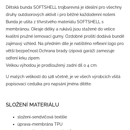
Dětská bunda SOFTSHELL trojbarevná je ideální pro všechny
druhy outdoorových aktivit i pro běžné každodenní nošení.
Bunda je ušita z třívrstvého materiálu SOFTSHELL s
membránou. Okraje délky a rukávů jsou stažené do velice
kvalitní pružné lemovací gumy. Ozdobné prošití dodává bundě
zajímavý vzhled. Na předním díle je natištěno reflexní logo pro
větší bezpečnost.Ochrana brady (zipová garáž) zamezuje
odření krku zipem.
Velkou výhodou je prodloužený zadní díl o 4 cm.
U malých velikostí do 128 včetně, je ve všech výrobcích všitá
popisovací cedulka pro napsání jména dítěte.
SLOŽENÍ MATERIÁLU
složení-sendvičová textilie
úprava-membrána TPU