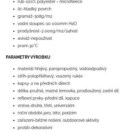
rub-100% polyester = microfleece
líc-hladký povrch
gramáž-308g/m2
vodní sloupec-10 000mm H2O
prodyšnost-3 000g/m2/24hod
aviváž-nepoužívat
praní-30°C
PARAMETRY VÝROBKU
materiál hřejivý, paropropustný, vodoodpudivý
střih-polopřiléhavý, vsazený rukáv
kapsy-2 na předních dílech
délka-pružná, matná lemovka, prodloužený zadní díl
reflexní prvky-přední díl, kapuce
vrstva-druhá, třetí, universální
roční období-jaro, léto, podzim
zařazení-běžné nošení, outdoorové aktivity
prošití-dekorativní