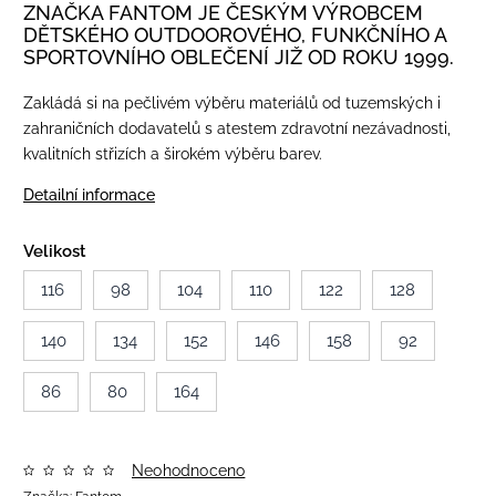
ZNAČKA FANTOM JE ČESKÝM VÝROBCEM
DĚTSKÉHO OUTDOOROVÉHO, FUNKČNÍHO A
SPORTOVNÍHO OBLEČENÍ JIŽ OD ROKU 1999.
Zakládá si na pečlivém výběru materiálů od tuzemských i
zahraničních dodavatelů s atestem zdravotní nezávadnosti,
kvalitních střizích a širokém výběru barev.
Detailní informace
Velikost
116
98
104
110
122
128
140
134
152
146
158
92
86
80
164
Neohodnoceno