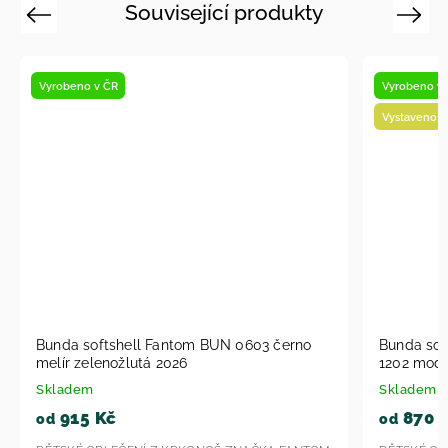
Související produkty
Previous
Next
Vyrobeno v ČR
Vyrobeno v
Vystaveno n
Bunda softshell Fantom BUN 0603 černo
Bunda sof
melír zelenožlutá 2026
1202 modr
Skladem
Skladem
915 Kč
870 
od
od