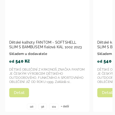
Dětské kalhoty FANTOM - SOFTSHELL
Dětské k
SLIM S BAMBUSEM fialová KAL 1002 2023
SLIM S B
2023
Skladem u dodavatele
Skladem u
540 Kč
540 
od
od
DĚTSKÉ OBLEČENÍ Z KRKONOŠ ZNAČKA FANTOM
DĚTSKÉ OB
JE ČESKÝM VÝROBCEM DĚTSKÉHO
JE ČESKÝ
OUTDOOROVÉHO, FUNKČNÍHO A SPORTOVNÍHO
OUTDOORO
OBLEČENÍ JIŽ OD ROKU 1999. Zakládá si...
OBLEČENÍ JI
Detail
Detail
+ další
116
98
104