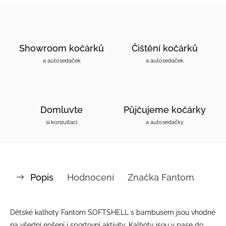
Showroom kočárků
Čištění kočárků
a autosedaček
a autosedaček
Domluvte
Půjčujeme kočárky
si konzultaci
a autosedačky
Popis
Hodnocení
Značka
Fantom
Dětské kalhoty Fantom SOFTSHELL s bambusem jsou vhodné
na všední nošení i sportovní aktivity. Kalhoty jsou v pase do