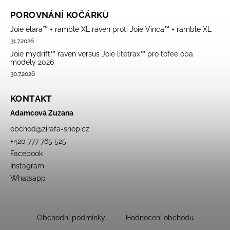
POROVNÁNÍ KOČÁRKŮ
Joie elara™ + ramble XL raven proti Joie Vinca™ + ramble XL
31.7.2026
Joie mydrift™ raven versus Joie litetrax™ pro tofee oba
modely 2026
30.7.2026
KONTAKT
Adamcová Zuzana
obchod
@
zirafa-shop.cz
+420 777 765 525
Facebook
Instagram
Whatsapp
Obchodní podmínky
Hodnocení obchodu