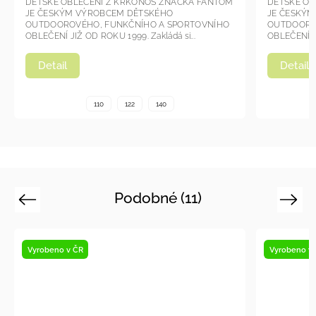
DĚTSKÉ OBLEČENÍ Z KRKONOŠ ZNAČKA FANTOM
DĚTSKÉ OB
JE ČESKÝM VÝROBCEM DĚTSKÉHO
JE ČESKÝ
OUTDOOROVÉHO, FUNKČNÍHO A SPORTOVNÍHO
OUTDOORO
OBLEČENÍ JIŽ OD ROKU 1999. Zakládá si...
OBLEČENÍ JI
Detail
Detail
110
122
140
Podobné (11)
Previous
Next
Vyrobeno v ČR
Vyrobeno v