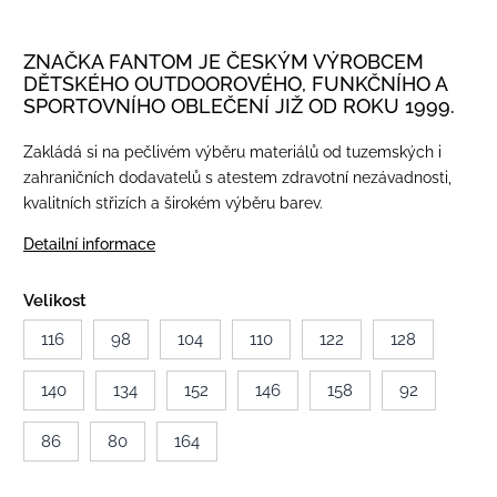
ZNAČKA FANTOM JE ČESKÝM VÝROBCEM
DĚTSKÉHO OUTDOOROVÉHO, FUNKČNÍHO A
SPORTOVNÍHO OBLEČENÍ JIŽ OD ROKU 1999.
Zakládá si na pečlivém výběru materiálů od tuzemských i
zahraničních dodavatelů s atestem zdravotní nezávadnosti,
kvalitních střizích a širokém výběru barev.
Detailní informace
Velikost
116
98
104
110
122
128
140
134
152
146
158
92
86
80
164