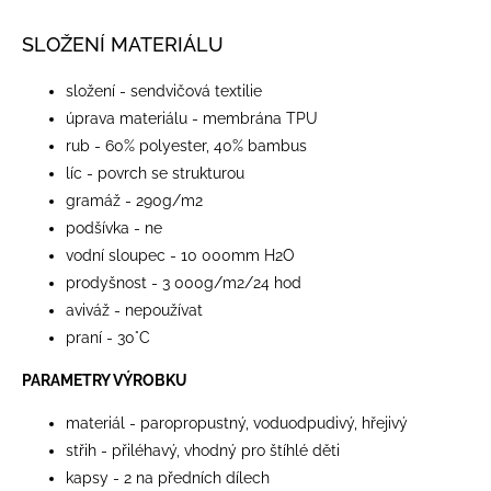
SLOŽENÍ MATERIÁLU
složení - sendvičová textilie
úprava materiálu - membrána TPU
rub - 60% polyester, 40% bambus
líc - povrch se strukturou
gramáž - 290g/m2
podšívka - ne
vodní sloupec - 10 000mm H2O
prodyšnost - 3 000g/m2/24 hod
aviváž - nepoužívat
praní - 30°C
PARAMETRY VÝROBKU
materiál - paropropustný, voduodpudivý, hřejivý
střih - přiléhavý, vhodný pro štíhlé děti
kapsy - 2 na předních dílech