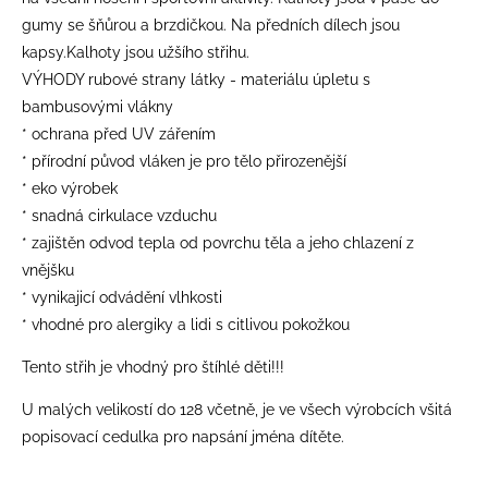
gumy se šňůrou a brzdičkou. Na předních dílech jsou
kapsy.Kalhoty jsou užšího střihu.
VÝHODY rubové strany látky - materiálu úpletu s
bambusovými vlákny
* ochrana před UV zářením
* přírodní původ vláken je pro tělo přirozenější
* eko výrobek
* snadná cirkulace vzduchu
* zajištěn odvod tepla od povrchu těla a jeho chlazení z
vnějšku
* vynikajicí odvádění vlhkosti
* vhodné pro alergiky a lidi s citlivou pokožkou
Tento střih je vhodný pro štíhlé děti!!!
​U malých velikostí do 128 včetně, je ve všech výrobcích všitá
popisovací cedulka pro napsání jména dítěte.