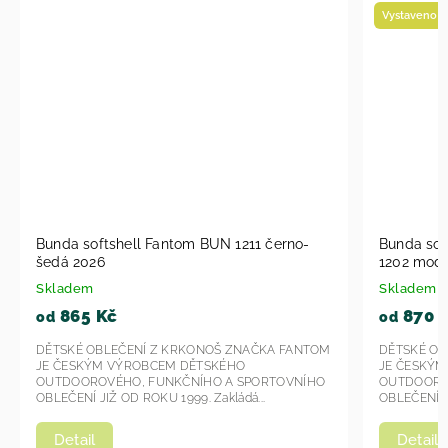
Vystaveno na prodejně
Vyroben
Bunda softshell Fantom dvoubarevná BUN
Bunda 
1202 modro-modrý melír 2026
modrá 
Skladem
Sklad
870 Kč
98
od
od
OM
DĚTSKÉ OBLEČENÍ Z KRKONOŠ ZNAČKA FANTOM
DĚTSKÉ
JE ČESKÝM VÝROBCEM DĚTSKÉHO
JE ČES
O
OUTDOOROVÉHO, FUNKČNÍHO A SPORTOVNÍHO
OUTDOO
OBLEČENÍ JIŽ OD ROKU 1999. Zakládá si...
OBLEČENÍ
Detail
Deta