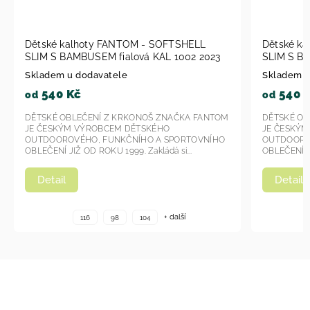
SOFTSHELL
Dětské kalhoty FANTOM - SOFTSHELL
AL 1002 2023
SLIM S BAMBUSEM petrolejová KAL 1003
2023
Skladem u dodavatele
540 Kč
od
ZNAČKA FANTOM
DĚTSKÉ OBLEČENÍ Z KRKONOŠ ZNAČKA FANTOM
HO
JE ČESKÝM VÝROBCEM DĚTSKÉHO
 SPORTOVNÍHO
OUTDOOROVÉHO, FUNKČNÍHO A SPORTOVNÍHO
dá si...
OBLEČENÍ JIŽ OD ROKU 1999. Zakládá si...
Detail
+ další
+ další
116
98
104