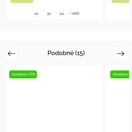
+ další
116
98
104
Podobné (15)
Previous
Next
Vyrobeno v ČR