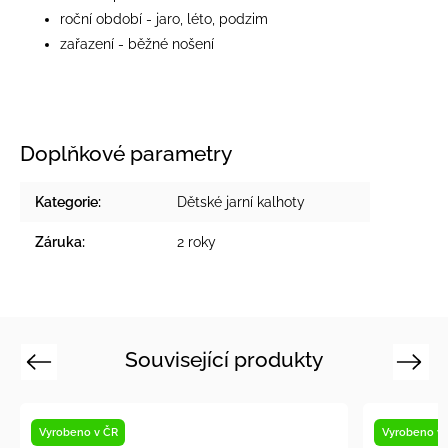
roční období - jaro, léto, podzim
zařazení - běžné nošení
Doplňkové parametry
Kategorie
:
Dětské jarní kalhoty
Záruka
:
2 roky
Související produkty
Previous
Next
Vyrobeno v ČR
Novinka