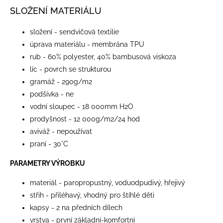
SLOŽENÍ MATERIÁLU
složení - sendvičová textilie
úprava materiálu - membrána TPU
rub - 60% polyester, 40% bambusová viskoza
líc - povrch se strukturou
gramáž - 290g/m2
podšívka - ne
vodní sloupec - 18 000mm H2O
prodyšnost - 12 000g/m2/24 hod
aviváž - nepoužívat
praní - 30°C
PARAMETRY VÝROBKU
materiál - paropropustný, voduodpudivý, hřejivý
střih - přiléhavý, vhodný pro štíhlé děti
kapsy - 2 na předních dílech
vrstva - první základní-komfortní