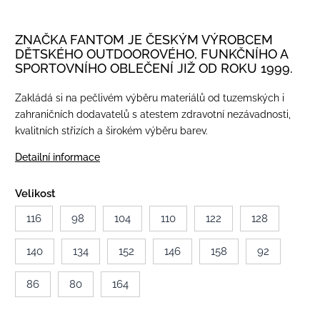
ZNAČKA FANTOM JE ČESKÝM VÝROBCEM
DĚTSKÉHO OUTDOOROVÉHO, FUNKČNÍHO A
SPORTOVNÍHO OBLEČENÍ JIŽ OD ROKU 1999.
Zakládá si na pečlivém výběru materiálů od tuzemských i
zahraničních dodavatelů s atestem zdravotní nezávadnosti,
kvalitních střizích a širokém výběru barev.
Detailní informace
Velikost
116
98
104
110
122
128
140
134
152
146
158
92
86
80
164