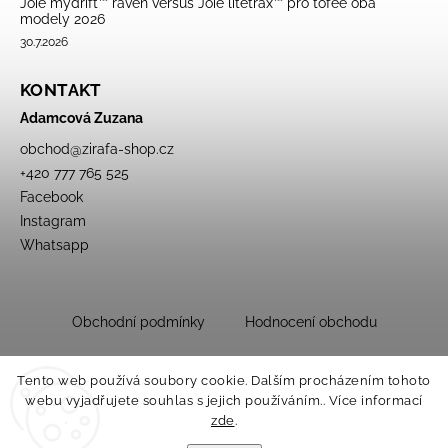
Joie mydrift™ raven versus Joie litetrax™ pro tofee oba
modely 2026
30.7.2026
KONTAKT
Adamcová Zuzana
obchod
@
zirafa-shop.cz
+420 777 765 525
Facebook
Instagram
Whatsapp
Obchodní podmínky
Hodnocení obchodu
Tento web používá soubory cookie. Dalším procházením tohoto
webu vyjadřujete souhlas s jejich používáním.. Více informací
zde
.