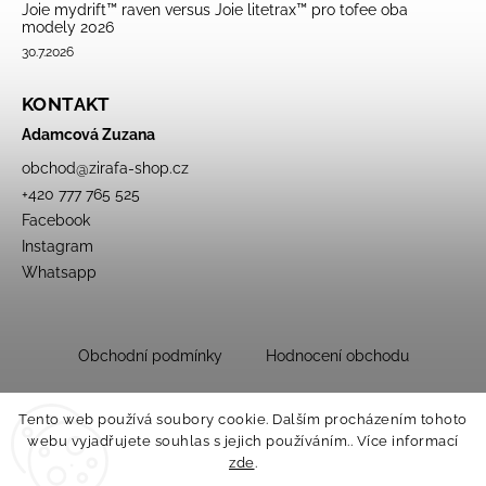
Joie mydrift™ raven versus Joie litetrax™ pro tofee oba
modely 2026
30.7.2026
KONTAKT
Adamcová Zuzana
obchod
@
zirafa-shop.cz
+420 777 765 525
Facebook
Instagram
Whatsapp
Obchodní podmínky
Hodnocení obchodu
Tento web používá soubory cookie. Dalším procházením tohoto
webu vyjadřujete souhlas s jejich používáním.. Více informací
zde
.