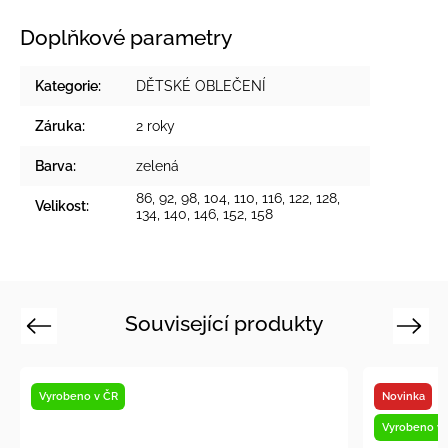
Doplňkové parametry
Kategorie
:
DĚTSKÉ OBLEČENÍ
Záruka
:
2 roky
Barva
:
zelená
86, 92, 98, 104, 110, 116, 122, 128,
Velikost
:
134, 140, 146, 152, 158
Související produkty
Previous
Next
Novinka
Vyr
Vyrobeno v ČR