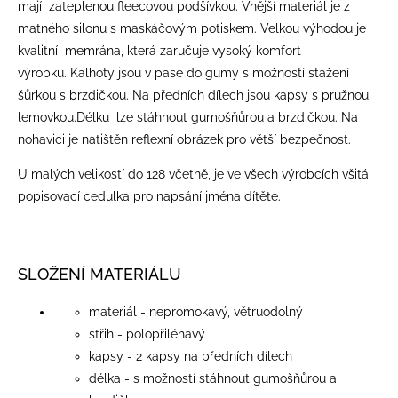
mají zateplenou fleecovou podšívkou. Vnější materiál je z
matného silonu s maskáčovým potiskem.
Velkou výhodou je
kvalitní memrána, která zaručuje vysoký komfort
výrobku.
Kalhoty jsou v pase do gumy s možností stažení
šůrkou s brzdičkou. Na předních dílech jsou kapsy s pružnou
lemovkou.Délku lze stáhnout gumošňůrou a brzdičkou. Na
nohavici je natištěn reflexní obrázek pro větší bezpečnost.
U malých velikostí do 128 včetně, je ve všech výrobcích všitá
popisovací cedulka pro napsání jména dítěte.
SLOŽENÍ MATERIÁLU
materiál - nepromokavý, větruodolný
střih - polopřiléhavý
kapsy - 2 kapsy na předních dílech
délka - s možností stáhnout gumošňůrou a