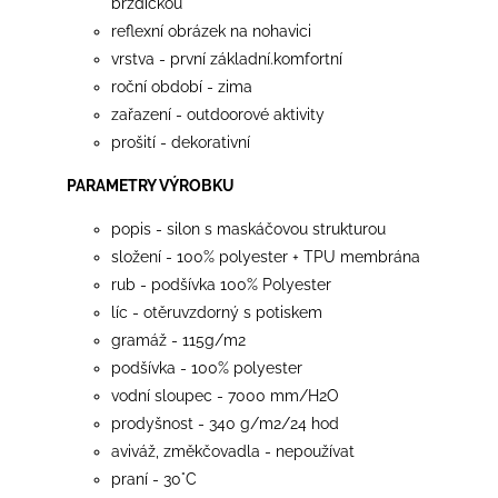
brzdičkou
reflexní obrázek na nohavici
vrstva - první základní.komfortní
roční období - zima
zařazení - outdoorové aktivity
prošití - dekorativní
PARAMETRY VÝROBKU
popis - silon s maskáčovou strukturou
složení - 100% polyester + TPU membrána
rub - podšívka 100% Polyester
líc - otěruvzdorný s potiskem
gramáž - 115g/m2
podšívka - 100% polyester
vodní sloupec - 7000 mm/H2O
prodyšnost - 340 g/m2/24 hod
aviváž, změkčovadla - nepoužívat
praní - 30°C