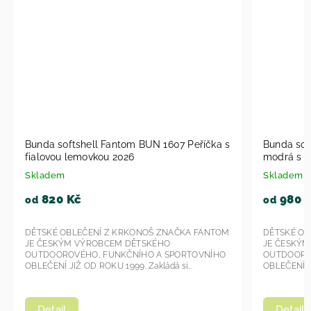
čka s
Bunda softshell Fantom BUN 0306 Tmavě
Bu
modrá s hvězdičkami 2026
pí
Skladem
Sk
980 Kč
od
od
ANTOM
DĚTSKÉ OBLEČENÍ Z KRKONOŠ ZNAČKA FANTOM
DĚ
JE ČESKÝM VÝROBCEM DĚTSKÉHO
JE
NÍHO
OUTDOOROVÉHO, FUNKČNÍHO A SPORTOVNÍHO
OU
OBLEČENÍ JIŽ OD ROKU 1999. Zakládá si...
OBL
Detail