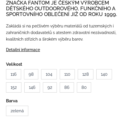
ZNAČKA FANTOM JE ČESKÝM VÝROBCEM
DĚTSKÉHO OUTDOOROVÉHO, FUNKČNÍHO A
SPORTOVNÍHO OBLEČENÍ JIŽ OD ROKU 1999.
Zakládá si na pečlivém výběru materiálů od tuzemských i
zahraničních dodavatelů s atestem zdravotní nezávadnosti,
kvalitních střizích a širokém výběru barev.
Detailní informace
Velikost
116
98
104
110
128
140
152
146
92
86
80
Barva
zelená