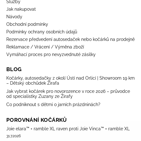
Služby
Jak nakupovat
Návody
Obchodní podmínky
Podmínky ochrany osobních údajů
Rezervace předvedení autosedaček nebo kočárků na prodejně
Reklamace / Vrácení / Výměna zboží
Vymáhací proces pro nevyzvednuté zásilky
BLOG
Kočárky, autosedačky z okolí Ústí nad Orlicí | Showroom 19 km
– Dětský obchůdek Žirafa
Jak vybrat kočárek pro novorozence v roce 2026 – průvodce
od specialistky Zuzany ze Žirafy
Co podniknout s dětmi o jarních prázdninách?
POROVNÁNÍ KOČÁRKŮ
Joie elara™ + ramble XL raven proti Joie Vinca™ + ramble XL
31.7.2026