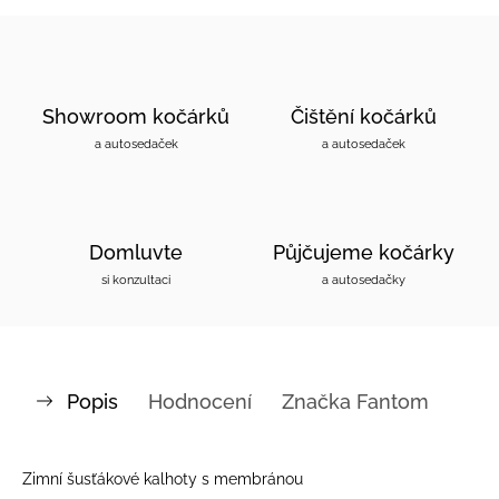
Showroom kočárků
Čištění kočárků
a autosedaček
a autosedaček
Domluvte
Půjčujeme kočárky
si konzultaci
a autosedačky
Popis
Hodnocení
Značka
Fantom
Zimní šusťákové kalhoty s membránou