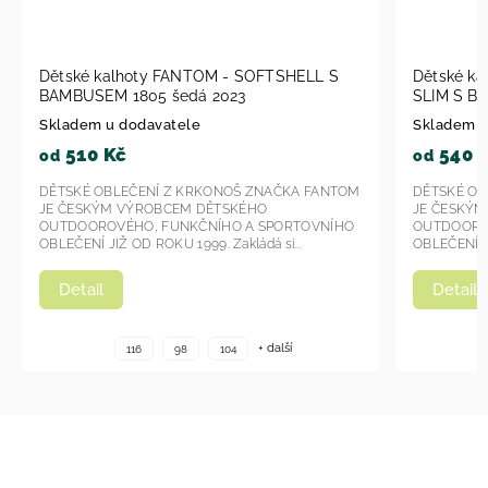
alhoty FANTOM - SOFTSHELL S
Dětské kalhoty FANTOM
M 1805 šedá 2023
SLIM S BAMBUSEM černá
u dodavatele
Skladem u dodavatele
Kč
540 Kč
od
BLEČENÍ Z KRKONOŠ ZNAČKA FANTOM
DĚTSKÉ OBLEČENÍ Z KRKO
M VÝROBCEM DĚTSKÉHO
JE ČESKÝM VÝROBCEM DĚ
VÉHO, FUNKČNÍHO A SPORTOVNÍHO
OUTDOOROVÉHO, FUNKČNÍ
IŽ OD ROKU 1999. Zakládá si...
OBLEČENÍ JIŽ OD ROKU 1999. Z
Detail
+ další
116
98
104
116
98