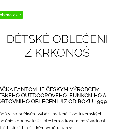
obeno v ČR
DĚTSKÉ OBLEČENÍ
Z KRKONOŠ
AČKA FANTOM JE ČESKÝM VÝROBCEM
TSKÉHO OUTDOOROVÉHO, FUNKČNÍHO A
ORTOVNÍHO OBLEČENÍ JIŽ OD ROKU 1999.
ádá si na pečlivém výběru materiálů od tuzemských i
aničních dodavatelů s atestem zdravotní nezávadnosti,
itních střizích a širokém výběru barev.