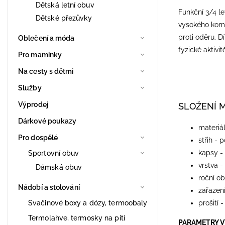
Dětská letní obuv
Funkční 3/4 le
Dětské přezůvky
vysokého komfo
proti oděru. 
Oblečení a móda
fyzické aktivi
Pro maminky
Na cesty s dětmi
Služby
Výprodej
SLOŽENÍ 
Dárkové poukazy
materiál
Pro dospělé
střih - 
kapsy -
Sportovní obuv
vrstva -
Dámská obuv
roční ob
Nádobí a stolování
zařazení
Svačinové boxy a dózy, termoobaly
prošití 
Termolahve, termosky na pití
PARAMETRY 