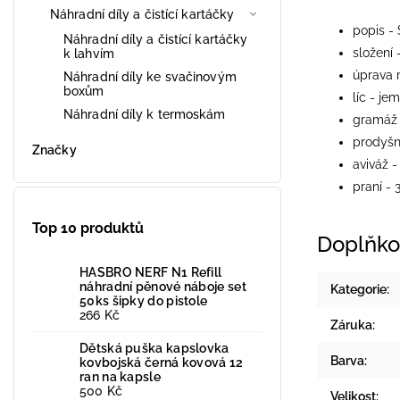
Náhradní díly a čistící kartáčky
popis - 
Náhradní díly a čistící kartáčky
složení
k lahvím
úprava m
Náhradní díly ke svačinovým
boxům
líc - j
Náhradní díly k termoskám
gramáž
prodyšn
Značky
aviváž -
praní - 
Top 10 produktů
Doplňko
HASBRO NERF N1 Refill
náhradní pěnové náboje set
Kategorie
:
50ks šipky do pistole
266 Kč
Záruka
:
Dětská puška kapslovka
Barva
:
kovbojská černá kovová 12
ran na kapsle
500 Kč
Velikost
: