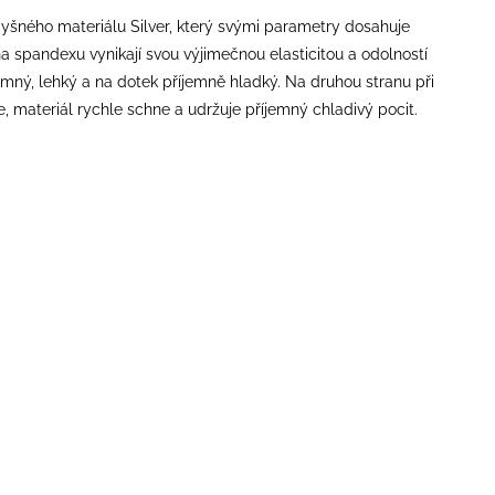
odyšného materiálu Silver, který svými parametry dosahuje
kna spandexu vynikají svou výjimečnou elasticitou a odolností
mný, lehký a na dotek příjemně hladký. Na druhou stranu při
je, materiál rychle schne a udržuje příjemný chladivý pocit.