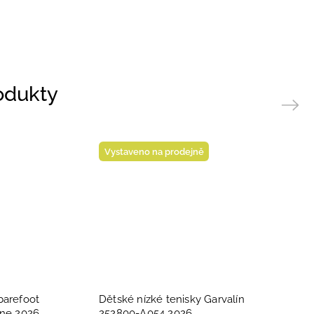
rodukty
Next
Vystaveno na prodejně
barefoot
Dětské nízké tenisky Garvalín
ine 2026
252800-A054 2026