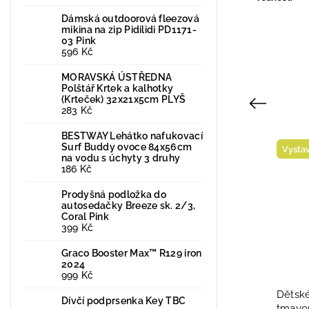
Dámská outdoorová fleezová
mikina na zip Pidilidi PD1171-
03 Pink
596 Kč
MORAVSKÁ ÚSTŘEDNA
Polštář Krtek a kalhotky
(Krteček) 32x21x5cm PLYŠ
Previous
283 Kč
BESTWAY Lehátko nafukovací
Surf Buddy ovoce 84x56cm
Novinka
Vysta
na vodu s úchyty 3 druhy
186 Kč
Vystaveno na prodejně
Prodyšná podložka do
autosedačky Breeze sk. 2/3,
Coral Pink
399 Kč
Graco Booster Max™ R129 iron
2024
999 Kč
I
Barefoot sandále 8800 Protetika
Dětsk
Dívčí podprsenka Key TBC
Nio blue 2026
tmavom