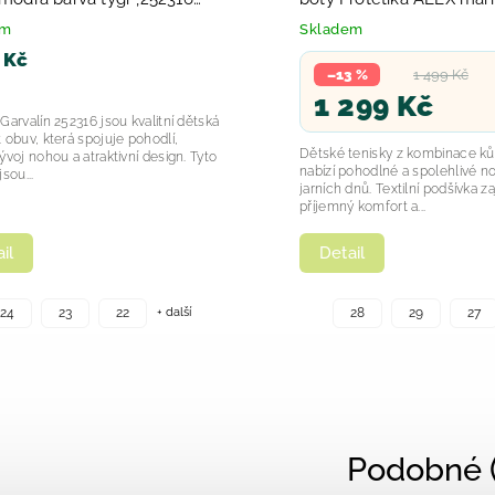
em
Skladem
 Kč
–13 %
1 499 Kč
1 299 Kč
Garvalín 252316 jsou kvalitní dětská
 obuv, která spojuje pohodlí,
Dětské tenisky z kombinace kůž
ývoj nohou a atraktivní design. Tyto
nabízí pohodlné a spolehlivé 
sou...
jarních dnů. Textilní podšívka za
příjemný komfort a...
Detail
il
+ další
24
23
22
28
29
27
Podobné (