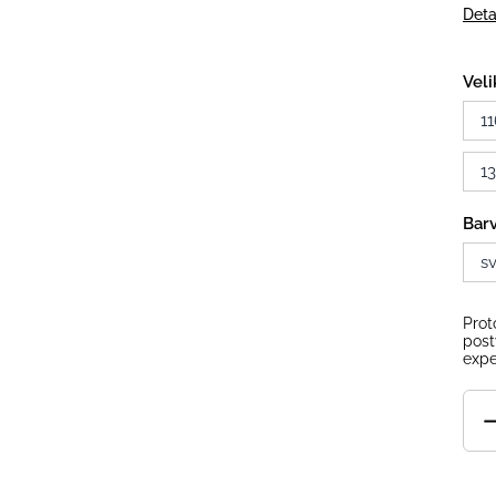
Deta
Veli
11
1
Bar
s
Prot
post
expe