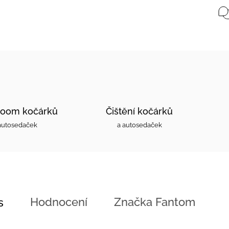
oom kočárků
Čištění kočárků
autosedaček
a autosedaček
Hodnocení
Značka
Fantom
s