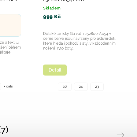
Skladem
999 Kč
Dětské tenisky Garvalin 252800-A054 v
černé barvě jsou navrženy pro aktivní děti,
e a textilu
které hledají pohodlí a styl v každodenním
nošení během
nošení. Tyto boty...
jišťuje
Detail
+ další
26
24
23
7)
Next