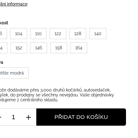
ilní informace
kost
6
104
110
122
128
140
34
152
146
158
164
va
větle modrá
ože dodáváme přes 3.000 druhů kočárků, autosedaček,
ýlek, do prodejny se všechny nevejdou. Vaše objednávky
dujeme z centrálního skladu.
PŘIDAT DO KOŠÍKU