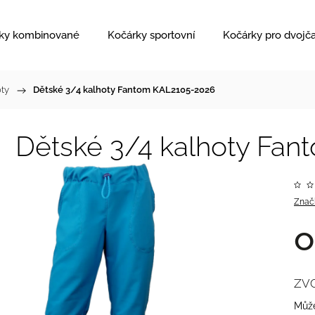
ky kombinované
Kočárky sportovní
Kočárky pro dvojč
oty
/
Dětské 3/4 kalhoty Fantom KAL2105-2026
Dětské 3/4 kalhoty Fa
Znač
ZV
Může