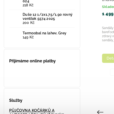
024
2026
218 Kč
Skladem
Sklad
1 499
Duše 12 1/2x1,75/1,90 rovný
–7 %
1 399 Kč
ventilek 5574 2025
1 299 Kč
200 Kč
od
Sandály 
barefoot
Termoobal na lahev, Grey
Barefoot sandále Protetika Nio blue
zdravý v
149 Kč
 z
Vycházková obuv vyrobená na Slovensku z
sandály j
kvalitních certifikovaných materiálů. Boty
jsou krásně...
Detail
Deta
Přijímáme online platby
+ další
28
29
27
Služby
PŮJČOVNA KOČÁRKŮ A
Previous