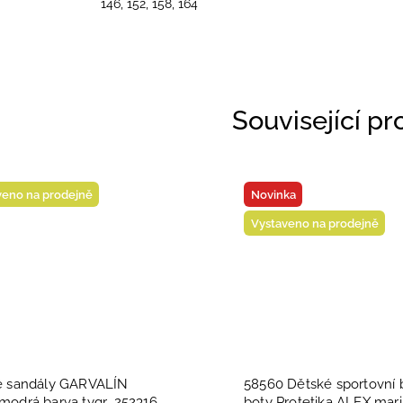
146, 152, 158, 164
Související p
veno na prodejně
Novinka
Vystaveno na prodejně
é sandály GARVALÍN
58560 Dětské sportovní 
odrá barva tygr ,252316
boty Protetika ALEX mar