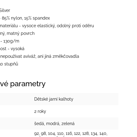
Silver
 - 85% nylon, 15% spandex
ateriálu - vysoce elastický, odolný proti oděru
emný, matný povrch
 - 130g/m
ost - vysoká
 nepoužívat aviváž, ani jiná změkčovadla
30 stupňů
vé parametry
Dětské jarní kalhoty
2 roky
šedá
,
modrá
,
zelená
92, 98, 104, 110, 116, 122, 128, 134, 140,