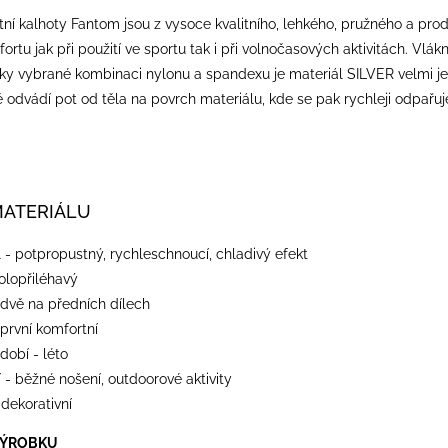
tní kalhoty Fantom jsou z vysoce kvalitního, lehkého, pružného a pr
rtu jak při použití ve sportu tak i při volnočasových aktivitách. Vlá
Díky vybrané kombinaci nylonu a spandexu je materiál SILVER velmi je
tě odvádí pot od těla na povrch materiálu, kde se pak rychleji odpařu
MATERIÁLU
 - potpropustný, rychleschnoucí, chladivý efekt
polopřiléhavý
 dvě na předních dílech
 první komfortní
dobí - léto
 - běžné nošení, outdoorové aktivity
- dekorativní
VÝROBKU