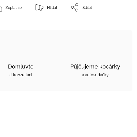
Zeptat se
Hlídat
Sdílet
Domluvte
Půjčujeme kočárky
si konzultaci
a autosedačky