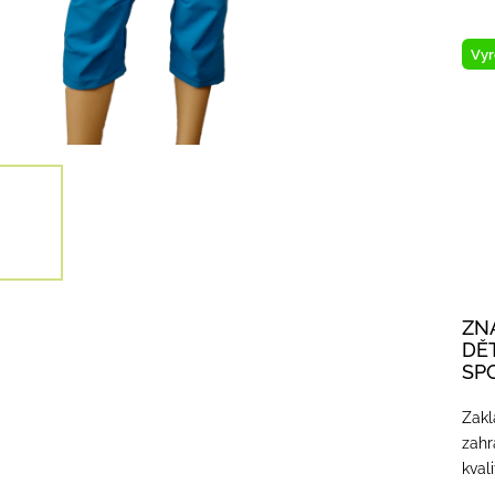
Vyr
ZN
DĚ
SP
Zakl
zahr
kval