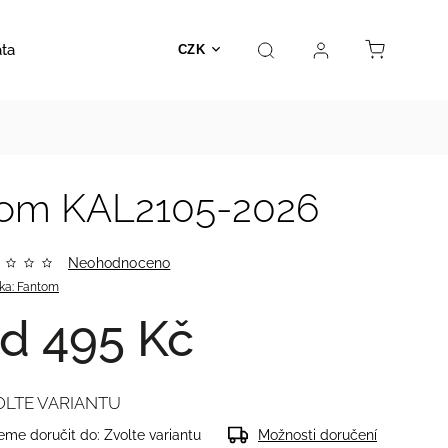
ata
Autosedačky
Hračky
Prodejna
Kontakt
CZK
ntom KAL2105-2026
Neohodnoceno
ka:
Fantom
od
495 Kč
OLTE VARIANTU
me doručit do:
Zvolte variantu
Možnosti doručení