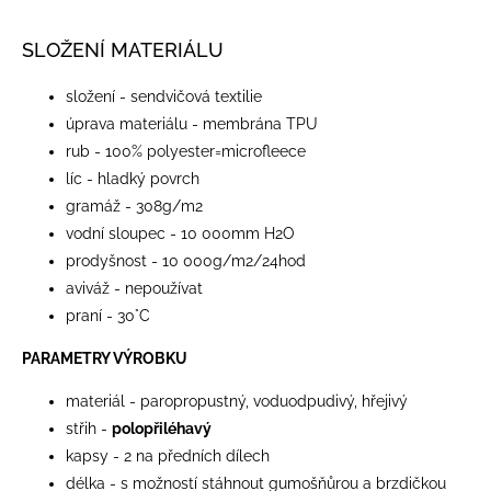
SLOŽENÍ MATERIÁLU
složení - sendvičová textilie
úprava materiálu - membrána TPU
rub - 100% polyester=microfleece
líc - hladký povrch
gramáž - 308g/m2
vodní sloupec - 10 000mm H2O
prodyšnost - 10 000g/m2/24hod
aviváž - nepoužívat
praní - 30°C
PARAMETRY VÝROBKU
materiál - paropropustný, voduodpudivý, hřejivý
střih -
polopřiléhavý
kapsy - 2 na předních dílech
délka - s možností stáhnout gumošňůrou a brzdičkou