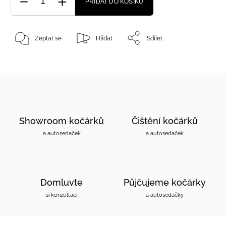
PŘIDAT DO KOŠÍKU
Zeptat se
Hlídat
Sdílet
Showroom kočárků
Čištění kočárků
a autosedaček
a autosedaček
Domluvte
Půjčujeme kočárky
si konzultaci
a autosedačky