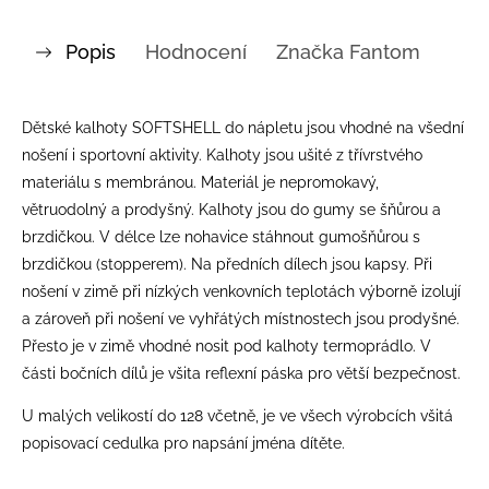
Popis
Hodnocení
Značka
Fantom
Dětské kalhoty SOFTSHELL do nápletu jsou vhodné na všední
nošení i sportovní aktivity. Kalhoty jsou ušité z třívrstvého
materiálu s membránou. Materiál je nepromokavý,
větruodolný a prodyšný. Kalhoty jsou do gumy se šňůrou a
brzdičkou. V délce lze nohavice stáhnout gumošňůrou s
brzdičkou (stopperem). Na předních dílech jsou kapsy. Při
nošení v zimě při nízkých venkovních teplotách výborně izolují
a zároveň při nošení ve vyhřátých místnostech jsou prodyšné.
Přesto je v zimě vhodné nosit pod kalhoty termoprádlo. V
části bočních dílů je všita reflexní páska pro větší bezpečnost.
U malých velikostí do 128 včetně, je ve všech výrobcích všitá
popisovací cedulka pro napsání jména dítěte.