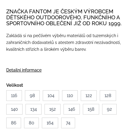
ZNAČKA FANTOM JE ČESKÝM VÝROBCEM
DĚTSKÉHO OUTDOOROVÉHO, FUNKČNÍHO A
SPORTOVNÍHO OBLEČENÍ JIŽ OD ROKU 1999.
Zakládá si na pečlivém výběru materiálů od tuzemských i
zahraničních dodavatelů s atestem zdravotní nezávadnosti,
kvalitních střizích a širokém výběru barev.
Detailní informace
Velikost
116
98
104
110
122
128
140
134
152
146
158
92
86
80
164
74