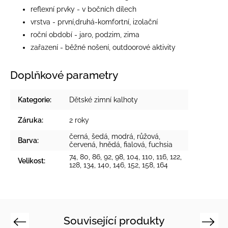
reflexní prvky - v bočních dílech
vrstva - první,druhá-komfortní, izolační
roční období - jaro, podzim, zima
zařazení - běžné nošení, outdoorové aktivity
Doplňkové parametry
Kategorie
:
Dětské zimní kalhoty
Záruka
:
2 roky
černá
,
šedá
,
modrá
,
růžová
,
Barva
:
červená
,
hnědá
,
fialová
,
fuchsia
74, 80, 86, 92, 98, 104, 110, 116, 122,
Velikost
:
128, 134, 140, 146, 152, 158, 164
Související produkty
Previous
Next