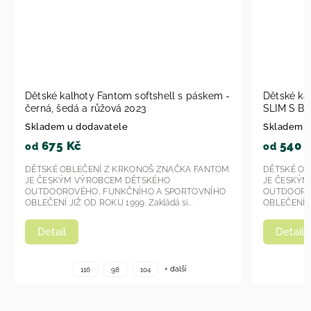
Dětské kalhoty FANTOM - SOFTSHELL
Dětské k
SLIM S BAMBUSEM černá KAL 1001 2023
SLIM S BA
Skladem u dodavatele
Skladem u
540 Kč
540 
od
od
DĚTSKÉ OBLEČENÍ Z KRKONOŠ ZNAČKA FANTOM
DĚTSKÉ OB
JE ČESKÝM VÝROBCEM DĚTSKÉHO
JE ČESKÝ
OUTDOOROVÉHO, FUNKČNÍHO A SPORTOVNÍHO
OUTDOORO
OBLEČENÍ JIŽ OD ROKU 1999. Zakládá si...
OBLEČENÍ JI
Detail
Detail
+ další
116
98
104