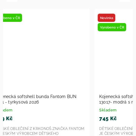
Novinka
Vyrobeno v
Vyrobeno v ČR
Kojenecká softshell bunda Fantom BUN
Kojenecká
13017- modrá s reflexním potiskem -
13017- růž
srdíčka 2026
srdíčka 2
Skladem
Skladem
745 Kč
745 Kč
DĚTSKÉ OBLEČENÍ Z KRKONOŠ ZNAČKA FANTOM
DĚTSKÉ OB
JE ČESKÝM VÝROBCEM DĚTSKÉHO
JE ČESKÝ