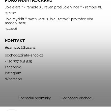
POROVNÁNÍ KOČÁRKŮ
Joie elara™ + ramble XL raven proti Joie Vinca™ + ramble XL
31.7.2026
Joie mydrift™ raven versus Joie litetrax™ pro tofee oba
modely 2026
30.7.2026
KONTAKT
Adamcová Zuzana
obchod
@
zirafa-shop.cz
+420 777 765 525
Facebook
Instagram
Whatsapp
Obchodní podmínky
Hodnocení obchodu