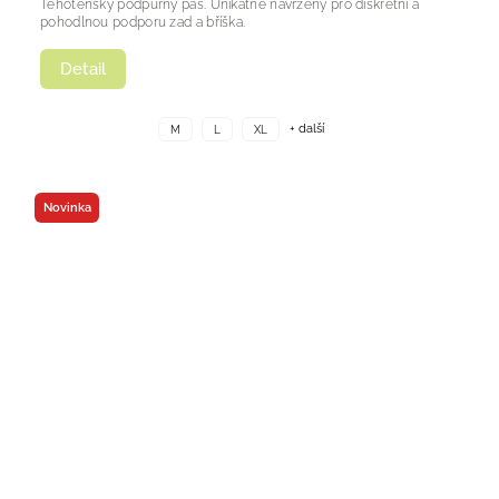
Těhotenský podpůrný pás. Unikátně navržený pro diskrétní a
pohodlnou podporu zad a bříška.
Detail
+ další
M
L
XL
Novinka