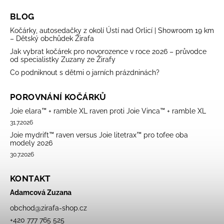
BLOG
Kočárky, autosedačky z okolí Ústí nad Orlicí | Showroom 19 km
– Dětský obchůdek Žirafa
Jak vybrat kočárek pro novorozence v roce 2026 – průvodce
od specialistky Zuzany ze Žirafy
Co podniknout s dětmi o jarních prázdninách?
POROVNÁNÍ KOČÁRKŮ
Joie elara™ + ramble XL raven proti Joie Vinca™ + ramble XL
31.7.2026
Joie mydrift™ raven versus Joie litetrax™ pro tofee oba
modely 2026
30.7.2026
KONTAKT
Adamcová Zuzana
obchod
@
zirafa-shop.cz
+420 777 765 525