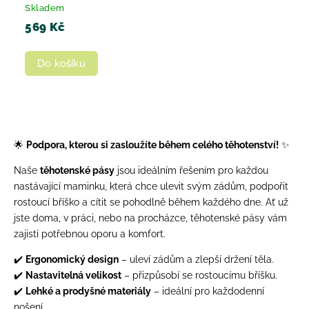
Skladem
569 Kč
Do košíku
🌟
Podpora, kterou si zasloužíte během celého těhotenství!
✨
Naše
těhotenské pásy
jsou ideálním řešením pro každou
nastávající maminku, která chce ulevit svým zádům, podpořit
rostoucí bříško a cítit se pohodlně během každého dne. Ať už
jste doma, v práci, nebo na procházce, těhotenské pásy vám
zajistí potřebnou oporu a komfort.
✔️
Ergonomický design
– uleví zádům a zlepší držení těla.
✔️
Nastavitelná velikost
– přizpůsobí se rostoucímu bříšku.
✔️
Lehké a prodyšné materiály
– ideální pro každodenní
nošení.