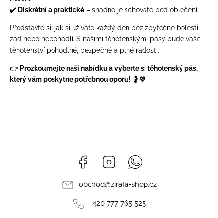
✔️
Diskrétní a praktické
– snadno je schováte pod oblečení.
Představte si, jak si užíváte každý den bez zbytečné bolesti
zad nebo nepohodlí. S našimi těhotenskými pásy bude vaše
těhotenství pohodlné, bezpečné a plné radosti.
👉
Prozkoumejte naši nabídku a vyberte si těhotenský pás,
který vám poskytne potřebnou oporu!
🤰💖
Facebook
Instagram
Whatsapp
obchod
@
zirafa-shop.cz
+420 777 765 525