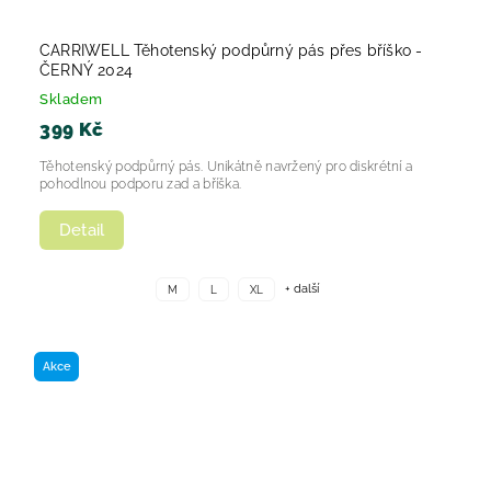
CARRIWELL Těhotenský podpůrný pás přes bříško -
ČERNÝ 2024
Skladem
399 Kč
Těhotenský podpůrný pás. Unikátně navržený pro diskrétní a
pohodlnou podporu zad a bříška.
Detail
+ další
M
L
XL
Akce