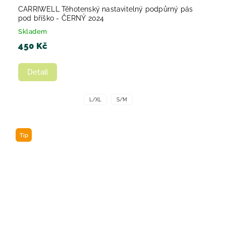
CARRIWELL Těhotenský nastavitelný podpůrný pás
pod bříško - ČERNÝ 2024
Skladem
450 Kč
Detail
L/XL
S/M
Tip