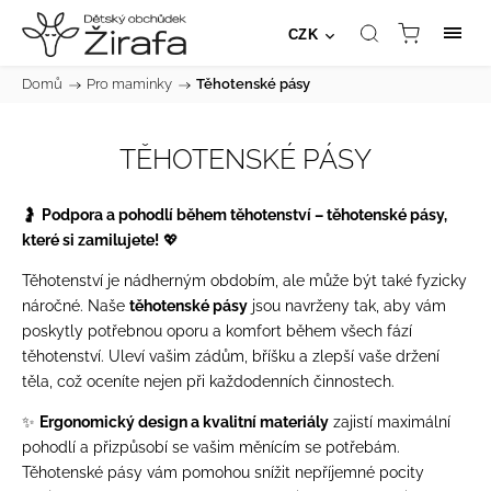
CZK
Domů
/
Pro maminky
/
Těhotenské pásy
TĚHOTENSKÉ PÁSY
🤰
Podpora a pohodlí během těhotenství – těhotenské pásy,
které si zamilujete!
💖
Těhotenství je nádherným obdobím, ale může být také fyzicky
náročné. Naše
těhotenské pásy
jsou navrženy tak, aby vám
poskytly potřebnou oporu a komfort během všech fází
těhotenství. Uleví vašim zádům, bříšku a zlepší vaše držení
těla, což oceníte nejen při každodenních činnostech.
✨
Ergonomický design a kvalitní materiály
zajistí maximální
pohodlí a přizpůsobí se vašim měnícím se potřebám.
Těhotenské pásy vám pomohou snížit nepříjemné pocity