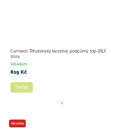
Carriwell Těhotenský bezešvý podpůrný top-BÍLÝ
2024
Skladem
819 Kč
Detail
S
Novinka