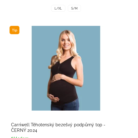
L/XL
S/M
Tip
Carriwell Těhotenský bezešvý podpůrný top -
ČERNÝ 2024