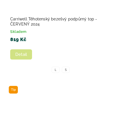
Carriwell Těhotenský bezešvý podpůrný top -
ČERVENÝ 2024
Skladem
819 Kč
Detail
L
S
Tip