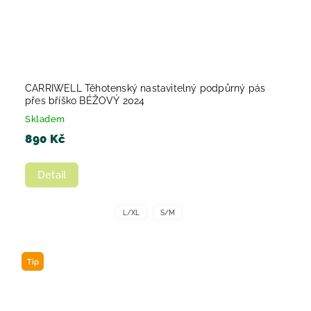
CARRIWELL Těhotenský nastavitelný podpůrný pás
přes bříško BÉŽOVÝ 2024
Skladem
890 Kč
Detail
L/XL
S/M
Tip