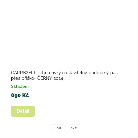
CARRIWELL Těhotenský nastavitelný podpůrný pás
přes bříško- ČERNÝ 2024
Skladem
890 Kč
Detail
L/XL
S/M