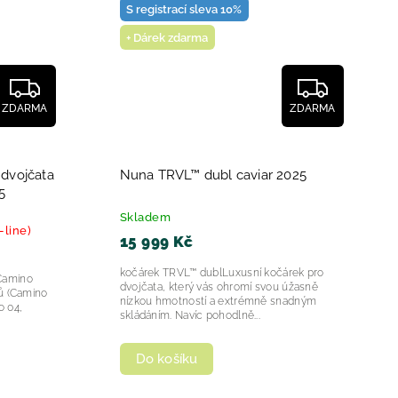
S registrací sleva 10%
+ Dárek zdarma
ZDARMA
ZDARMA
dvojčata
Nuna TRVL™ dubl caviar 2025
5
Skladem
-line)
15 999 Kč
kočárek TRVL™ dublLuxusní kočárek pro
Camino
dvojčata, který vás ohromí svou úžasně
ů (Camino
nízkou hmotností a extrémně snadným
o 04,
skládáním. Navíc pohodlně...
Do košíku