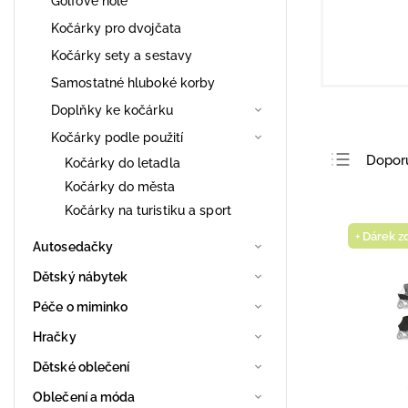
Golfové hole
Kočárky pro dvojčata
Kočárky sety a sestavy
Samostatné hluboké korby
Doplňky ke kočárku
Kočárky podle použití
Dopor
Kočárky do letadla
Kočárky do města
Nejlev
Kočárky na turistiku a sport
Nejdra
+ Dárek 
Autosedačky
Nejpro
Abece
Dětský nábytek
Péče o miminko
Hračky
Dětské oblečení
Oblečení a móda