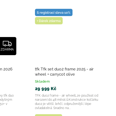
S registrací sleva 10%
+ Dárek zdarma
ZDARMA
wn 2026
tfk Tfk set duo2 frame 2025 - air
wheel + carrycot olive
Skladem
29 999 Kč
ky tfk duo
TFK duo2 frame - air wheelLze používat od
prodyšným
narození do 48 měsíců.Konstrukce kočárku
50+ v
duo2 je větší, lehčí, odpruženější, lépe
ovladatelná. Snadno na...