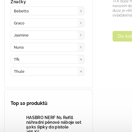
TFK duo2 fr
Značky
narození d
duo2 je větš
Bebetto
3
ovladatelná.
Graco
1
Jasmine
1
Do koš
Nuna
1
Tfk
4
Thule
4
Top 10 produktů
HASBRO NERF N1 Refill
náhradní pěnové náboje set
50ks šipky do pistole
266 Kč