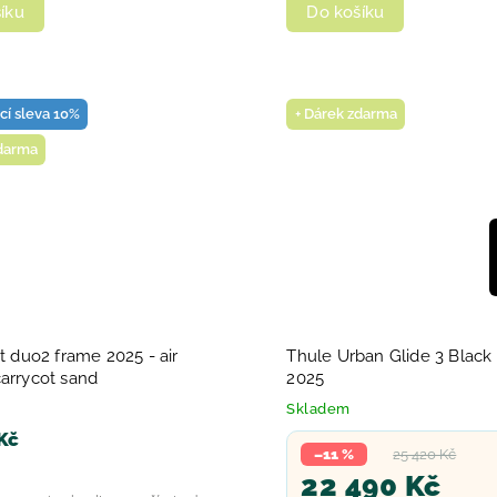
Do košíku
íku
ací sleva 10%
+ Dárek zdarma
zdarma
et duo2 frame 2025 - air
Thule Urban Glide 3 Black
carrycot sand
2025
Skladem
Kč
–11 %
25 420 Kč
22 490 Kč