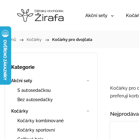
Akční sety
Kočár
Domů
/
Kočárky
/
Kočárky pro dvojčata
Kategorie
Akční sety
Kočárky pro 
S autosedačkou
preferují kor
Bez autosedačky
Kočárky
Nejprodáva
Kočárky kombinované
Kočárky sportovní