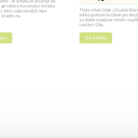
ame - air wheelLze používat od
o 48 měsíců.Konstrukce kočárku
Thule Urban Glide 3 Double Black
í, lehčí, odpruženější, lépe
lehký sportovní kočárek pro dvojč
 Snadno na...
se dobře ovládá ve městě i na př
cestách. Díky...
Do košíku
íku