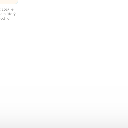
 2025 je
ata, který
írodních