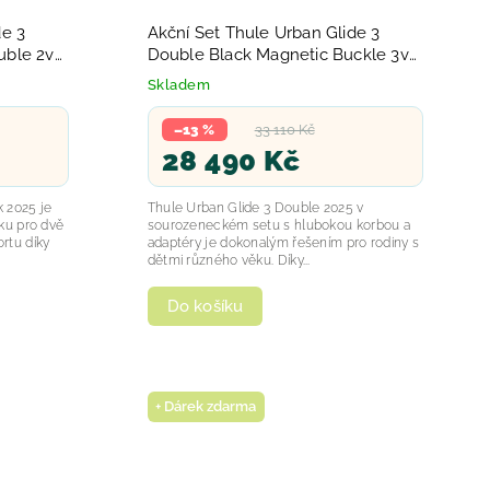
de 3
Akční Set Thule Urban Glide 3
uble 2v1
Double Black Magnetic Buckle 3v1
s hlubokou korbou 2025
Skladem
–13 %
33 110 Kč
28 490 Kč
 2025 je
Thule Urban Glide 3 Double 2025 v
ku pro dvě
sourozeneckém setu s hlubokou korbou a
ortu díky
adaptéry je dokonalým řešením pro rodiny s
dětmi různého věku. Díky...
Do košíku
+ Dárek zdarma