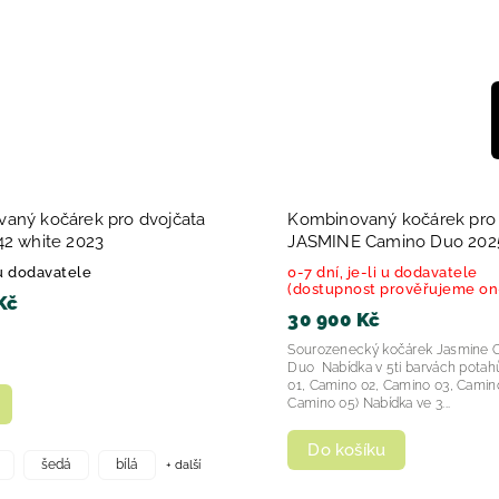
aný kočárek pro dvojčata
Kombinovaný kočárek pro 
42 white 2023
JASMINE Camino Duo 202
u dodavatele
0-7 dní, je-li u dodavatele
(dostupnost prověřujeme on
Kč
30 900 Kč
Sourozenecký kočárek Jasmine 
Duo Nabídka v 5ti barvách potah
01, Camino 02, Camino 03, Camin
Camino 05) Nabídka ve 3...
Do košíku
+ další
šedá
bílá