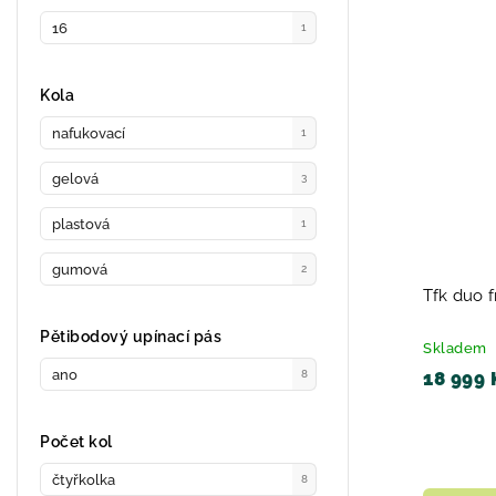
16
1
Kola
nafukovací
1
gelová
3
plastová
1
gumová
2
Tfk duo f
Pětibodový upínací pás
Skladem
ano
18 999 
8
Počet kol
čtyřkolka
8