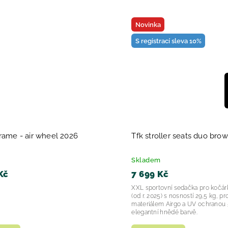
Novinka
S registrací sleva 10%
rame - air wheel 2026
Tfk stroller seats duo bro
Skladem
Kč
7 699 Kč
XXL sportovní sedačka pro kočár
(od r. 2025) s nosností 29,5 kg, 
materiálem Airgo a UV ochranou 
elegantní hnědé barvě.