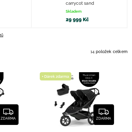
carrycot sand
Skladem
29 999 Kč
tů
14
položek celkem
+ Dárek zdarma
ZDARMA
ZDARMA