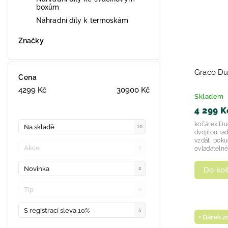
boxům
Náhradní díly k termoskám
Značky
Graco Du
Cena
4299
Kč
30900
Kč
Skladem
4 299 K
kočárek Du
Na skladě
10
dvojitou ra
vzdát, pok
Akce
0
ovladatelné
Novinka
Do koš
2
Tip
0
S registrací sleva 10%
5
+ Dárek 