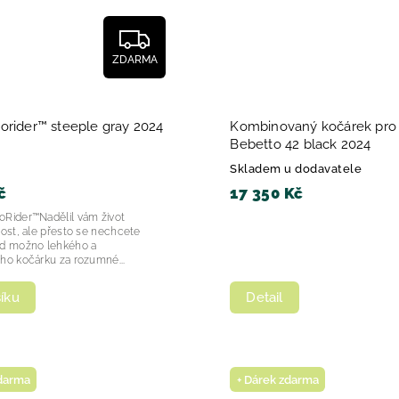
ZDARMA
orider™ steeple gray 2024
Kombinovaný kočárek pro 
Bebetto 42 black 2024
Skladem u dodavatele
č
17 350 Kč
oRider™Nadělil vám život
dost, ale přesto se nechcete
ud možno lehkého a
ho kočárku za rozumné...
íku
Detail
zdarma
+ Dárek zdarma