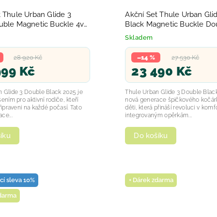
t Thule Urban Glide 3
Akční Set Thule Urban Gli
uble Magnetic Buckle 4v1
Black Magnetic Buckle Do
2025
Skladem
28 920 Kč
–14 %
27 530 Kč
999 Kč
23 490 Kč
 Glide 3 Double Black 2025 je
Thule Urban Glide 3 Double Black
ením pro aktivní rodiče, kteří
nová generace špičkového kočár
řipraveni na každé počasí. Tato
děti, která přináší revoluci v komf
ce...
integrovaným opěrkám...
íku
Do košíku
ací sleva 10%
+ Dárek zdarma
zdarma