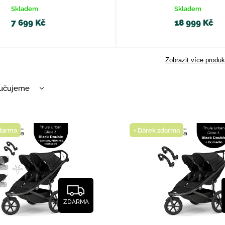
Skladem
Skladem
7 699 Kč
18 999 Kč
Zobrazit více produk
učujeme
nější
žší
zdarma
+ Dárek zdarma
dávanější
dně
ZDARMA