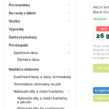
Pro maminky
Akční Se
Black Do
Na cesty s dětmi
2025
Skladem
Služby
–6 %
Výprodej
26 
Dárkové poukazy
Pro dospělé
Thule Urban
ideálním řeš
Sportovní obuv
chtějí být p
nová genera
Dámská obuv
Do koš
Nádobí a stolování
Svačinové boxy a dózy, termoobaly
Termolahve, termosky na pití
S registr
Náhradní díly a čistící kartáčky
Náhradní díly a čistící kartáčky
+ Dárek 
k lahvím
Náhradní díly ke svačinovým