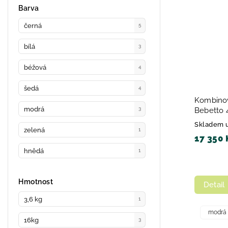
Barva
černá
5
bílá
3
béžová
4
šedá
4
Kombinov
modrá
Bebetto 
3
Skladem 
zelená
1
17 350 
hnědá
1
Hmotnost
Detail
3,6 kg
1
modrá
16kg
3