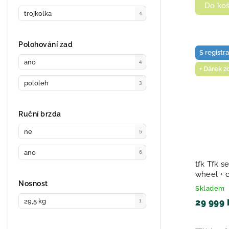
Do koš
trojkolka
4
Polohování zad
S registr
ano
4
+ Dárek 
pololeh
3
Ruční brzda
ne
5
ano
6
tfk Tfk s
wheel + 
Nosnost
Skladem
29,5 kg
29 999 
1