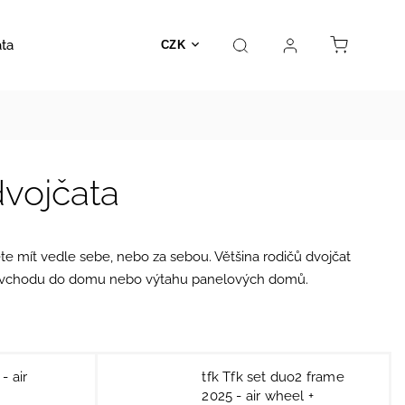
ata
Autosedačky
Hračky
Prodejna
Kontakt
CZK
dvojčata
ete mít
vedle sebe
, nebo
za sebou
. Většina rodičů dvojčat
ad u vchodu do domu nebo výtahu panelových domů.
- air
tfk Tfk set duo2 frame
2025 - air wheel +