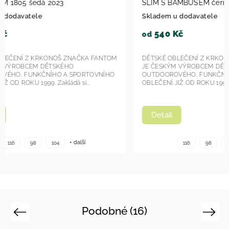
SLIM S BAMBUSEM černá KAL 1001 2023
S BAMBUS
Skladem u dodavatele
Skladem u
540 Kč
540 
od
od
DĚTSKÉ OBLEČENÍ Z KRKONOŠ ZNAČKA FANTOM
DĚTSKÉ OB
JE ČESKÝM VÝROBCEM DĚTSKÉHO
JE ČESKÝ
OUTDOOROVÉHO, FUNKČNÍHO A SPORTOVNÍHO
OUTDOORO
OBLEČENÍ JIŽ OD ROKU 1999. Zakládá si...
OBLEČENÍ JI
Detail
Detail
+ další
116
98
104
Podobné (16)
Previous
Next