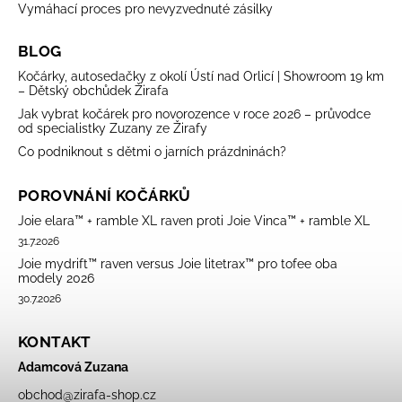
Vymáhací proces pro nevyzvednuté zásilky
BLOG
Kočárky, autosedačky z okolí Ústí nad Orlicí | Showroom 19 km
– Dětský obchůdek Žirafa
Jak vybrat kočárek pro novorozence v roce 2026 – průvodce
od specialistky Zuzany ze Žirafy
Co podniknout s dětmi o jarních prázdninách?
POROVNÁNÍ KOČÁRKŮ
Joie elara™ + ramble XL raven proti Joie Vinca™ + ramble XL
31.7.2026
Joie mydrift™ raven versus Joie litetrax™ pro tofee oba
modely 2026
30.7.2026
KONTAKT
Adamcová Zuzana
obchod
@
zirafa-shop.cz