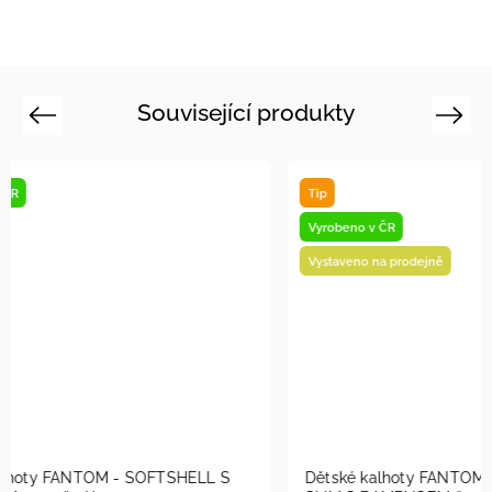
Související produkty
Previous
Next
Tip
Novinka
Vyrobeno v ČR
Vyrobeno v
Vystaveno na prodejně
Dětské kalhoty FANTOM - SOFTSHELL
Dětské ka