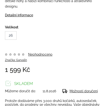
dětské nohy a nabízí kombinaci funkčnosti a atraktivního
designu.
Detailní informace
Velikost
26
Neohodnoceno
Značka:
Garvalín
1 599 Kč
SKLADEM
Můžeme doručit do:
11.8.2026
Možnosti doručení
Protože dodáváme přes 3.000 druhů kočárků, autosedaček,
postýlek, do prodejny se všechny nevejdou. Vaše objednávky