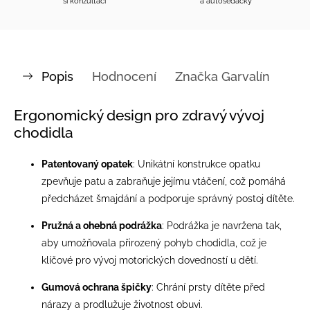
si konzultaci
a autosedačky
Popis
Hodnocení
Značka
Garvalín
Ergonomický design pro zdravý vývoj
chodidla
Patentovaný opatek
:
Unikátní konstrukce opatku
zpevňuje patu a zabraňuje jejímu vtáčení, což pomáhá
předcházet šmajdání a podporuje správný postoj dítěte.
Pružná a ohebná podrážka
:
Podrážka je navržena tak,
aby umožňovala přirozený pohyb chodidla, což je
klíčové pro vývoj motorických dovedností u dětí.
Gumová ochrana špičky
:
Chrání prsty dítěte před
nárazy a prodlužuje životnost obuvi.