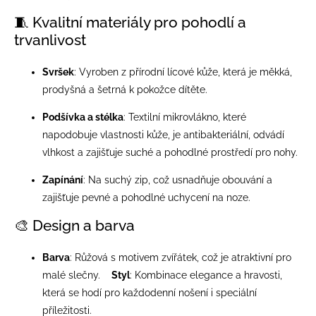
🧵 Kvalitní materiály pro pohodlí a
trvanlivost
Svršek
:
Vyroben z přírodní lícové kůže, která je měkká,
prodyšná a šetrná k pokožce dítěte.
Podšívka a stélka
:
Textilní mikrovlákno, které
napodobuje vlastnosti kůže, je antibakteriální, odvádí
vlhkost a zajišťuje suché a pohodlné prostředí pro nohy.
Zapínání
:
Na suchý zip, což usnadňuje obouvání a
zajišťuje pevné a pohodlné uchycení na noze.
🎨 Design a barva
Barva
:
Růžová s motivem zvířátek, což je atraktivní pro
malé slečny.
Styl
:
Kombinace elegance a hravosti,
která se hodí pro každodenní nošení i speciální
příležitosti.